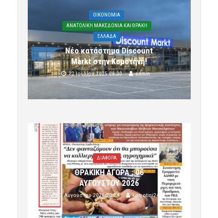
OIKONOMIA
ΑΝΑΤΟΛΙΚΗ ΜΑΚΕΔΟΝΙΑ ΚΑΙ ΘΡΑΚΗ
ΕΛΛΑΔΑ
Νέο κατάστημα Discount
Markt στην Κομοτηνή!
22 Ιουλίου 2025 08:20
admin
ΔΙΑΦΟΡΑ
ΘΡΑΚΙΚΗ ΑΓΟΡΑ : 06
ΑΥΓΟΥΣΤΟΥ 2026
7 Αυγούστου 2026 20:24
komotini24