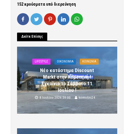
152 κρούσματα υπό διερεύνηση
Δείτε Επίσης
LIFESTYLE
OIKONOMIA
ΚΟΙΝΩΝΙΑ
Νέο κατάστημα Discount
Markt στην Κομοτηνή !
Εγκαίνια το Σάββατο 11
Ιουλίου !
8 Ιουλίου 2026 20:00
komotini24