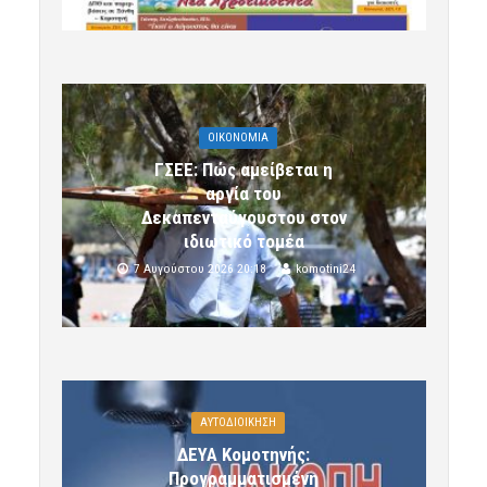
OIKONOMIA
ΓΣΕΕ: Πώς αμείβεται η
αργία του
Δεκαπενταύγουστου στον
ιδιωτικό τομέα
7 Αυγούστου 2026 20:18
komotini24
ΑΥΤΟΔΙΟΙΚΗΣΗ
ΔΕΥΑ Κομοτηνής:
Προγραμματισμένη