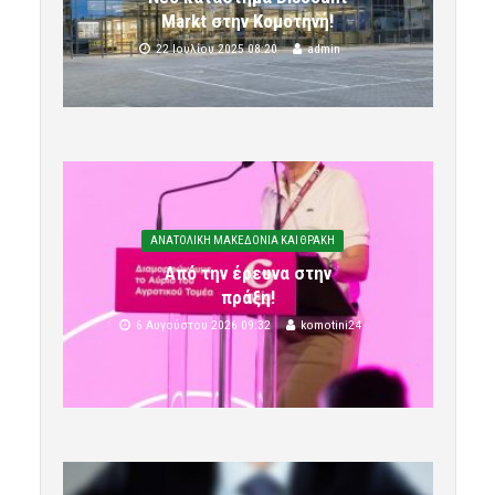
Markt στην Κομοτηνή!
22 Ιουλίου 2025 08:20
admin
ΑΝΑΤΟΛΙΚΗ ΜΑΚΕΔΟΝΙΑ ΚΑΙ ΘΡΑΚΗ
Από την έρευνα στην
πράξη!
6 Αυγούστου 2026 09:32
komotini24