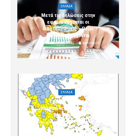
ΕΛΛΑΔΑ
Μετά τις δηλώσεις στην
εφορία έρχονται οι
διασταυρώσεις – Ποιοι
κωδικοί ελέγχονται
5 Αυγούστου 2026 09:32
komotini24
ΕΛΛΑΔΑ
Υψηλός κίνδυνος
πυρκαγιάς την Τετάρτη 5
Αυγούστου
5 Αυγούστου 2026 09:32
komotini24