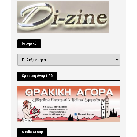
Ιστορικό
Ιστορικό
Θρακική Αγορά FB
Μedia Group