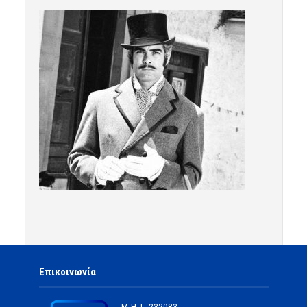
Επικοινωνία
Μ.Η.Τ.
232083