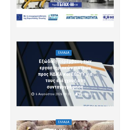
ΤΕΠΙΧ ΙΙΙ
6 Αυγούστου 2026 09:32
komotini24
ΕΛΛΑΔΑ
Εξώδικη παρέμβαση των
εργαστηριακών γιατρών
προς ΗΔΙΚΑ και ΕΟΠΥΥ για
τους ελέγχους στη
συνταγογράφηση
6 Αυγούστου 2026 09:32
komotini24
ΕΛΛΑΔΑ