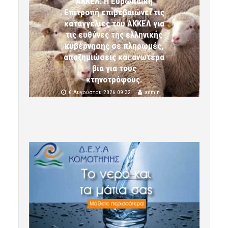
ΑΚΚΕΛ: Η Ευρωπαϊκή
Επιτροπή επιβεβαιώνει τις
καταγγελίες του ΑΚΚΕΛ για
τις ευθύνες της ελληνικής
κυβέρνησης σε πληρωμές,
αποζημιώσεις και ανωτέρα
βία για τους
κτηνοτρόφους.
6 Αυγούστου 2026 09:32
admin