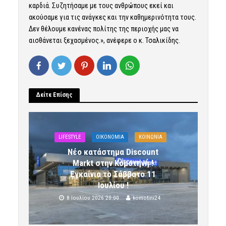
καρδιά. Συζητήσαμε με τους ανθρώπους εκεί και
ακούσαμε για τις ανάγκες και την καθημερινότητα τους.
Δεν θέλουμε κανένας πολίτης της περιοχής μας να
αισθάνεται ξεχασμένος.», ανέφερε ο κ. Τσαλικίδης.
Δείτε Επίσης
LIFESTYLE
OIKONOMIA
ΚΟΙΝΩΝΙΑ
Νέο κατάστημα Discount
Markt στην Κομοτηνή !
Εγκαίνια το Σάββατο 11
Ιουλίου !
8 Ιουλίου 2026 20:00
komotini24