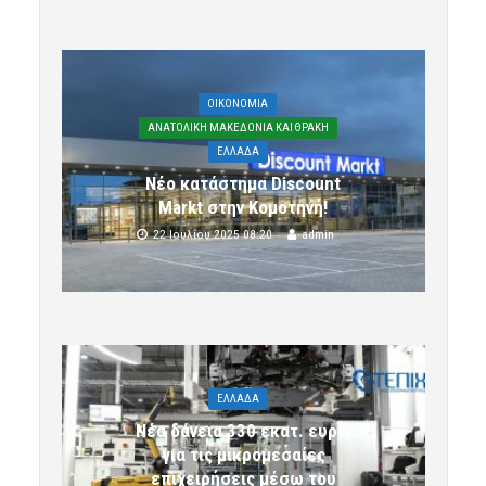
OIKONOMIA
ΑΝΑΤΟΛΙΚΗ ΜΑΚΕΔΟΝΙΑ ΚΑΙ ΘΡΑΚΗ
ΕΛΛΑΔΑ
Νέο κατάστημα Discount
Markt στην Κομοτηνή!
22 Ιουλίου 2025 08:20
admin
ΕΛΛΑΔΑ
Νέα δάνεια 330 εκατ. ευρώ
για τις μικρομεσαίες
επιχειρήσεις μέσω του