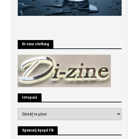
Di-zine clothing
Ιστορικό
Ιστορικό
Θρακική Αγορά FB