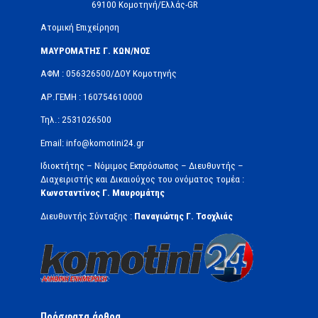
69100 Κομοτηνή/Ελλάς-GR
Ατομική Επιχείρηση
ΜΑΥΡΟΜΑΤΗΣ Γ. ΚΩΝ/ΝΟΣ
ΑΦΜ : 056326500/ΔOΥ Κομοτηνής
ΑΡ.ΓΕΜΗ : 160754610000
Τηλ.: 2531026500
Email: info@komotini24.gr
Ιδιοκτήτης – Νόμιμος Εκπρόσωπος – Διευθυντής –
Διαχειριστής και Δικαιούχος του ονόματος τομέα :
Κωνσταντίνος Γ. Μαυρομάτης
Διευθυντής Σύνταξης :
Παναγιώτης Γ. Τσοχλιάς
Πρόσφατα άρθρα