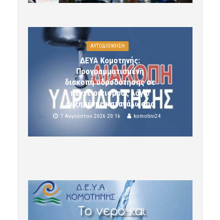
ΑΥΤΟΔΙΟΙΚΗΣΗ
ΔΕΥΑ Κομοτηνής:
Προγραμματισμένη
διακοπή υδροδότησης σε
πέντε οικισμούς λόγω
αυξημένης κατανάλωσης
7 Αυγούστου 2026 20:16
komotini24