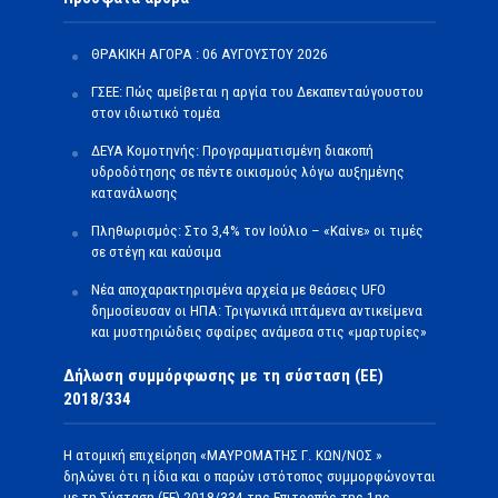
ΘΡΑΚΙΚΗ ΑΓΟΡΑ : 06 ΑΥΓΟΥΣΤΟΥ 2026
ΓΣΕΕ: Πώς αμείβεται η αργία του Δεκαπενταύγουστου
στον ιδιωτικό τομέα
ΔΕΥΑ Κομοτηνής: Προγραμματισμένη διακοπή
υδροδότησης σε πέντε οικισμούς λόγω αυξημένης
κατανάλωσης
Πληθωρισμός: Στο 3,4% τον Ιούλιο – «Καίνε» οι τιμές
σε στέγη και καύσιμα
Νέα αποχαρακτηρισμένα αρχεία με θεάσεις UFO
δημοσίευσαν οι ΗΠΑ: Τριγωνικά ιπτάμενα αντικείμενα
και μυστηριώδεις σφαίρες ανάμεσα στις «μαρτυρίες»
Δήλωση συμμόρφωσης με τη σύσταση (ΕΕ)
2018/334
Η ατομική επιχείρηση «ΜΑΥΡΟΜΑΤΗΣ Γ. ΚΩΝ/ΝΟΣ »
δηλώνει ότι η ίδια και ο παρών ιστότοπος συμμορφώνονται
με τη Σύσταση (ΕΕ) 2018/334 της Επιτροπής της 1ης