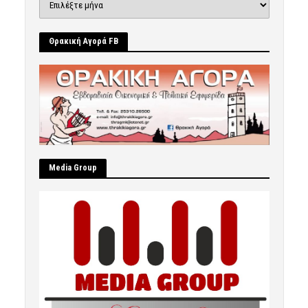
Θρακική Αγορά FB
Μedia Group