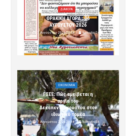
ΔΙΑΦΟΡΑ
ΘΡΑΚΙΚΗ ΑΓΟΡΑ : 06
ΑΥΓΟΥΣΤΟΥ 2026
7 Αυγούστου 2026 20:24
komotini24
OIKONOMIA
ΓΣΕΕ: Πώς αμείβεται η
αργία του
Δεκαπενταύγουστου στον
ιδιωτικό τομέα
7 Αυγούστου 2026 20:18
komotini24