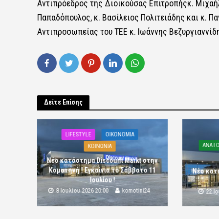
Αντιπρόεδρος της Διοικούσας Επιτροπήςκ. Μιχαήλ
Παπαδόπουλος, κ. Βασίλειος Πολιτειάδης και κ. Π
Αντιπροσωπείας του ΤΕΕ κ. Ιωάννης Βεζυργιαννίδ
Δείτε Επίσης
LIFESTYLE
OIKONOMIA
ΑΝΑΤΟ
ΚΟΙΝΩΝΙΑ
Νέο κατάστημα Discount Markt στην
Κομοτηνή ! Εγκαίνια το Σάββατο 11
Νέο κατ
Ιουλίου !
8 Ιουλίου 2026 20:00
komotini24
22 Ι