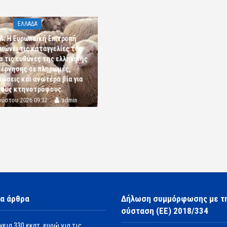
ΕΛΛΑΔΑ
Λ: Η Ευρωπαϊκή Επιτροπή
αιώνει τις καταγγελίες του
α τις ευθύνες της ελληνικής
έρνησης σε πληρωμές,
ώσεις και ανωτέρα βία για
τους κτηνοτρόφους.
ούστου 2026 09:32
admin
α άρθρα
Δήλωση συμμόρφωσης με τ
σύσταση (ΕΕ) 2018/334
νεια 330 εκατ. ευρώ για τις