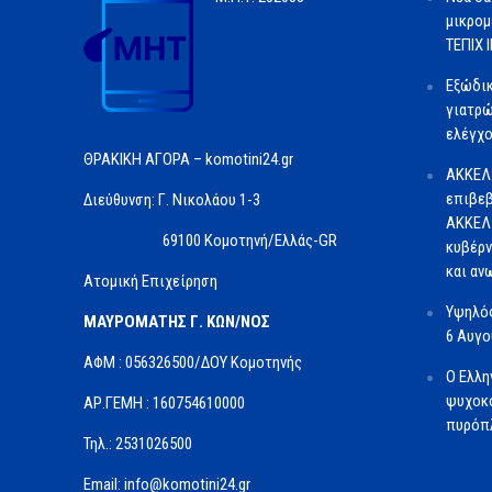
μικρομ
ΤΕΠΙΧ ΙΙ
Εξώδι
γιατρώ
ελέγχο
ΘΡΑΚΙΚΗ ΑΓΟΡΑ – komotini24.gr
ΑΚΚΕΛ
επιβεβ
Διεύθυνση: Γ. Νικολάου 1-3
ΑΚΚΕΛ 
69100 Κομοτηνή/Ελλάς-GR
κυβέρν
και αν
Ατομική Επιχείρηση
Υψηλός
ΜΑΥΡΟΜΑΤΗΣ Γ. ΚΩΝ/ΝΟΣ
6 Αυγ
ΑΦΜ : 056326500/ΔOΥ Κομοτηνής
Ο Ελλη
ψυχοκο
ΑΡ.ΓΕΜΗ : 160754610000
πυρόπλ
Τηλ.: 2531026500
Email: info@komotini24.gr