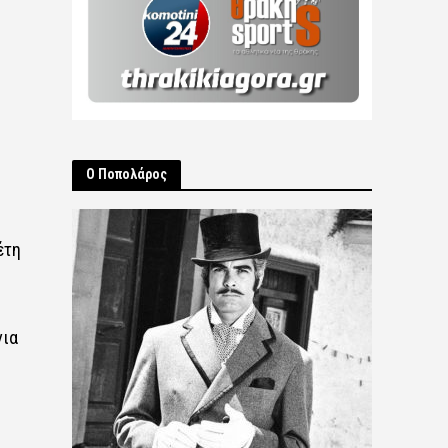
Ο Ποπολάρος
έτη
για