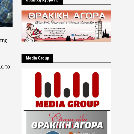
Θρακική Αγορά FB
 της
Μedia Group
ια το