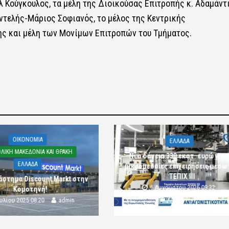
 Κούγκουλος, τα μέλη της Διοικούσας Επιτροπής κ. Αδαμάντ
αντελής-Μάριος Σοφιανός, το μέλος της Κεντρικής
ης και μέλη των Μονίμων Επιτροπών του Τμήματος.
OIKONOMIA
ΕΛΛΑΔΑ
ΛΙΚΗ ΜΑΚΕΔΟΝΙΑ ΚΑΙ ΘΡΑΚΗ
Νέα δάνεια 330 εκατ. ευρώ για τ
ΕΛΛΑΔΑ
μικρομεσαίες επιχειρήσεις μέσω
ΤΕΠΙΧ ΙΙΙ
άστημα Discount Markt στην
6 Αυγούστου 2026 09:32
Κομοτηνή!
komotini24
ουλίου 2025 08:20
admin