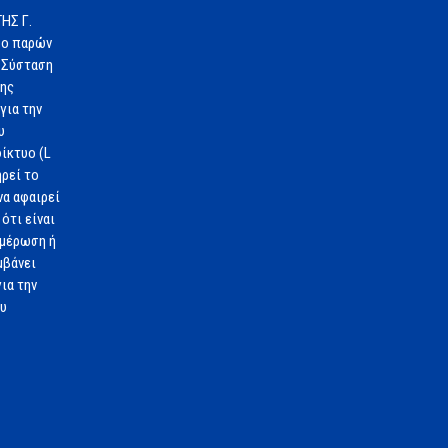
ΗΣ Γ.
 ο παρών
 Σύσταση
1ης
για την
υ
ίκτυο (L
ηρεί το
να αφαιρεί
ότι είναι
ημέρωση ή
μβάνει
ια την
ου