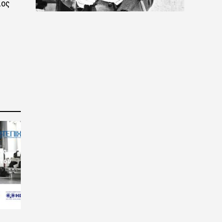
ιος
ις
 του