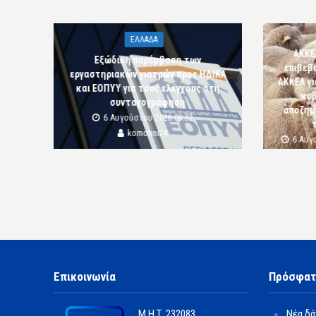
ΕΛΛΑΔΑ
ΑΚΚΕ
Εξώδικη παρέμβαση των
επιβεβ
εργαστηριακών γιατρών προς ΗΔΙΚΑ
ΑΚΚΕΛ γι
και ΕΟΠΥΥ για τους ελέγχους στη
κυβ
συνταγογράφηση
αποζημι
6 Αυγούστου 2026 09:32
komotini24
6 Αυγ
Επικοινωνία
Πρόσφατ
Μ.Η.Τ.
232083
Νέα δά