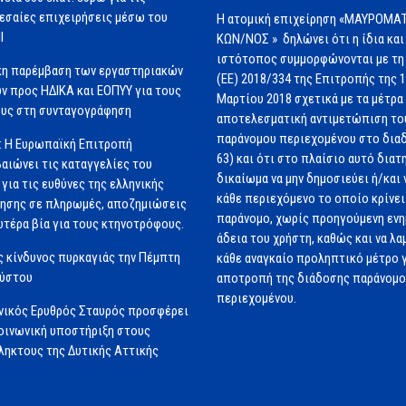
εσαίες επιχειρήσεις μέσω του
Η ατομική επιχείρηση «ΜΑΥΡΟΜΑΤ
Ι
ΚΩΝ/ΝΟΣ » δηλώνει ότι η ίδια και
ιστότοπος συμμορφώνονται με τη
κη παρέμβαση των εργαστηριακών
(ΕΕ) 2018/334 της Επιτροπής της 
ν προς ΗΔΙΚΑ και ΕΟΠΥΥ για τους
Μαρτίου 2018 σχετικά με τα μέτρα 
υς στη συνταγογράφηση
αποτελεσματική αντιμετώπιση το
παράνομου περιεχομένου στο διαδ
: Η Ευρωπαϊκή Επιτροπή
63) και ότι στο πλαίσιο αυτό διατ
αιώνει τις καταγγελίες του
δικαίωμα να μην δημοσιεύει ή/και 
για τις ευθύνες της ελληνικής
κάθε περιεχόμενο το οποίο κρίνει 
ησης σε πληρωμές, αποζημιώσεις
παράνομο, χωρίς προηγούμενη εν
ωτέρα βία για τους κτηνοτρόφους.
άδεια του χρήστη, καθώς και να λα
 κίνδυνος πυρκαγιάς την Πέμπτη
κάθε αναγκαίο προληπτικό μέτρο γ
ούστου
αποτροπή της διάδοσης παράνομ
περιεχομένου.
νικός Ερυθρός Σταυρός προσφέρει
ινωνική υποστήριξη στους
ηκτους της Δυτικής Αττικής