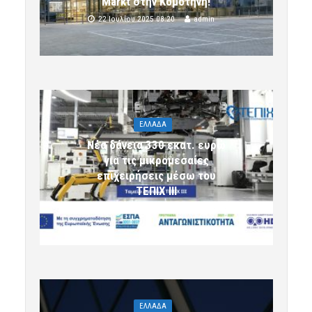
Markt στην Κομοτηνή!
22 Ιουλίου 2025 08:20
admin
ΕΛΛΑΔΑ
Νέα δάνεια 330 εκατ. ευρώ
για τις μικρομεσαίες
επιχειρήσεις μέσω του
ΤΕΠΙΧ ΙΙΙ
6 Αυγούστου 2026 09:32
komotini24
ΕΛΛΑΔΑ