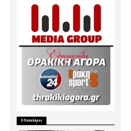
Ο Ποπολάρος