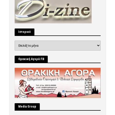
Ιστορικό
Ιστορικό
Θρακική Αγορά FB
Μedia Group