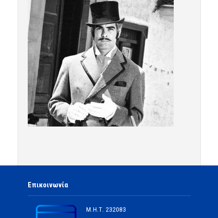
Επικοινωνία
Μ.Η.Τ.
232083