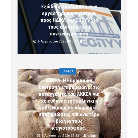
Εξώδικη παρέμβαση των
εργαστηριακών γιατρών
προς ΗΔΙΚΑ και ΕΟΠΥΥ για
τους ελέγχους στη
συνταγογράφηση
6 Αυγούστου 2026 09:32
komotini24
ΕΛΛΑΔΑ
ΑΚΚΕΛ: Η Ευρωπαϊκή
Επιτροπή επιβεβαιώνει τις
καταγγελίες του ΑΚΚΕΛ για
τις ευθύνες της ελληνικής
κυβέρνησης σε πληρωμές,
αποζημιώσεις και ανωτέρα
βία για τους
κτηνοτρόφους.
6 Αυγούστου 2026 09:32
admin