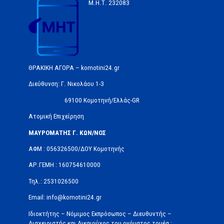
Μ.Η.Τ.
232083
ΘΡΑΚΙΚΗ ΑΓΟΡΑ – komotini24.gr
Διεύθυνση: Γ. Νικολάου 1-3
69100 Κομοτηνή/Ελλάς-GR
Ατομική Επιχείρηση
ΜΑΥΡΟΜΑΤΗΣ Γ. ΚΩΝ/ΝΟΣ
ΑΦΜ : 056326500/ΔOΥ Κομοτηνής
ΑΡ.ΓΕΜΗ : 160754610000
Τηλ.: 2531026500
Email: info@komotini24.gr
Ιδιοκτήτης – Νόμιμος Εκπρόσωπος – Διευθυντής –
Διαχειριστής και Δικαιούχος του ονόματος τομέα :