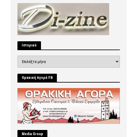
Ιστορικό
Ιστορικό
Θρακική Αγορά FB
Μedia Group