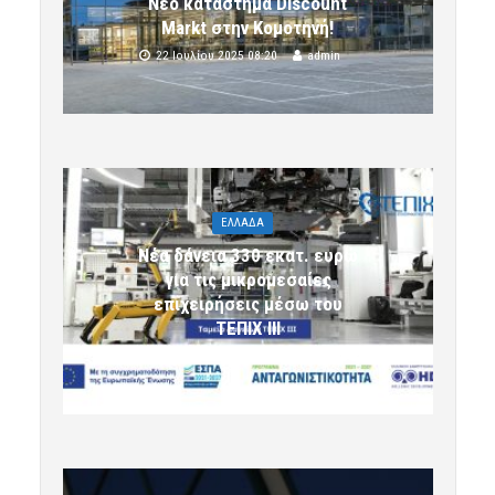
Νέο κατάστημα Discount
Markt στην Κομοτηνή!
22 Ιουλίου 2025 08:20
admin
ΕΛΛΑΔΑ
Νέα δάνεια 330 εκατ. ευρώ
για τις μικρομεσαίες
επιχειρήσεις μέσω του
ΤΕΠΙΧ ΙΙΙ
6 Αυγούστου 2026 09:32
komotini24