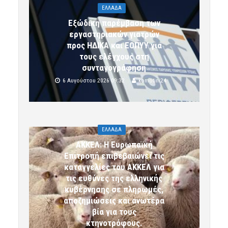
ΕΛΛΑΔΑ
Εξώδικη παρέμβαση των
εργαστηριακών γιατρών
προς ΗΔΙΚΑ και ΕΟΠΥΥ για
τους ελέγχους στη
συνταγογράφηση
6 Αυγούστου 2026 09:32
komotini24
ΕΛΛΑΔΑ
ΑΚΚΕΛ: Η Ευρωπαϊκή
Επιτροπή επιβεβαιώνει τις
καταγγελίες του ΑΚΚΕΛ για
τις ευθύνες της ελληνικής
κυβέρνησης σε πληρωμές,
αποζημιώσεις και ανωτέρα
βία για τους
κτηνοτρόφους.