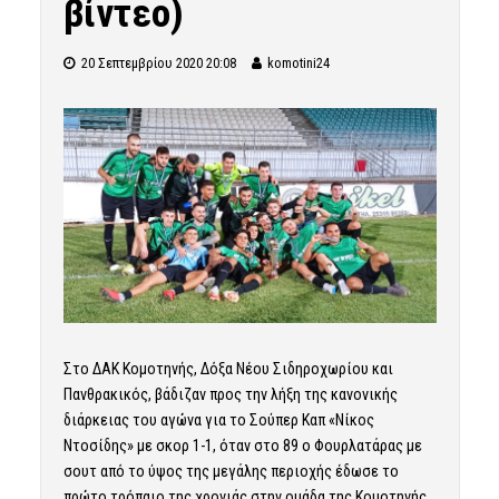
βίντεο)
20 Σεπτεμβρίου 2020 20:08
komotini24
Στο ΔΑΚ Κομοτηνής, Δόξα Νέου Σιδηροχωρίου και
Πανθρακικός, βάδιζαν προς την λήξη της κανονικής
διάρκειας του αγώνα για το Σούπερ Καπ «Νίκος
Ντοσίδης» με σκορ 1-1, όταν στο 89 ο Φουρλατάρας με
σουτ από το ύψος της μεγάλης περιοχής έδωσε το
πρώτο τρόπαιο της χρονιάς στην ομάδα της Κομοτηνής