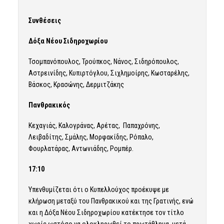
Συνθέσεις
Δόξα Νέου Σιδηροχωρίου
Τσομπανόπουλος, Τρούπκος, Νάνος, Σιδηρόπουλος,
Αστρεινίδης, Κυπιρτόγλου, Σιχλημοίρης, Κωσταρέλης,
Βάσκος, Κρασώνης, Δερμιτζάκης
Πανθρακικός
Κεχαγιάς, Καλογράνας, Αρέτας, Παπαχρόνης,
Λειβαδίτης, Σμάλης, Μορφακίδης, Ρόπαλο,
Φουρλατάρας, Αντωνιάδης, Ρομπέρ.
17:10
Υπενθυμίζεται ότι ο Κυπελλούχος προέκυψε με
κλήρωση μεταξύ του Πανθρακικού και της Γρατινής, ενώ
και η Δόξα Νέου Σιδηροχωρίου κατέκτησε τον τίτλο
χωρίς ωστόσο να ολοκληρωθεί το πρωτάθλημα, μετά