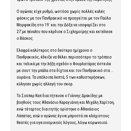
Ο αγώνας είχε ρυθμό, ωστόσο χωρίς πολλές καλές
φάσεις με τον Πανθρακικό να προηγείται με τον Παύλο
Μορφακίδη στο 19΄ και την Δόξα να ισοφαρίζει στο
27΄με πέναλτυ που κέρδισε ο Σιχλημοίρης και εκτέλεσε
ο Βάσκος.
Ελαφρά καλύτερος στο δεύτερο ημίχρονο ο
Πανθρακικός, έδειξε να θέλει περισσότερο το τρόπαιο
και τελικά με την λήξη σχεδόν ο Φουρλατάρας έστειλε
με σουτ την μπάλα στα δίχτυα και τον Πανθρακικό στα …
ουράνια. Τα υπόλοιπα λεπτά, 5 των καθυστερήσεων,
κύλησαν χωρίς αλλαγή του σκορ.
Το Σούπερ Καπ διαιτήτευσε ο Γιάννης Δρακίδης με
βοηθούς τους Αθανάσιο Καραγιάννη και Μιχάλη Χαρίτση,
ενώ τέταρτος διαιτητής ορίστηκε ο Αθανάσιος
Λάπατας, ενώ ο αγώνας έγινε μπροστά σε ελάχιστους
θεατές για υγειονομικούς λόγους, λόγω κορωνοιού.