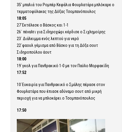
35′ μπαλιά του Ρομπέρ Κεφάλια Φουρλατάρα μπλόκαρε ο
τερματοφύλακας της Δόξας Τσομπανόπουλος
18:05
27΄Εκτέλεσε ο Βάσκος και 1-1
26΄ πέναλτι για Σιδηροχώρι κέρδισε ο Σιχλημοίρης
23΄ Διάλειμμα ενός λεπτού για νερό
22΄φαουλ γέμισμα από Βάσκο για τη Δόξα σουτ
Σιδηροπούλου άουτ
18:00
19΄γκολ για Πανθρακικό 1-0 με τον Παύλο Μορφακίδη
17:52
10΄Ευκαιρία για Πανθρακικό ο Σμάλης πέρασε στον
Φουρλατάρα που έπιασε αδύναμο σουτ από μικρή
περιοχή για να μπλοκάρει ο Τσομπανόπουλος
17:50