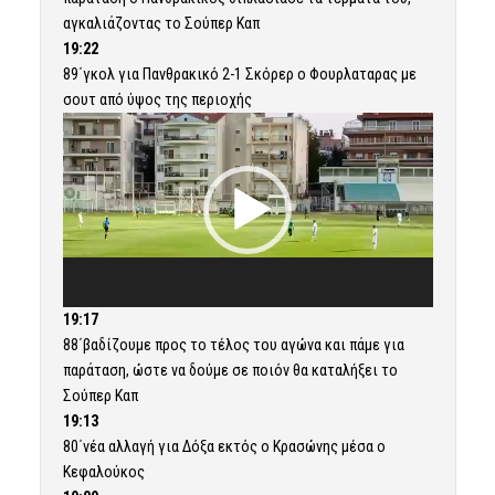
αγκαλιάζοντας το Σούπερ Καπ
19:22
89΄γκολ για Πανθρακικό 2-1 Σκόρερ ο Φουρλαταρας με
σουτ από ύψος της περιοχής
Πρόγραμμα
Αναπαραγωγής
Βίντεο
Πρόγραμμα
Αναπαραγωγής
Βίντεο
19:17
88΄βαδίζουμε προς το τέλος του αγώνα και πάμε για
παράταση, ώστε να δούμε σε ποιόν θα καταλήξει το
Σούπερ Καπ
19:13
80΄νέα αλλαγή για Δόξα εκτός ο Κρασώνης μέσα ο
Κεφαλούκος