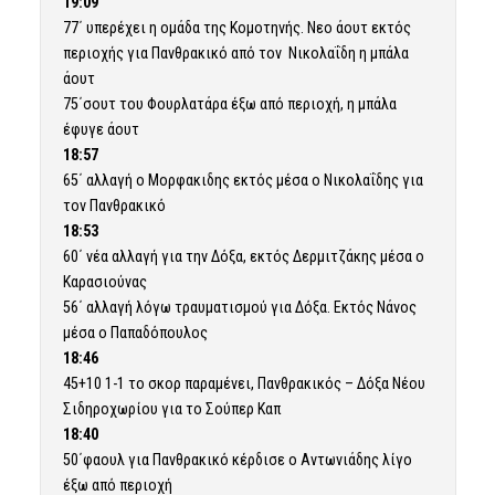
19:09
77΄ υπερέχει η ομάδα της Κομοτηνής. Νεο άουτ εκτός
περιοχής για Πανθρακικό από τον Νικολαΐδη η μπάλα
άουτ
75΄σουτ του Φουρλατάρα έξω από περιοχή, η μπάλα
έφυγε άουτ
18:57
65΄ αλλαγή ο Μορφακιδης εκτός μέσα ο Νικολαΐδης για
τον Πανθρακικό
18:53
60΄ νέα αλλαγή για την Δόξα, εκτός Δερμιτζάκης μέσα ο
Καρασιούνας
56΄ αλλαγή λόγω τραυματισμού για Δόξα. Εκτός Νάνος
μέσα ο Παπαδόπουλος
18:46
45+10 1-1 το σκορ παραμένει, Πανθρακικός – Δόξα Νέου
Σιδηροχωρίου για το Σούπερ Καπ
18:40
50΄φαουλ για Πανθρακικό κέρδισε ο Αντωνιάδης λίγο
έξω από περιοχή