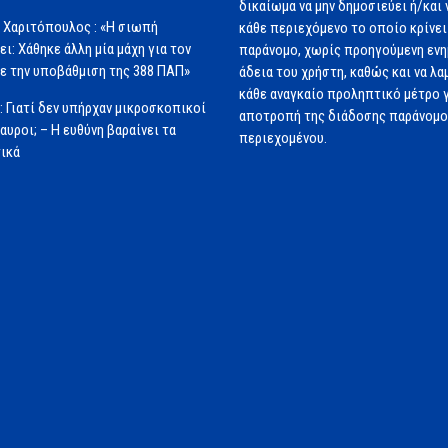
δικαίωμα να μην δημοσιεύει ή/και 
 Χαριτόπουλος : «Η σιωπή
κάθε περιεχόμενο το οποίο κρίνει 
ει: Χάθηκε άλλη μία μάχη για τον
παράνομο, χωρίς προηγούμενη εν
ε την υποβάθμιση της 388 ΠΑΠ»
άδεια του χρήστη, καθώς και να λα
κάθε αναγκαίο προληπτικό μέτρο γ
: Γιατί δεν υπήρχαν μικροσκοπικοί
αποτροπή της διάδοσης παράνομ
αυροι; – Η ευθύνη βαραίνει τα
περιεχομένου.
ικά