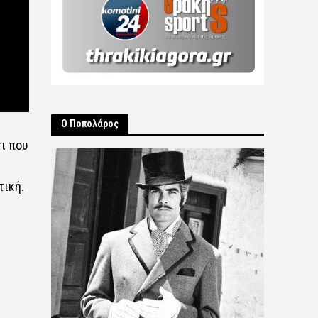
Ο Ποπολάρος
ι που
τική.