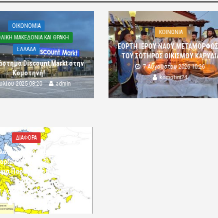
OIKONOMIA
ΚΟΙΝΩΝΙΑ
ΛΙΚΗ ΜΑΚΕΔΟΝΙΑ ΚΑΙ ΘΡΑΚΗ
ΕΟΡΤΗ ΙΕΡΟΥ ΝΑΟΥ ΜΕΤΑΜΟΡΦΩ
ΕΛΛΑΔΑ
ΤΟΥ ΣΩΤΗΡΟΣ ΟΙΚΙΣΜΟΥ ΚΑΡΥΔΙ
άστημα Discount Markt στην
7 Αυγούστου 2026 10:26
Κομοτηνή!
komotini24
ουλίου 2025 08:20
admin
ΔΙΑΦΟΡΑ
λός κίνδυνος πυρκαγιάς
ορία κινδύνου 3) στην Π.Ε.
 για Παρασκευή 7 Αυγούστου
2026»
7 Αυγούστου 2026 10:24
komotini24