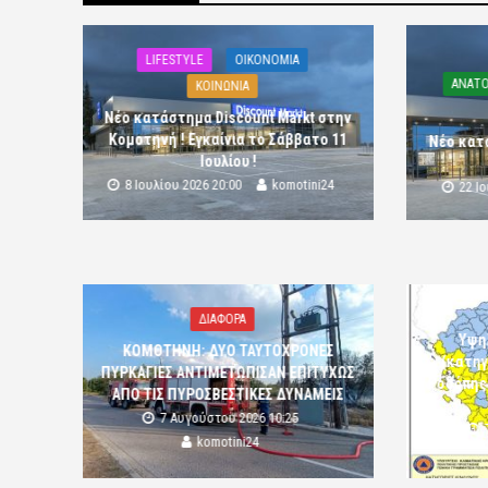
LIFESTYLE
OIKONOMIA
ΑΝΑΤΟ
ΚΟΙΝΩΝΙΑ
Νέο κατάστημα Discount Markt στην
Κομοτηνή ! Εγκαίνια το Σάββατο 11
Νέο κατ
Ιουλίου !
8 Ιουλίου 2026 20:00
komotini24
22 Ι
ΔΙΑΦΟΡΑ
Υψη
ΚΟΜΟΤΗΝΗ: ΔΥΟ ΤΑΥΤΟΧΡΟΝΕΣ
(κατηγ
ΠΥΡΚΑΓΙΕΣ ΑΝΤΙΜΕΤΩΠΙΣΑΝ ΕΠΙΤΥΧΩΣ
Ροδόπης
ΑΠΟ ΤΙΣ ΠΥΡΟΣΒΕΣΤΙΚΕΣ ΔΥΝΑΜΕΙΣ
7 Αυγούστου 2026 10:25
komotini24