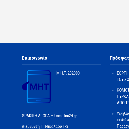
Επικοινωνία
Πρόσφατ
Μ.Η.Τ.
232083
ΕΟΡΤΗ
ΤΟΥ Σ
ΚΟΜΟΤ
ΠΥΡΚΑ
ΑΠΟ Τ
Υψηλός
ΘΡΑΚΙΚΗ ΑΓΟΡΑ – komotini24.gr
κινδύν
Παρασκ
Διεύθυνση: Γ. Νικολάου 1-3