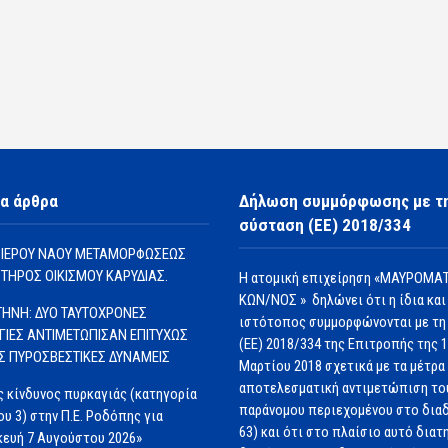
α άρθρα
Δήλωση συμμόρφωσης με τ
σύσταση (ΕΕ) 2018/334
 ΙΕΡΟΥ ΝΑΟΥ ΜΕΤΑΜΟΡΦΩΣΕΩΣ
ΩΤΗΡΟΣ ΟΙΚΙΣΜΟΥ ΚΑΡΥΔΙΑΣ.
Η ατομική επιχείρηση «ΜΑΥΡΟΜΑΤ
ΚΩΝ/ΝΟΣ » δηλώνει ότι η ίδια και
ΗΝΗ: ΔΥΟ ΤΑΥΤΟΧΡΟΝΕΣ
ιστότοπος συμμορφώνονται με τη
ΓΙΕΣ ΑΝΤΙΜΕΤΩΠΙΣΑΝ ΕΠΙΤΥΧΩΣ
(ΕΕ) 2018/334 της Επιτροπής της 
ΙΣ ΠΥΡΟΣΒΕΣΤΙΚΕΣ ΔΥΝΑΜΕΙΣ
Μαρτίου 2018 σχετικά με τα μέτρα 
αποτελεσματική αντιμετώπιση το
 κίνδυνος πυρκαγιάς (κατηγορία
παράνομου περιεχομένου στο διαδ
ου 3) στην Π.Ε. Ροδόπης για
63) και ότι στο πλαίσιο αυτό διατ
ευή 7 Αυγούστου 2026»