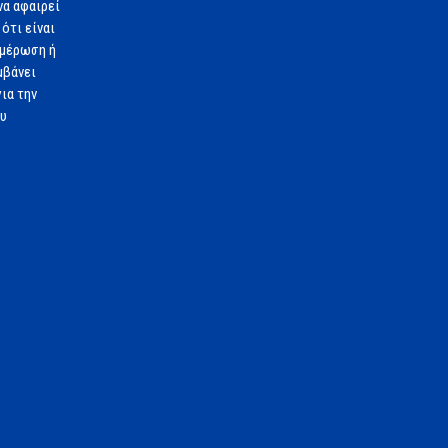
να αφαιρεί
ότι είναι
ημέρωση ή
μβάνει
ια την
ου