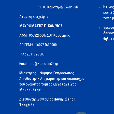
Ντίνος
69100 Κομοτηνή/Ελλάς-GR
κοστίζ
Ατομική Επιχείρηση
τόπο μ
ΜΑΥΡΟΜΑΤΗΣ Γ. ΚΩΝ/ΝΟΣ
Έρευνα
δεινόσ
ΑΦΜ : 056326500/ΔOΥ Κομοτηνής
θηλαστ
ΑΡ.ΓΕΜΗ : 160754610000
Τηλ.: 2531026500
Email: info@komotini24.gr
Ιδιοκτήτης – Νόμιμος Εκπρόσωπος –
Διευθυντής – Διαχειριστής και Δικαιούχος
του ονόματος τομέα :
Κωνσταντίνος Γ.
Μαυρομάτης
Διευθυντής Σύνταξης :
Παναγιώτης Γ.
Τσοχλιάς