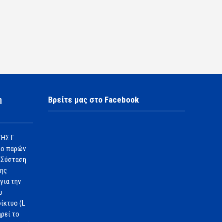
η
Βρείτε μας στο Facebook
ΗΣ Γ.
 ο παρών
 Σύσταση
1ης
για την
υ
ίκτυο (L
ηρεί το