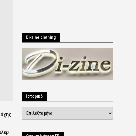
Di-zine clothing
Ιστορικό
Ιστορικό
μάχης
ιλερ