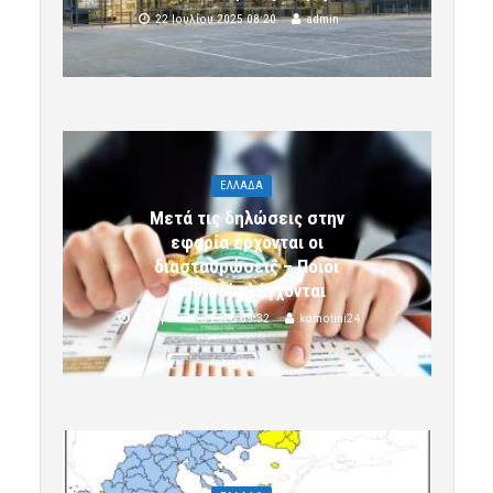
22 Ιουλίου 2025 08:20
admin
ΕΛΛΑΔΑ
Μετά τις δηλώσεις στην
εφορία έρχονται οι
διασταυρώσεις – Ποιοι
κωδικοί ελέγχονται
5 Αυγούστου 2026 09:32
komotini24