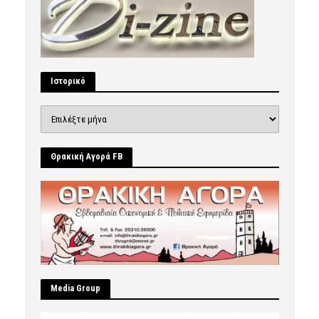
Ιστορικό
Ιστορικό
Θρακική Αγορά FB
Μedia Group