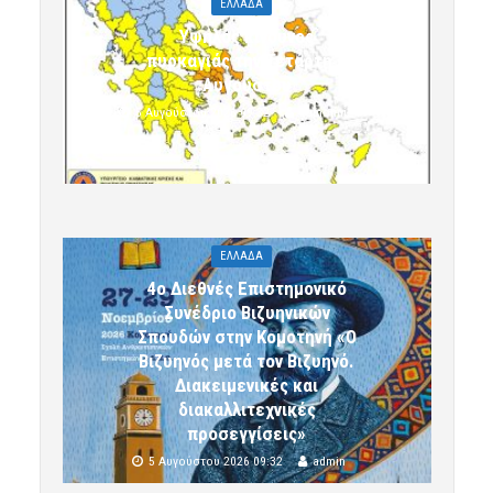
ΕΛΛΑΔΑ
Υψηλός κίνδυνος
πυρκαγιάς την Τετάρτη 5
Αυγούστου
5 Αυγούστου 2026 09:32
komotini24
ΕΛΛΑΔΑ
4ο Διεθνές Επιστημονικό
Συνέδριο Βιζυηνικών
Σπουδών στην Κομοτηνή «Ο
Βιζυηνός μετά τον Βιζυηνό.
Διακειμενικές και
διακαλλιτεχνικές
προσεγγίσεις»
5 Αυγούστου 2026 09:32
admin