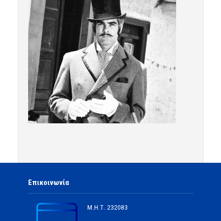
Επικοινωνία
Μ.Η.Τ.
232083