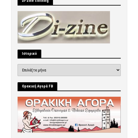
Di-zine clothing
Ιστορικό
Ιστορικό
Θρακική Αγορά FB