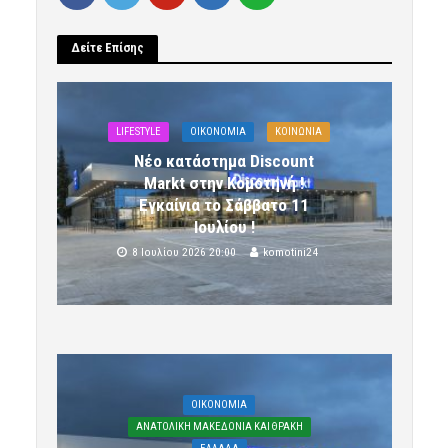
Δείτε Επίσης
LIFESTYLE
OIKONOMIA
ΚΟΙΝΩΝΙΑ
Νέο κατάστημα Discount
Markt στην Κομοτηνή !
Εγκαίνια το Σάββατο 11
Ιουλίου !
8 Ιουλίου 2026 20:00
komotini24
OIKONOMIA
ΑΝΑΤΟΛΙΚΗ ΜΑΚΕΔΟΝΙΑ ΚΑΙ ΘΡΑΚΗ