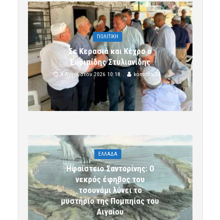
ΠΟΛΙΤΙΚΗ
Σε Κερασιά και Κέχρο ο
Ευριπίδης Στυλιανίδης
8 Αυγούστου 2026 10:18
komotini24
ΕΛΛΑΔΑ
Ηφαίστειο Σαντορίνης: Ο
νεκρός έφηβος του
τσουνάμι λύνει το
μυστήριο της Πομπηίας του
Αιγαίου