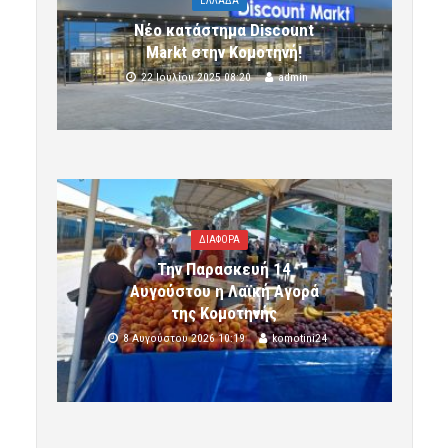
ΕΛΛΑΔΑ
Νέο κατάστημα Discount
Markt στην Κομοτηνή!
22 Ιουλίου 2025 08:20
admin
ΔΙΑΦΟΡΑ
Την Παρασκευή 14
Αυγούστου η Λαϊκή Αγορά
της Κομοτηνής
8 Αυγούστου 2026 10:19
komotini24