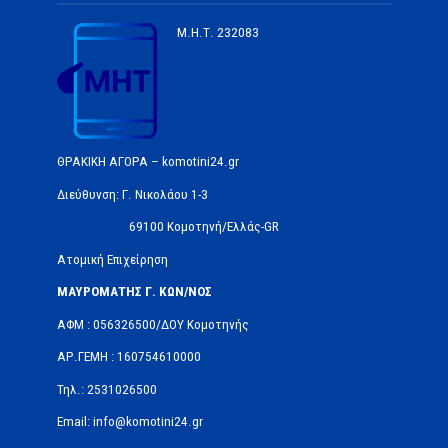
Μ.Η.Τ.
232083
ΘΡΑΚΙΚΗ ΑΓΟΡΑ – komotini24.gr
Διεύθυνση: Γ. Νικολάου 1-3
69100 Κομοτηνή/Ελλάς-GR
Ατομική Επιχείρηση
ΜΑΥΡΟΜΑΤΗΣ Γ. ΚΩΝ/ΝΟΣ
ΑΦΜ : 056326500/ΔOΥ Κομοτηνής
ΑΡ.ΓΕΜΗ : 160754610000
Τηλ.: 2531026500
Email: info@komotini24.gr