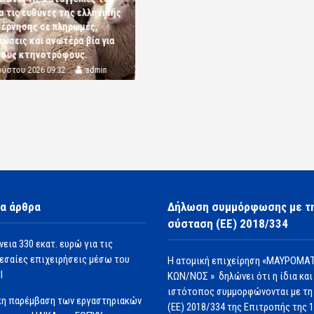
α τις ευθύνες της ελληνικής
έρνησης σε πληρωμές,
ώσεις και ανωτέρα βία για
τους κτηνοτρόφους.
ούστου 2026 09:32
admin
α άρθρα
Δήλωση συμμόρφωσης με τ
σύσταση (ΕΕ) 2018/334
νεια 330 εκατ. ευρώ για τις
εσαίες επιχειρήσεις μέσω του
Η ατομική επιχείρηση «ΜΑΥΡΟΜΑΤ
Ι
ΚΩΝ/ΝΟΣ » δηλώνει ότι η ίδια και
ιστότοπος συμμορφώνονται με τη
κη παρέμβαση των εργαστηριακών
(ΕΕ) 2018/334 της Επιτροπής της 