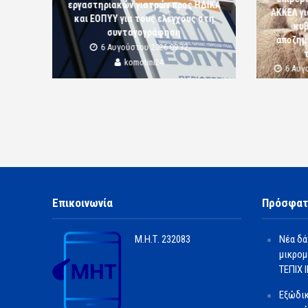
εργαστηριακών γιατρών προς ΗΔΙΚΑ
ΑΚΚΕΛ γι
και ΕΟΠΥΥ για τους ελέγχους στη
κυβ
συνταγογράφηση
αποζημι
6 Αυγούστου 2026 09:32
komotini24
6 Αυγ
Επικοινωνία
Πρόσφατ
Μ.Η.Τ.
232083
Νέα δά
μικρομ
ΤΕΠΙΧ ΙΙ
Εξώδι