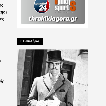
ας
τησε
τός
Ο Ποπολάρος
ν
ής