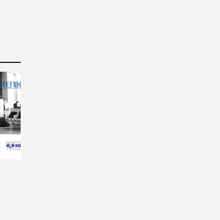
ις
 του