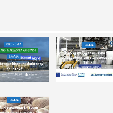
OIKONOMIA
ΕΛΛΑΔΑ
ΛΙΚΗ ΜΑΚΕΔΟΝΙΑ ΚΑΙ ΘΡΑΚΗ
Νέα δάνεια 330 εκατ. ευρώ για τ
ΕΛΛΑΔΑ
μικρομεσαίες επιχειρήσεις μέσω
ΤΕΠΙΧ ΙΙΙ
άστημα Discount Markt στην
6 Αυγούστου 2026 09:32
Κομοτηνή!
komotini24
ουλίου 2025 08:20
admin
ΕΛΛΑΔΑ
Λ: Η Ευρωπαϊκή Επιτροπή
αιώνει τις καταγγελίες του