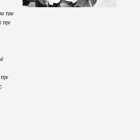
ου του
 την
ού
 την
.