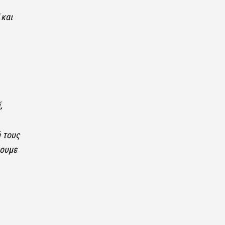
 και
,
 τους
νουμε