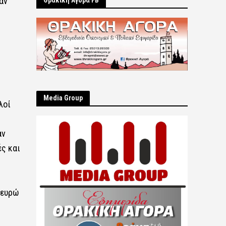
αν
Θρακική Αγορά FB
Μedia Group
λοί
αν
ές και
 ευρώ