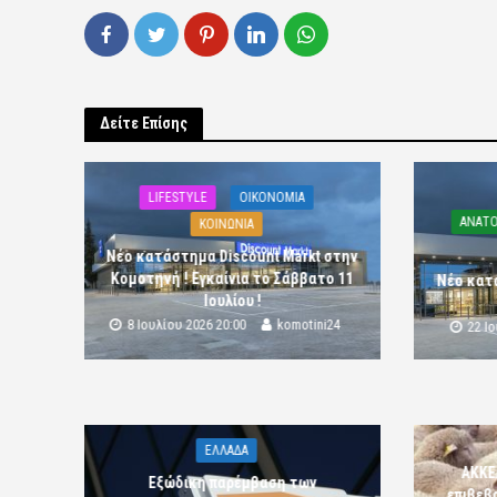
Δείτε Επίσης
LIFESTYLE
OIKONOMIA
ΑΝΑΤΟ
ΚΟΙΝΩΝΙΑ
Νέο κατάστημα Discount Markt στην
Κομοτηνή ! Εγκαίνια το Σάββατο 11
Νέο κατ
Ιουλίου !
8 Ιουλίου 2026 20:00
komotini24
22 Ι
ΕΛΛΑΔΑ
ΑΚΚΕ
Εξώδικη παρέμβαση των
επιβεβ