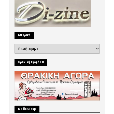
Ιστορικό
Ιστορικό
Θρακική Αγορά FB
Μedia Group