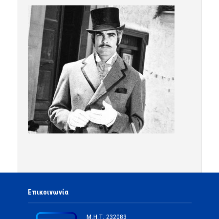
Επικοινωνία
Μ.Η.Τ.
232083