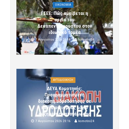
OIKONOMIA
ΓΣΕΕ: Πώς αμείβεται η
αργία του
Δεκαπενταύγουστου στον
ιδιωτικό τομέα
7 Αυγούστου 2026 20:18
komotini24
ΑΥΤΟΔΙΟΙΚΗΣΗ
ΔΕΥΑ Κομοτηνής:
Προγραμματισμένη
διακοπή υδροδότησης σε
πέντε οικισμούς λόγω
αυξημένης κατανάλωσης
7 Αυγούστου 2026 20:16
komotini24