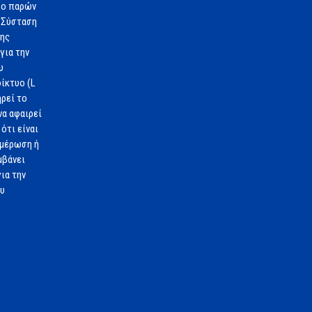
 ο παρών
 Σύσταση
1ης
για την
υ
ίκτυο (L
ηρεί το
να αφαιρεί
ότι είναι
ημέρωση ή
μβάνει
ια την
ου