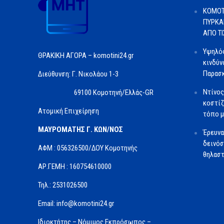
ΚΟΜΟΤ
ΠΥΡΚΑ
ΑΠΟ Τ
Υψηλός
ΘΡΑΚΙΚΗ ΑΓΟΡΑ – komotini24.gr
κινδύν
Παρασκ
Διεύθυνση: Γ. Νικολάου 1-3
Ντίνος
69100 Κομοτηνή/Ελλάς-GR
κοστίζ
Ατομική Επιχείρηση
τόπο μ
ΜΑΥΡΟΜΑΤΗΣ Γ. ΚΩΝ/ΝΟΣ
Έρευνα
δεινόσ
ΑΦΜ : 056326500/ΔOΥ Κομοτηνής
θηλαστ
ΑΡ.ΓΕΜΗ : 160754610000
Τηλ.: 2531026500
Email: info@komotini24.gr
Ιδιοκτήτης – Νόμιμος Εκπρόσωπος –