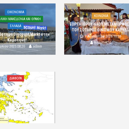
OIKONOMIA
ΚΟΙΝΩΝΙΑ
ΛΙΚΗ ΜΑΚΕΔΟΝΙΑ ΚΑΙ ΘΡΑΚΗ
ΕΟΡΤΗ ΙΕΡΟΥ ΝΑΟΥ ΜΕΤΑΜΟΡΦΩ
ΕΛΛΑΔΑ
ΤΟΥ ΣΩΤΗΡΟΣ ΟΙΚΙΣΜΟΥ ΚΑΡΥΔΙ
άστημα Discount Markt στην
7 Αυγούστου 2026 10:26
Κομοτηνή!
komotini24
ουλίου 2025 08:20
admin
ΔΙΑΦΟΡΑ
λός κίνδυνος πυρκαγιάς
ορία κινδύνου 3) στην Π.Ε.
 για Παρασκευή 7 Αυγούστου
2026»
7 Αυγούστου 2026 10:24
komotini24