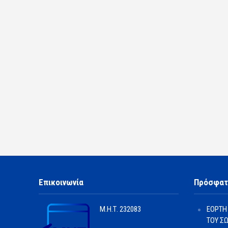
Επικοινωνία
Πρόσφατ
Μ.Η.Τ.
232083
ΕΟΡΤΗ
ΤΟΥ Σ