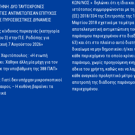
ΚΩΝ/ΝΟΣ » δηλώνει ότι η ίδια και
ΗΝΗ: ΔΥΟ ΤΑΥΤΟΧΡΟΝΕΣ
ιστότοπος συμμορφώνονται με τη
ΓΙΕΣ ΑΝΤΙΜΕΤΩΠΙΣΑΝ ΕΠΙΤΥΧΩΣ
(ΕΕ) 2018/334 της Επιτροπής της 
ΙΣ ΠΥΡΟΣΒΕΣΤΙΚΕΣ ΔΥΝΑΜΕΙΣ
Μαρτίου 2018 σχετικά με τα μέτρα 
αποτελεσματική αντιμετώπιση το
 κίνδυνος πυρκαγιάς (κατηγορία
παράνομου περιεχομένου στο διαδ
ου 3) στην Π.Ε. Ροδόπης για
63) και ότι στο πλαίσιο αυτό διατ
ευή 7 Αυγούστου 2026»
δικαίωμα να μην δημοσιεύει ή/και 
 Χαριτόπουλος : «Η σιωπή
κάθε περιεχόμενο το οποίο κρίνει 
ει: Χάθηκε άλλη μία μάχη για τον
παράνομο, χωρίς προηγούμενη εν
ε την υποβάθμιση της 388 ΠΑΠ»
άδεια του χρήστη, καθώς και να λα
κάθε αναγκαίο προληπτικό μέτρο γ
: Γιατί δεν υπήρχαν μικροσκοπικοί
αποτροπή της διάδοσης παράνομ
αυροι; – Η ευθύνη βαραίνει τα
περιεχομένου.
ικά