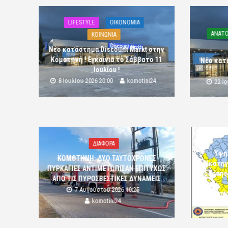
LIFESTYLE
OIKONOMIA
ΑΝΑΤΟ
ΚΟΙΝΩΝΙΑ
Νέο κατάστημα Discount Markt στην
Κομοτηνή ! Εγκαίνια το Σάββατο 11
Νέο κατ
Ιουλίου !
8 Ιουλίου 2026 20:00
komotini24
22 Ι
ΔΙΑΦΟΡΑ
Υψη
ΚΟΜΟΤΗΝΗ: ΔΥΟ ΤΑΥΤΟΧΡΟΝΕΣ
(κατηγ
ΠΥΡΚΑΓΙΕΣ ΑΝΤΙΜΕΤΩΠΙΣΑΝ ΕΠΙΤΥΧΩΣ
Ροδόπης
ΑΠΟ ΤΙΣ ΠΥΡΟΣΒΕΣΤΙΚΕΣ ΔΥΝΑΜΕΙΣ
7 Αυγούστου 2026 10:25
komotini24