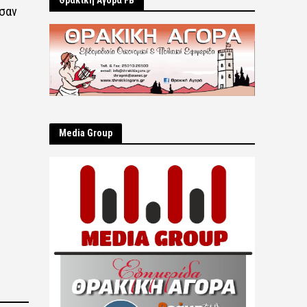
Θρακική Αγορά FB
ησαν
Μedia Group