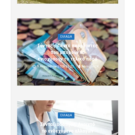
ΕΛΛΑΔΑ
Σύνταξη: Πέντε παράγοντες
που μπορούν να
ενισχύσουν το τελικό ποσό
9 Αυγούστου 2026 09:32
komotini24
ΕΛΛΑΔΑ
Συνταξιοδότηση: Ανοιχτό
το ενδεχόμενο αλλαγών