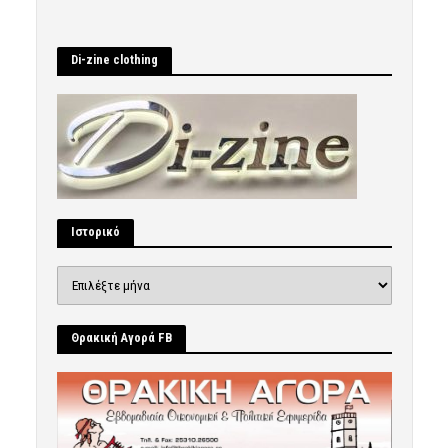
Di-zine clothing
Ιστορικό
Ιστορικό
Θρακική Αγορά FB