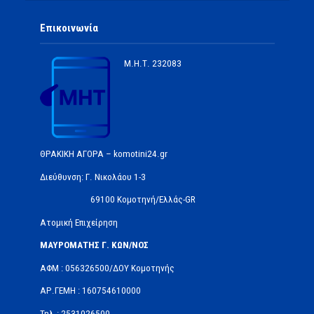
Επικοινωνία
Μ.Η.Τ.
232083
ΘΡΑΚΙΚΗ ΑΓΟΡΑ – komotini24.gr
Διεύθυνση: Γ. Νικολάου 1-3
69100 Κομοτηνή/Ελλάς-GR
Ατομική Επιχείρηση
ΜΑΥΡΟΜΑΤΗΣ Γ. ΚΩΝ/ΝΟΣ
ΑΦΜ : 056326500/ΔOΥ Κομοτηνής
ΑΡ.ΓΕΜΗ : 160754610000
Τηλ.: 2531026500