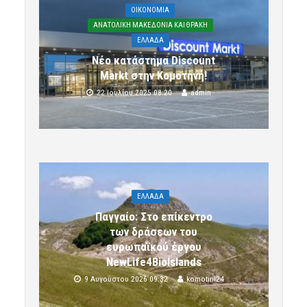
OIKONOMIA
ΑΝΑΤΟΛΙΚΗ ΜΑΚΕΔΟΝΙΑ ΚΑΙ ΘΡΑΚΗ
ΕΛΛΑΔΑ
Νέο κατάστημα Discount
Markt στην Κομοτηνή!
22 Ιουλίου 2025 08:20
admin
ΕΛΛΑΔΑ
Παγγαίο: Στο επίκεντρο
των δράσεων του
ευρωπαϊκού έργου
NewLife4BioIslands
9 Αυγούστου 2026 09:32
komotini24