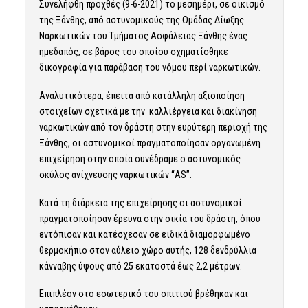
Συνελήφθη προχθές (9-6-2021) το μεσημέρι, σε οικισμό
της Ξάνθης, από αστυνομικούς της Ομάδας Δίωξης
Ναρκωτικών του Τμήματος Ασφάλειας Ξάνθης ένας
ημεδαπός, σε βάρος του οποίου σχηματίσθηκε
δικογραφία για παράβαση του νόμου περί ναρκωτικών.
Αναλυτικότερα, έπειτα από κατάλληλη αξιοποίηση
στοιχείων σχετικά με την καλλιέργεια και διακίνηση
ναρκωτικών από τον δράστη στην ευρύτερη περιοχή της
Ξάνθης, οι αστυνομικοί πραγματοποίησαν οργανωμένη
επιχείρηση στην οποία συνέδραμε ο αστυνομικός
σκύλος ανίχνευσης ναρκωτικών “AS”.
Κατά τη διάρκεια της επιχείρησης οι αστυνομικοί
πραγματοποίησαν έρευνα στην οικία του δράστη, όπου
εντόπισαν και κατέσχεσαν σε ειδικά διαμορφωμένο
θερμοκήπιο στον αύλειο χώρο αυτής, 128 δενδρύλλια
κάνναβης ύψους από 25 εκατοστά έως 2,2 μέτρων.
Επιπλέον στο εσωτερικό του σπιτιού βρέθηκαν και