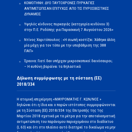
ΚΟΜΟΤΗΝΗ: ΔΥΟ ΤΑΥΤΟΧΡΟΝΕΣ ΠΥΡΚΑΓΙΕΣ
ΑΝΤΙΜΕΤΩΠΙΣΑΝ ΕΠΙΤΥΧΩΣ ΑΠΟ ΤΙΣ ΠΥΡΟΣΒΕΣΤΙΚΕΣ
ΔΥΝΑΜΕΙΣ
Υψηλός κίνδυνος πυρκαγιάς (κατηγορία κινδύνου 3)
στην Π.Ε. Ροδόπης για Παρασκευή 7 Αυγούστου 2026»
Ντίνος Χαριτόπουλος : «Η σιωπή κοστίζει: Χάθηκε άλλη
μία μάχη για τον τόπο με την υποβάθμιση της 388
ΠΑΠ»
Έρευνα: Γιατί δεν υπήρχαν μικροσκοπικοί δεινόσαυροι;
– Η ευθύνη βαραίνει τα θηλαστικά
Δήλωση συμμόρφωσης με τη σύσταση (ΕΕ)
2018/334
Η ατομική επιχείρηση «ΜΑΥΡΟΜΑΤΗΣ Γ. ΚΩΝ/ΝΟΣ »
δηλώνει ότι η ίδια και ο παρών ιστότοπος συμμορφώνονται
με τη Σύσταση (ΕΕ) 2018/334 της Επιτροπής της 1ης
Μαρτίου 2018 σχετικά με τα μέτρα για την αποτελεσματική
αντιμετώπιση του παράνομου περιεχομένου στο διαδίκτυο
(L 63) και ότι στο πλαίσιο αυτό διατηρεί το δικαίωμα να μην