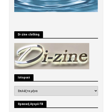
Di-zine clothing
Ιστορικό
Ιστορικό
Θρακική Αγορά FB