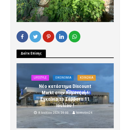
Δείτε Επίσης
LIFESTYLE
OIKONOMIA
ΚΟΙΝΩΝΙΑ
Νέο κατάστημα Discount
Markt στην Κομοτηνή !
Εγκαίνια το Σάββατο 11
Ιουλίου !
8 Ιουλίου 2026 20:00
komotini24