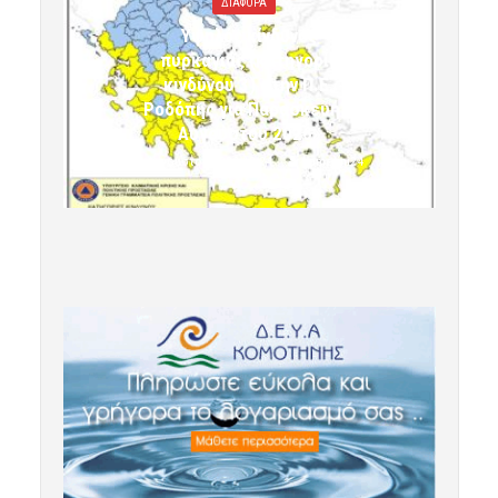
ΔΙΑΦΟΡΑ
Υψηλός κίνδυνος
πυρκαγιάς (κατηγορία
κινδύνου 3) στην Π.Ε.
Ροδόπης για Παρασκευή 7
Αυγούστου 2026»
7 Αυγούστου 2026 10:24
komotini24