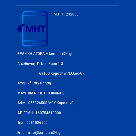
Μ.Η.Τ.
232083
ΘΡΑΚΙΚΗ ΑΓΟΡΑ – komotini24.gr
Διεύθυνση: Γ. Νικολάου 1-3
69100 Κομοτηνή/Ελλάς-GR
Ατομική Επιχείρηση
ΜΑΥΡΟΜΑΤΗΣ Γ. ΚΩΝ/ΝΟΣ
ΑΦΜ : 056326500/ΔOΥ Κομοτηνής
ΑΡ.ΓΕΜΗ : 160754610000
Τηλ.: 2531026500
Email: info@komotini24.gr