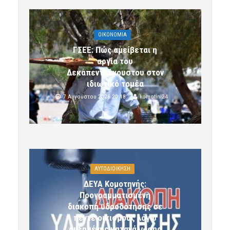
OIKONOMIA
ΓΣΕΕ: Πώς αμείβεται η
αργία του
Δεκαπενταύγουστου στον
ιδιωτικό τομέα
7 Αυγούστου 2026 20:18
komotini24
ΑΥΤΟΔΙΟΙΚΗΣΗ
ΔΕΥΑ Κομοτηνής:
Προγραμματισμένη
διακοπή υδροδότησης σε
πέντε οικισμούς λόγω
αυξημένης κατανάλωσης