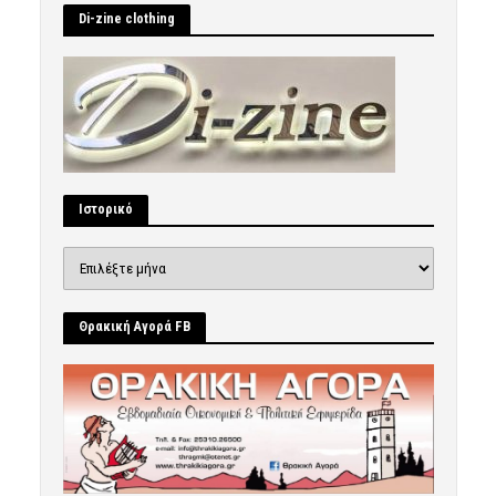
Di-zine clothing
Ιστορικό
Ιστορικό
Θρακική Αγορά FB