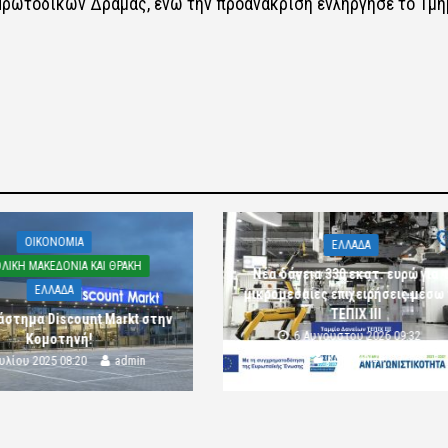
 Πρωτοδικών Δράμας, ενώ την προανάκριση ενληργησε το Τμή
OIKONOMIA
ΕΛΛΑΔΑ
ΛΙΚΗ ΜΑΚΕΔΟΝΙΑ ΚΑΙ ΘΡΑΚΗ
Νέα δάνεια 330 εκατ. ευρώ για τ
ΕΛΛΑΔΑ
μικρομεσαίες επιχειρήσεις μέσω
ΤΕΠΙΧ ΙΙΙ
άστημα Discount Markt στην
6 Αυγούστου 2026 09:32
Κομοτηνή!
komotini24
ουλίου 2025 08:20
admin