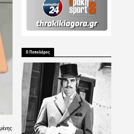
Ο Ποπολάρος
ωμένης