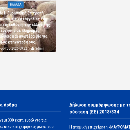
ΕΛΛΑΔΑ
Λ: Η Ευρωπαϊκή Επιτροπή
αιώνει τις καταγγελίες του
α τις ευθύνες της ελληνικής
έρνησης σε πληρωμές,
ώσεις και ανωτέρα βία για
τους κτηνοτρόφους.
ούστου 2026 09:32
admin
α άρθρα
Δήλωση συμμόρφωσης με τ
σύσταση (ΕΕ) 2018/334
νεια 330 εκατ. ευρώ για τις
εσαίες επιχειρήσεις μέσω του
Η ατομική επιχείρηση «ΜΑΥΡΟΜΑΤ