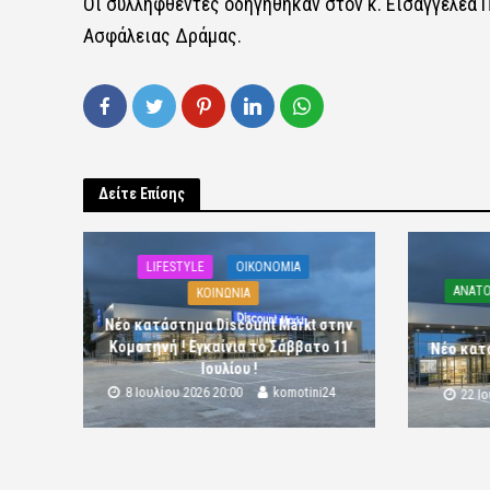
Οι συλληφθέντες οδηγήθηκαν στον κ. Εισαγγελέα
Ασφάλειας Δράμας.
Δείτε Επίσης
LIFESTYLE
OIKONOMIA
ΑΝΑΤΟ
ΚΟΙΝΩΝΙΑ
Νέο κατάστημα Discount Markt στην
Κομοτηνή ! Εγκαίνια το Σάββατο 11
Νέο κατ
Ιουλίου !
8 Ιουλίου 2026 20:00
komotini24
22 Ι