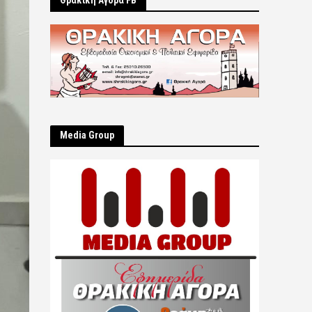
Θρακική Αγορά FB
Μedia Group