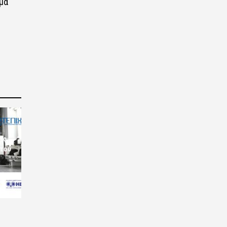
μα
ις
 του