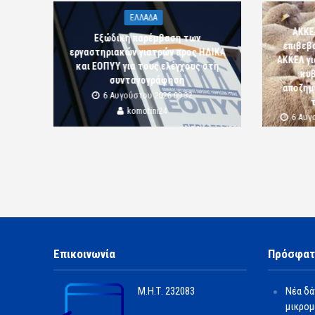
ΕΛΛΑΔΑ
ΑΚΚΕ
Εξώδικη παρέμβαση των
επιβεβ
εργαστηριακών γιατρών προς ΗΔΙΚΑ
ΑΚΚΕΛ γι
και ΕΟΠΥΥ για τους ελέγχους στη
κυβ
συνταγογράφηση
αποζημι
6 Αυγούστου 2026 09:32
komotini24
6 Αυγ
Επικοινωνία
Πρόσφατ
Μ.Η.Τ.
232083
Νέα δά
μικρομ