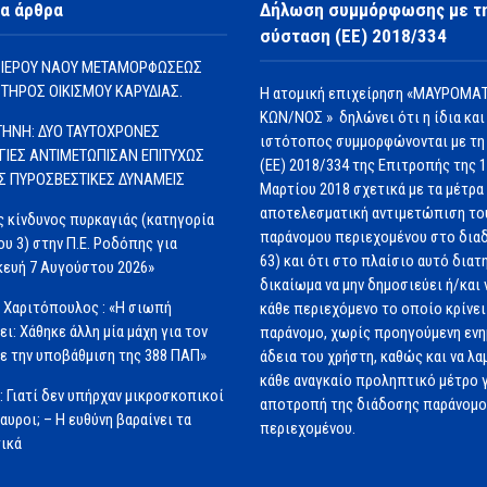
α άρθρα
Δήλωση συμμόρφωσης με τ
σύσταση (ΕΕ) 2018/334
 ΙΕΡΟΥ ΝΑΟΥ ΜΕΤΑΜΟΡΦΩΣΕΩΣ
ΩΤΗΡΟΣ ΟΙΚΙΣΜΟΥ ΚΑΡΥΔΙΑΣ.
Η ατομική επιχείρηση «ΜΑΥΡΟΜΑΤ
ΚΩΝ/ΝΟΣ » δηλώνει ότι η ίδια και
ΗΝΗ: ΔΥΟ ΤΑΥΤΟΧΡΟΝΕΣ
ιστότοπος συμμορφώνονται με τη
ΓΙΕΣ ΑΝΤΙΜΕΤΩΠΙΣΑΝ ΕΠΙΤΥΧΩΣ
(ΕΕ) 2018/334 της Επιτροπής της 
ΙΣ ΠΥΡΟΣΒΕΣΤΙΚΕΣ ΔΥΝΑΜΕΙΣ
Μαρτίου 2018 σχετικά με τα μέτρα 
αποτελεσματική αντιμετώπιση το
 κίνδυνος πυρκαγιάς (κατηγορία
παράνομου περιεχομένου στο διαδ
ου 3) στην Π.Ε. Ροδόπης για
63) και ότι στο πλαίσιο αυτό διατ
ευή 7 Αυγούστου 2026»
δικαίωμα να μην δημοσιεύει ή/και 
 Χαριτόπουλος : «Η σιωπή
κάθε περιεχόμενο το οποίο κρίνει 
ει: Χάθηκε άλλη μία μάχη για τον
παράνομο, χωρίς προηγούμενη εν
ε την υποβάθμιση της 388 ΠΑΠ»
άδεια του χρήστη, καθώς και να λα
κάθε αναγκαίο προληπτικό μέτρο γ
: Γιατί δεν υπήρχαν μικροσκοπικοί
αποτροπή της διάδοσης παράνομ
αυροι; – Η ευθύνη βαραίνει τα
περιεχομένου.
ικά