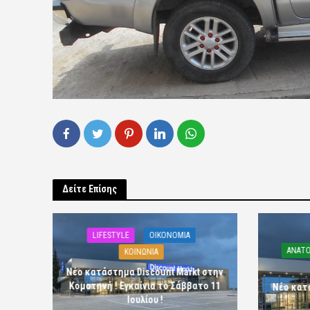
Δείτε Επίσης
LIFESTYLE
OIKONOMIA
ΑΝΑΤΟ
ΚΟΙΝΩΝΙΑ
Νέο κατάστημα Discount Markt στην
Κομοτηνή ! Εγκαίνια το Σάββατο 11
Νέο κατ
Ιουλίου !