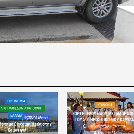
OIKONOMIA
ΚΟΙΝΩΝΙΑ
ΛΙΚΗ ΜΑΚΕΔΟΝΙΑ ΚΑΙ ΘΡΑΚΗ
ΕΟΡΤΗ ΙΕΡΟΥ ΝΑΟΥ ΜΕΤΑΜΟΡΦΩ
ΕΛΛΑΔΑ
ΤΟΥ ΣΩΤΗΡΟΣ ΟΙΚΙΣΜΟΥ ΚΑΡΥΔΙ
άστημα Discount Markt στην
7 Αυγούστου 2026 10:26
Κομοτηνή!
komotini24