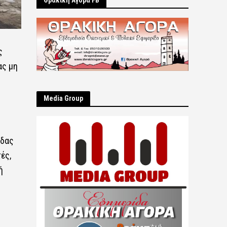
Θρακική Αγορά FB
ς
ας μη
Μedia Group
άδας
ές,
ή