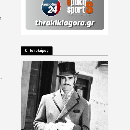
α
Ο Ποπολάρος
-