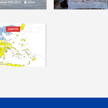
ουλίου 2025 08:20
admin
ΔΙΑΦΟΡΑ
λός κίνδυνος πυρκαγιάς
ορία κινδύνου 3) στην Π.Ε.
 για Παρασκευή 7 Αυγούστου
2026»
7 Αυγούστου 2026 10:24
komotini24