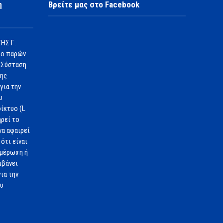
η
Βρείτε μας στο Facebook
ΗΣ Γ.
 ο παρών
 Σύσταση
1ης
για την
υ
ίκτυο (L
ηρεί το
να αφαιρεί
ότι είναι
ημέρωση ή
μβάνει
ια την
ου