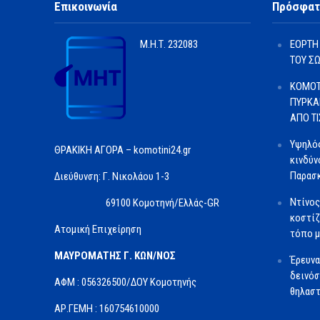
Επικοινωνία
Πρόσφατ
Μ.Η.Τ.
232083
ΕΟΡΤΗ
ΤΟΥ Σ
ΚΟΜΟΤ
ΠΥΡΚΑ
ΑΠΟ Τ
Υψηλός
ΘΡΑΚΙΚΗ ΑΓΟΡΑ – komotini24.gr
κινδύν
Παρασκ
Διεύθυνση: Γ. Νικολάου 1-3
Ντίνος
69100 Κομοτηνή/Ελλάς-GR
κοστίζ
Ατομική Επιχείρηση
τόπο μ
ΜΑΥΡΟΜΑΤΗΣ Γ. ΚΩΝ/ΝΟΣ
Έρευνα
δεινόσ
ΑΦΜ : 056326500/ΔOΥ Κομοτηνής
θηλαστ
ΑΡ.ΓΕΜΗ : 160754610000