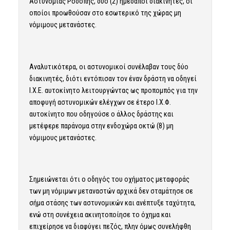
Αστυνομίας Ροδόπης, δύο (2) ημεδαποί διακινητές, οι
οποίοι προωθούσαν στο εσωτερικό της χώρας μη
νόμιμους μετανάστες.
Αναλυτικότερα, οι αστυνομικοί συνέλαβαν τους δύο
διακινητές, διότι εντόπισαν τον έναν δράστη να οδηγεί
Ι.Χ.Ε. αυτοκίνητο λειτουργώντας ως προπομπός για την
αποφυγή αστυνομικών ελέγχων σε έτερο Ι.Χ.Φ.
αυτοκίνητο που οδηγούσε ο άλλος δράστης και
μετέφερε παράνομα στην ενδοχώρα οκτώ (8) μη
νόμιμους μετανάστες.
Σημειώνεται ότι ο οδηγός του οχήματος μεταφοράς
των μη νόμιμων μεταναστών αρχικά δεν σταμάτησε σε
σήμα στάσης των αστυνομικών και ανέπτυξε ταχύτητα,
ενώ στη συνέχεια ακινητοποίησε το όχημα και
επιχείρησε να διαφύγει πεζός, πλην όμως συνελήφθη