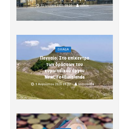
22 Ιουλίου 2025 08:20
admin
ΕΛΛΑΔΑ
Παγγαίο: Στο επίκεντρο
των δράσεων του
ευρωπαϊκού έργου
NewLife4BioIslands
9 Αυγούστου 2026 09:32
komotini24