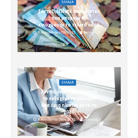
ΕΛΛΑΔΑ
Σύνταξη: Πέντε παράγοντες
που μπορούν να
ενισχύσουν το τελικό ποσό
9 Αυγούστου 2026 09:32
komotini24
ΕΛΛΑΔΑ
Συνταξιοδότηση: Ανοιχτό
το ενδεχόμενο αλλαγών
στα όρια ηλικίας μετά το
2030
9 Αυγούστου 2026 09:32
komotini24