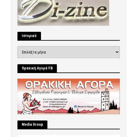
Ιστορικό
Ιστορικό
Θρακική Αγορά FB
Μedia Group