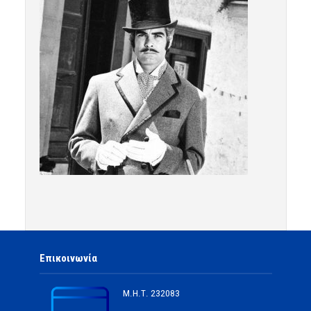
Επικοινωνία
Μ.Η.Τ.
232083