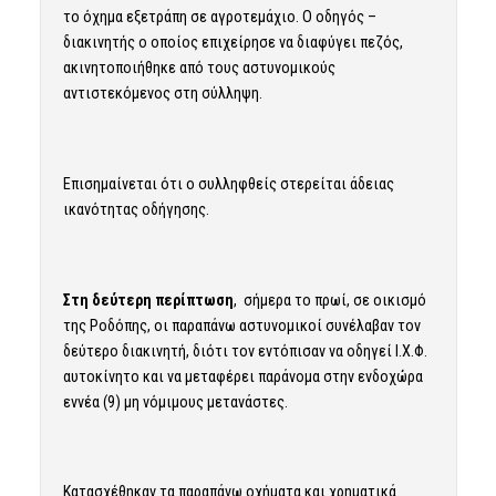
το όχημα εξετράπη σε αγροτεμάχιο. Ο οδηγός –
διακινητής ο οποίος επιχείρησε να διαφύγει πεζός,
ακινητοποιήθηκε από τους αστυνομικούς
αντιστεκόμενος στη σύλληψη.
Επισημαίνεται ότι ο συλληφθείς στερείται άδειας
ικανότητας οδήγησης.
Στη δεύτερη περίπτωση
, σήμερα το πρωί, σε οικισμό
της Ροδόπης, οι παραπάνω αστυνομικοί συνέλαβαν τον
δεύτερο διακινητή, διότι τον εντόπισαν να οδηγεί Ι.Χ.Φ.
αυτοκίνητο και να μεταφέρει παράνομα στην ενδοχώρα
εννέα (9) μη νόμιμους μετανάστες.
Κατασχέθηκαν τα παραπάνω οχήματα και χρηματικά