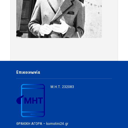
Επικοινωνία
Μ.Η.Τ.
232083
ΘΡΑΚΙΚΗ ΑΓΟΡΑ – komotini24.gr