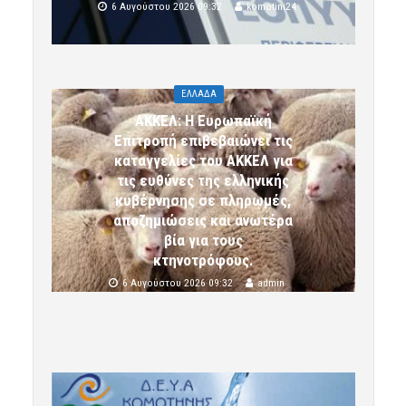
6 Αυγούστου 2026 09:32
komotini24
ΕΛΛΑΔΑ
ΑΚΚΕΛ: Η Ευρωπαϊκή
Επιτροπή επιβεβαιώνει τις
καταγγελίες του ΑΚΚΕΛ για
τις ευθύνες της ελληνικής
κυβέρνησης σε πληρωμές,
αποζημιώσεις και ανωτέρα
βία για τους
κτηνοτρόφους.
6 Αυγούστου 2026 09:32
admin