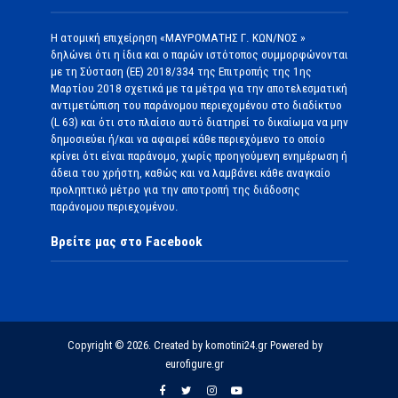
Η ατομική επιχείρηση «ΜΑΥΡΟΜΑΤΗΣ Γ. ΚΩΝ/ΝΟΣ »
δηλώνει ότι η ίδια και ο παρών ιστότοπος συμμορφώνονται
με τη Σύσταση (ΕΕ) 2018/334 της Επιτροπής της 1ης
Μαρτίου 2018 σχετικά με τα μέτρα για την αποτελεσματική
αντιμετώπιση του παράνομου περιεχομένου στο διαδίκτυο
(L 63) και ότι στο πλαίσιο αυτό διατηρεί το δικαίωμα να μην
δημοσιεύει ή/και να αφαιρεί κάθε περιεχόμενο το οποίο
κρίνει ότι είναι παράνομο, χωρίς προηγούμενη ενημέρωση ή
άδεια του χρήστη, καθώς και να λαμβάνει κάθε αναγκαίο
προληπτικό μέτρο για την αποτροπή της διάδοσης
παράνομου περιεχομένου.
Βρείτε μας στο Facebook
Copyright © 2026. Created by komotini24.gr Powered by
eurofigure.gr