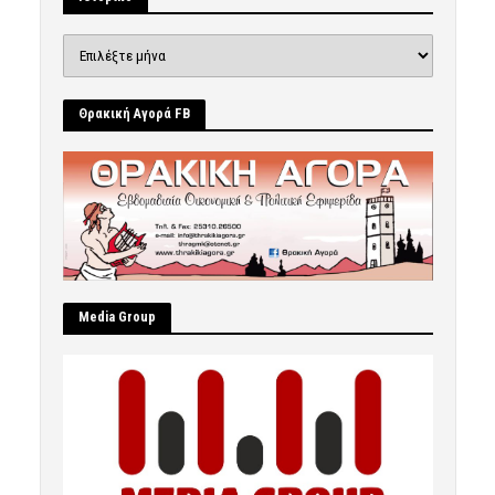
Ιστορικό
Θρακική Αγορά FB
Μedia Group