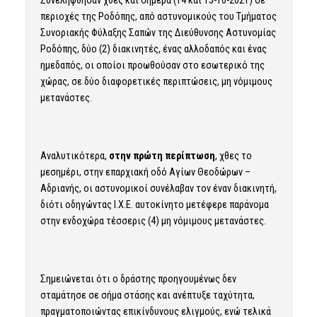
Συνελήφθησαν χθες και σήμερα (14 και 15-10-2021) σε
περιοχές της Ροδόπης, από αστυνομικούς του Τμήματος
Συνοριακής Φύλαξης Σαπών της Διεύθυνσης Αστυνομίας
Ροδόπης, δύο (2) διακινητές, ένας αλλοδαπός και ένας
ημεδαπός, οι οποίοι προωθούσαν στο εσωτερικό της
χώρας, σε δύο διαφορετικές περιπτώσεις, μη νόμιμους
μετανάστες.
Αναλυτικότερα,
στην πρώτη περίπτωση
, χθες το
μεσημέρι, στην επαρχιακή οδό Αγίων Θεοδώρων –
Αδριανής, οι αστυνομικοί συνέλαβαν τον έναν διακινητή,
διότι οδηγώντας Ι.Χ.Ε. αυτοκίνητο μετέφερε παράνομα
στην ενδοχώρα τέσσερις (4) μη νόμιμους μετανάστες.
Σημειώνεται ότι o δράστης προηγουμένως δεν
σταμάτησε σε σήμα στάσης και ανέπτυξε ταχύτητα,
πραγματοποιώντας επικίνδυνους ελιγμούς, ενώ τελικά