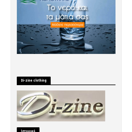
Di-zine clothing
Ιστορικό