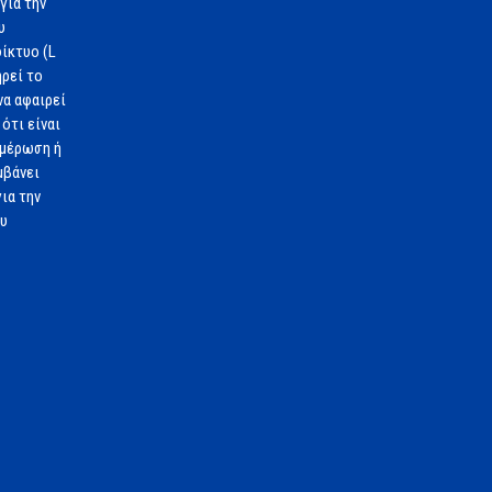
για την
υ
ίκτυο (L
ηρεί το
να αφαιρεί
ότι είναι
ημέρωση ή
μβάνει
ια την
ου