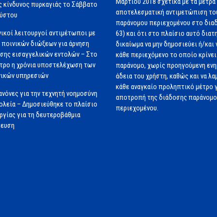
Μαρτίου 2018 σχετικά με τα μέτρα 
 κίνδυνος πυρκαγιάς το Σάββατο
αποτελεσματική αντιμετώπιση το
ούστου
παράνομου περιεχομένου στο διαδ
ικοί λειτουργοί αντιμέτωποι με
63) και ότι στο πλαίσιο αυτό διατ
 ποινικών διώξεων για άρνηση
δικαίωμα να μην δημοσιεύει ή/και 
σης εισαγγελικών εντολών – Στο
κάθε περιεχόμενο το οποίο κρίνει 
τρο η χρόνια υποστελέχωση των
παράνομο, χωρίς προηγούμενη εν
νικών υπηρεσιών
άδεια του χρήστη, καθώς και να λα
κάθε αναγκαίο προληπτικό μέτρο γ
ανόνες για την τεχνητή νοημοσύνη
αποτροπή της διάδοσης παράνομ
ολεία – Δημοσιεύθηκε το πλαίσιο
περιεχομένου.
ργίας για τη δευτεροβάθμια
δευση