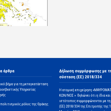
ς κίνδυνος πυρκαγιάς το
άββατο 8 Αυγούστου
ούστου 2026 09:32
admin
α άρθρα
Δήλωση συμμόρφωσης με τ
σύσταση (ΕΕ) 2018/334
ικό βήμα για τη μετεγκατάσταση
ροσβεστικής Υπηρεσίας
Η ατομική επιχείρηση «ΜΑΥΡΟΜΑΤ
ηνής
ΚΩΝ/ΝΟΣ » δηλώνει ότι η ίδια και
ιστότοπος συμμορφώνονται με τη
πολιτισμικός ρόλος της Θράκης.
(ΕΕ) 2018/334 της Επιτροπής της 