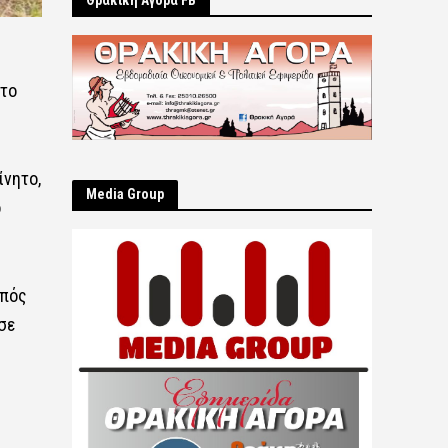
Θρακική Αγορά FB
στο
ίνητο,
Μedia Group
ο
μπός
σε