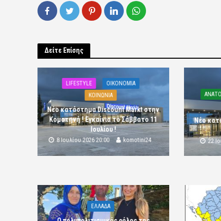
Δείτε Επίσης
LIFESTYLE
OIKONOMIA
ΑΝΑΤΟ
ΚΟΙΝΩΝΙΑ
Νέο κατάστημα Discount Markt στην
Κομοτηνή ! Εγκαίνια το Σάββατο 11
Νέο κατ
Ιουλίου !
8 Ιουλίου 2026 20:00
komotini24
22 Ι
ΕΛΛΑΔΑ
Ο πολυπολιτισμικός ρόλος της