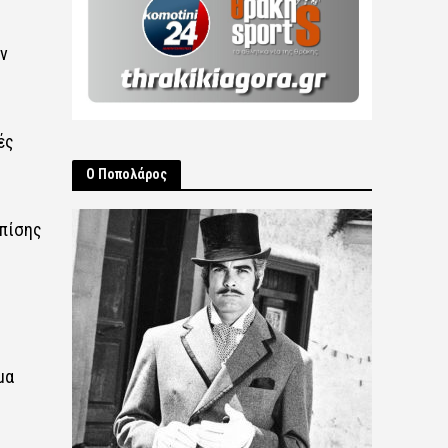
ν
ές
Ο Ποπολάρος
επίσης
μα