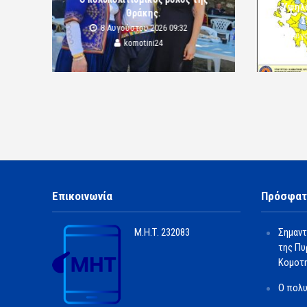
Υψηλό
Θράκης.
Σ
8 Αυγούστου 2026 09:32
8 Αυγ
komotini24
Επικοινωνία
Πρόσφατ
Μ.Η.Τ.
232083
Σημαντ
της Πυ
Κομοτ
Ο πολυ