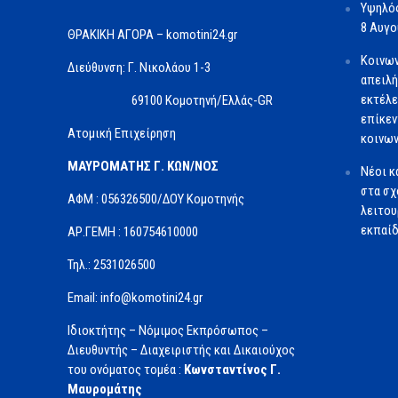
Υψηλός
8 Αυγ
ΘΡΑΚΙΚΗ ΑΓΟΡΑ – komotini24.gr
Κοινων
Διεύθυνση: Γ. Νικολάου 1-3
απειλή
εκτέλε
69100 Κομοτηνή/Ελλάς-GR
επίκεν
Ατομική Επιχείρηση
κοινω
ΜΑΥΡΟΜΑΤΗΣ Γ. ΚΩΝ/ΝΟΣ
Νέοι κ
στα σχ
ΑΦΜ : 056326500/ΔOΥ Κομοτηνής
λειτου
εκπαί
ΑΡ.ΓΕΜΗ : 160754610000
Τηλ.: 2531026500
Email: info@komotini24.gr
Ιδιοκτήτης – Νόμιμος Εκπρόσωπος –
Διευθυντής – Διαχειριστής και Δικαιούχος
του ονόματος τομέα :
Κωνσταντίνος Γ.
Μαυρομάτης