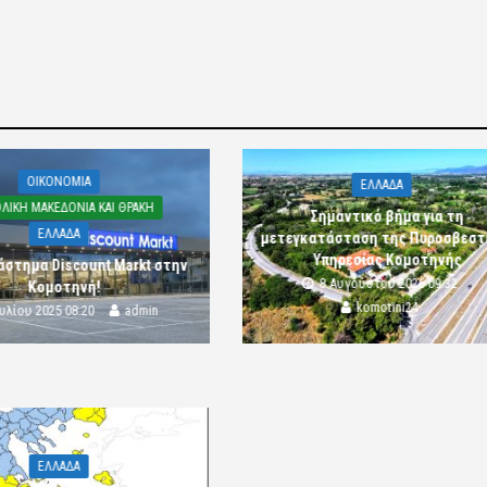
OIKONOMIA
ΕΛΛΑΔΑ
ΛΙΚΗ ΜΑΚΕΔΟΝΙΑ ΚΑΙ ΘΡΑΚΗ
Σημαντικό βήμα για τη
ΕΛΛΑΔΑ
μετεγκατάσταση της Πυροσβεστ
Υπηρεσίας Κομοτηνής
άστημα Discount Markt στην
8 Αυγούστου 2026 09:32
Κομοτηνή!
komotini24
ουλίου 2025 08:20
admin
ΕΛΛΑΔΑ