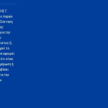
ΗΣ Γ.
 ο παρών
 Σύσταση
1ης
για την
υ
ίκτυο (L
ηρεί το
να αφαιρεί
ότι είναι
ημέρωση ή
μβάνει
ια την
ου