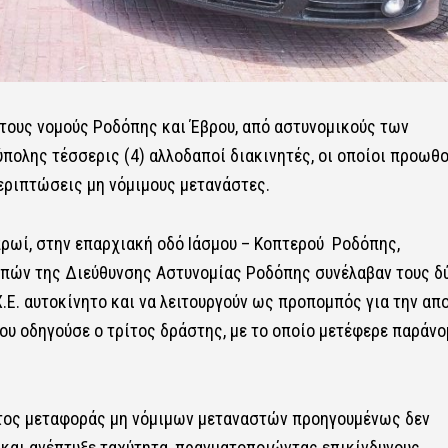
στους νομούς Ροδόπης και Έβρου, από αστυνομικούς των
ολης τέσσερις (4) αλλοδαποί διακινητές, οι οποίοι προωθ
εριπτώσεις μη νόμιμους μετανάστες.
 πρωί, στην επαρχιακή οδό Ιάσμου – Κοπτερού Ροδόπης,
απών της Διεύθυνσης Αστυνομίας Ροδόπης συνέλαβαν τους δ
.Χ.Ε. αυτοκίνητο και να λειτουργούν ως προπομπός για την απ
που οδηγούσε ο τρίτος δράστης, με το οποίο μετέφερε παράνο
ματος μεταφοράς μη νόμιμων μεταναστών προηγουμένως δεν
αι ανέπτυξε ταχύτητα, πραγματοποιώντας επικίνδυνους