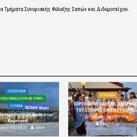
 τα Τμήματα Συνοριακής Φύλαξης Σαπών και Διδυμοτείχου.
OIKONOMIA
ΚΟΙΝΩΝΙΑ
ΛΙΚΗ ΜΑΚΕΔΟΝΙΑ ΚΑΙ ΘΡΑΚΗ
ΕΟΡΤΗ ΙΕΡΟΥ ΝΑΟΥ ΜΕΤΑΜΟΡΦΩ
ΕΛΛΑΔΑ
ΤΟΥ ΣΩΤΗΡΟΣ ΟΙΚΙΣΜΟΥ ΚΑΡΥΔΙ
άστημα Discount Markt στην
7 Αυγούστου 2026 10:26
Κομοτηνή!
komotini24
ουλίου 2025 08:20
admin