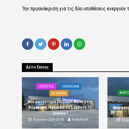
Την προανάκριση για τις δύο υποθέσεις ενεργούν
Δείτε Επίσης
LIFESTYLE
OIKONOMIA
ΑΝΑΤΟ
ΚΟΙΝΩΝΙΑ
Νέο κατάστημα Discount Markt στην
Κομοτηνή ! Εγκαίνια το Σάββατο 11
Νέο κατ
Ιουλίου !
8 Ιουλίου 2026 20:00
komotini24
22 Ι