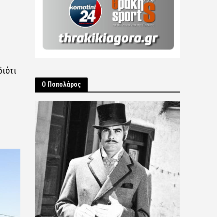
διότι
Ο Ποπολάρος