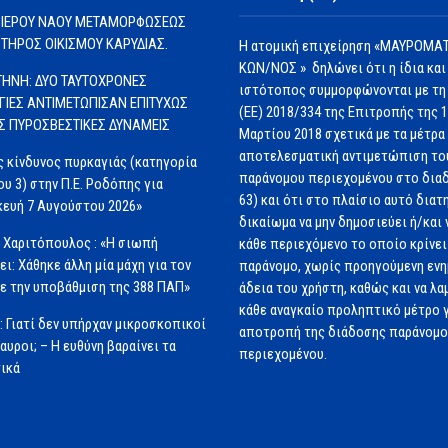
 ΙΕΡΟΥ ΝΑΟΥ ΜΕΤΑΜΟΡΦΩΣΕΩΣ
ΩΤΗΡΟΣ ΟΙΚΙΣΜΟΥ ΚΑΡΥΔΙΑΣ.
Η ατομική επιχείρηση «ΜΑΥΡΟΜΑΤ
ΚΩΝ/ΝΟΣ » δηλώνει ότι η ίδια και
ΗΝΗ: ΔΥΟ ΤΑΥΤΟΧΡΟΝΕΣ
ιστότοπος συμμορφώνονται με τη
ΓΙΕΣ ΑΝΤΙΜΕΤΩΠΙΣΑΝ ΕΠΙΤΥΧΩΣ
(ΕΕ) 2018/334 της Επιτροπής της 
ΙΣ ΠΥΡΟΣΒΕΣΤΙΚΕΣ ΔΥΝΑΜΕΙΣ
Μαρτίου 2018 σχετικά με τα μέτρα 
αποτελεσματική αντιμετώπιση το
 κίνδυνος πυρκαγιάς (κατηγορία
παράνομου περιεχομένου στο διαδ
ου 3) στην Π.Ε. Ροδόπης για
63) και ότι στο πλαίσιο αυτό διατ
ευή 7 Αυγούστου 2026»
δικαίωμα να μην δημοσιεύει ή/και 
 Χαριτόπουλος : «Η σιωπή
κάθε περιεχόμενο το οποίο κρίνει 
ει: Χάθηκε άλλη μία μάχη για τον
παράνομο, χωρίς προηγούμενη εν
ε την υποβάθμιση της 388 ΠΑΠ»
άδεια του χρήστη, καθώς και να λα
κάθε αναγκαίο προληπτικό μέτρο γ
: Γιατί δεν υπήρχαν μικροσκοπικοί
αποτροπή της διάδοσης παράνομ
αυροι; – Η ευθύνη βαραίνει τα
περιεχομένου.
ικά