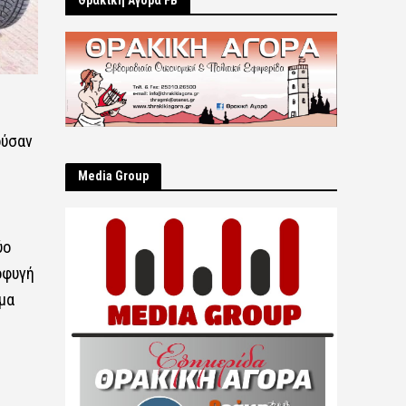
Θρακική Αγορά FB
ούσαν
Μedia Group
ύο
οφυγή
μα