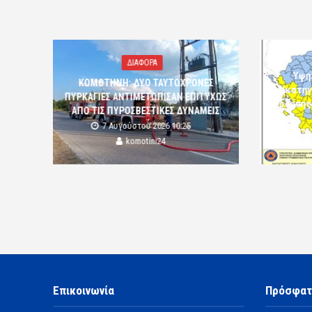
ΔΙΑΦΟΡΑ
Υψη
ΚΟΜΟΤΗΝΗ: ΔΥΟ ΤΑΥΤΟΧΡΟΝΕΣ
(κατηγ
ΠΥΡΚΑΓΙΕΣ ΑΝΤΙΜΕΤΩΠΙΣΑΝ ΕΠΙΤΥΧΩΣ
Ροδόπης
ΑΠΟ ΤΙΣ ΠΥΡΟΣΒΕΣΤΙΚΕΣ ΔΥΝΑΜΕΙΣ
7 Αυγούστου 2026 10:25
komotini24
Επικοινωνία
Πρόσφατ