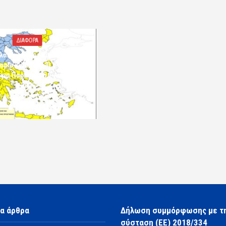
ΔΙΑΦΟΡΑ
λός κίνδυνος πυρκαγιάς
ορία κινδύνου 3) στην Π.Ε.
 για Παρασκευή 7 Αυγούστου
2026»
7 Αυγούστου 2026 10:24
komotini24
α άρθρα
Δήλωση συμμόρφωσης με τ
σύσταση (ΕΕ) 2018/334