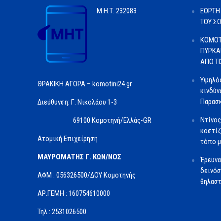
Μ.Η.Τ.
232083
ΕΟΡΤΗ
ΤΟΥ Σ
ΚΟΜΟΤ
ΠΥΡΚΑ
ΑΠΟ Τ
Υψηλός
ΘΡΑΚΙΚΗ ΑΓΟΡΑ – komotini24.gr
κινδύν
Παρασκ
Διεύθυνση: Γ. Νικολάου 1-3
Ντίνος
69100 Κομοτηνή/Ελλάς-GR
κοστίζ
Ατομική Επιχείρηση
τόπο μ
ΜΑΥΡΟΜΑΤΗΣ Γ. ΚΩΝ/ΝΟΣ
Έρευνα
δεινόσ
ΑΦΜ : 056326500/ΔOΥ Κομοτηνής
θηλαστ
ΑΡ.ΓΕΜΗ : 160754610000
Τηλ.: 2531026500