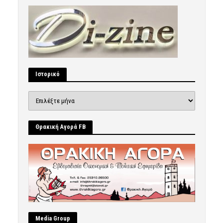
Ιστορικό
Ιστορικό
Θρακική Αγορά FB
Μedia Group