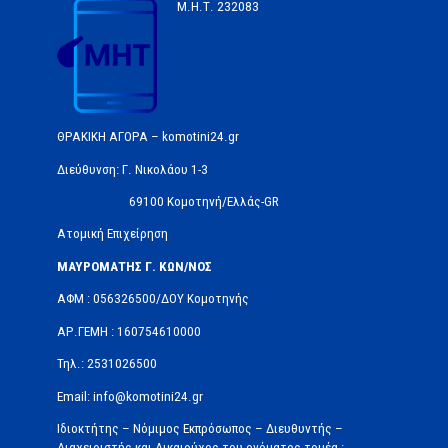
Μ.Η.Τ.
232083
ΘΡΑΚΙΚΗ ΑΓΟΡΑ – komotini24.gr
Διεύθυνση: Γ. Νικολάου 1-3
69100 Κομοτηνή/Ελλάς-GR
Ατομική Επιχείρηση
ΜΑΥΡΟΜΑΤΗΣ Γ. ΚΩΝ/ΝΟΣ
ΑΦΜ : 056326500/ΔOΥ Κομοτηνής
ΑΡ.ΓΕΜΗ : 160754610000
Τηλ.: 2531026500
Email: info@komotini24.gr
Ιδιοκτήτης – Νόμιμος Εκπρόσωπος – Διευθυντής –
Διαχειριστής και Δικαιούχος του ονόματος τομέα :