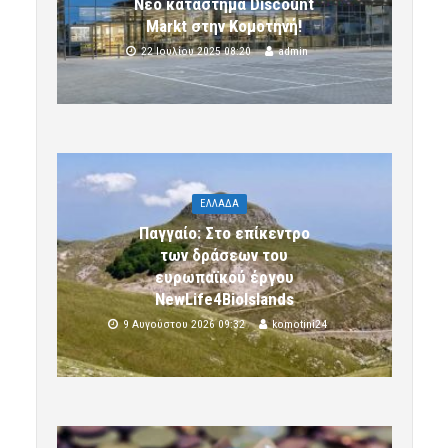
Νέο κατάστημα Discount
Markt στην Κομοτηνή!
22 Ιουλίου 2025 08:20
admin
ΕΛΛΑΔΑ
Παγγαίο: Στο επίκεντρο
των δράσεων του
ευρωπαϊκού έργου
NewLife4BioIslands
9 Αυγούστου 2026 09:32
komotini24