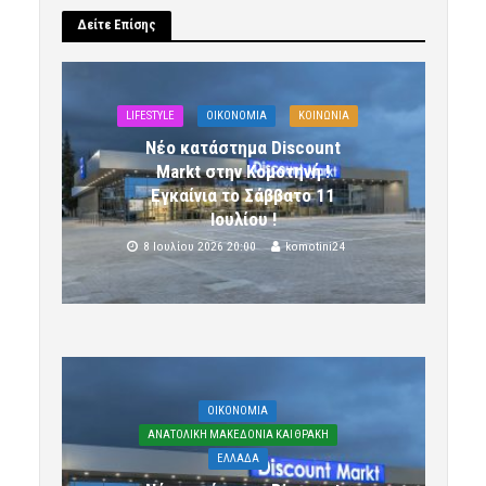
Δείτε Επίσης
LIFESTYLE
OIKONOMIA
ΚΟΙΝΩΝΙΑ
Νέο κατάστημα Discount
Markt στην Κομοτηνή !
Εγκαίνια το Σάββατο 11
Ιουλίου !
8 Ιουλίου 2026 20:00
komotini24
OIKONOMIA
ΑΝΑΤΟΛΙΚΗ ΜΑΚΕΔΟΝΙΑ ΚΑΙ ΘΡΑΚΗ
ΕΛΛΑΔΑ