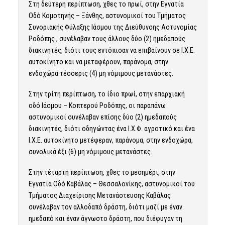
Στη δεύτερη περίπτωση, χθες το πρωί, στην Εγνατία
Οδό Κομοτηνής – Ξάνθης, αστυνομικοί του Τμήματος
Συνοριακής Φύλαξης Ιάσμου της Διεύθυνσης Αστυνομίας
Ροδόπης , συνέλαβαν τους άλλους δύο (2) ημεδαπούς
διακινητές, διότι τους εντόπισαν να επιβαίνουν σε Ι.Χ.Ε.
αυτοκίνητο και να μεταφέρουν, παράνομα, στην
ενδοχώρα τέσσερις (4) μη νόμιμους μετανάστες.
Στην τρίτη περίπτωση, το ίδιο πρωί, στην επαρχιακή
οδό Ιάσμου – Κοπτερού Ροδόπης, οι παραπάνω
αστυνομικοί συνέλαβαν επίσης δύο (2) ημεδαπούς
διακινητές, διότι οδηγώντας ένα Ι.Χ.Φ. αγροτικό και ένα
Ι.Χ.Ε. αυτοκίνητο μετέφεραν, παράνομα, στην ενδοχώρα,
συνολικά έξι (6) μη νόμιμους μετανάστες.
Στην τέταρτη περίπτωση, χθες το μεσημέρι, στην
Εγνατία Οδό Καβάλας – Θεσσαλονίκης, αστυνομικοί του
Τμήματος Διαχείρισης Μετανάστευσης Καβάλας
συνέλαβαν τον αλλοδαπό δράστη, διότι μαζί με έναν
ημεδαπό και έναν άγνωστο δράστη, που διέφυγαν τη