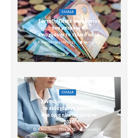
ΕΛΛΑΔΑ
Σύνταξη: Πέντε παράγοντες
που μπορούν να
ενισχύσουν το τελικό ποσό
9 Αυγούστου 2026 09:32
komotini24
ΕΛΛΑΔΑ
Συνταξιοδότηση: Ανοιχτό
το ενδεχόμενο αλλαγών
στα όρια ηλικίας μετά το
2030
9 Αυγούστου 2026 09:32
komotini24