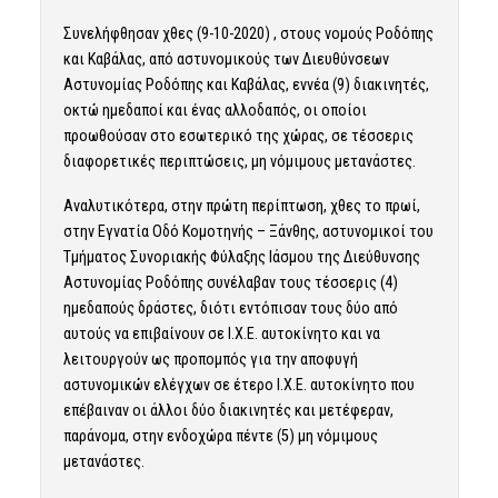
Συνελήφθησαν χθες (9-10-2020) , στους νομούς Ροδόπης
και Καβάλας, από αστυνομικούς των Διευθύνσεων
Αστυνομίας Ροδόπης και Καβάλας, εννέα (9) διακινητές,
οκτώ ημεδαποί και ένας αλλοδαπός, οι οποίοι
προωθούσαν στο εσωτερικό της χώρας, σε τέσσερις
διαφορετικές περιπτώσεις, μη νόμιμους μετανάστες.
Αναλυτικότερα, στην πρώτη περίπτωση, χθες το πρωί,
στην Εγνατία Οδό Κομοτηνής – Ξάνθης, αστυνομικοί του
Τμήματος Συνοριακής Φύλαξης Ιάσμου της Διεύθυνσης
Αστυνομίας Ροδόπης συνέλαβαν τους τέσσερις (4)
ημεδαπούς δράστες, διότι εντόπισαν τους δύο από
αυτούς να επιβαίνουν σε Ι.Χ.Ε. αυτοκίνητο και να
λειτουργούν ως προπομπός για την αποφυγή
αστυνομικών ελέγχων σε έτερο Ι.Χ.Ε. αυτοκίνητο που
επέβαιναν οι άλλοι δύο διακινητές και μετέφεραν,
παράνομα, στην ενδοχώρα πέντε (5) μη νόμιμους
μετανάστες.