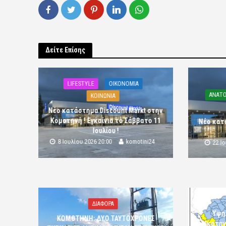
Δείτε Επίσης
LIFESTYLE
OIKONOMIA
ΑΝΑΤΟ
ΚΟΙΝΩΝΙΑ
Νέο κατάστημα Discount Markt στην
Κομοτηνή ! Εγκαίνια το Σάββατο 11
Νέο κατ
Ιουλίου !
8 Ιουλίου 2026 20:00
komotini24
22 Ι
ΔΙΑΦΟΡΑ
Υψη
ΚΟΜΟΤΗΝΗ: ΔΥΟ ΤΑΥΤΟΧΡΟΝΕΣ
(κατηγ