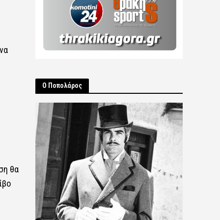
να
Ο Ποπολάρος
ση θα
ίβο