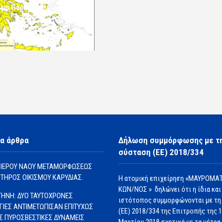
 για Παρασκευή 7 Αυγούστου
2026»
7 Αυγούστου 2026 10:24
komotini24
α άρθρα
Δήλωση συμμόρφωσης με τ
σύσταση (ΕΕ) 2018/334
 ΙΕΡΟΥ ΝΑΟΥ ΜΕΤΑΜΟΡΦΩΣΕΩΣ
ΩΤΗΡΟΣ ΟΙΚΙΣΜΟΥ ΚΑΡΥΔΙΑΣ.
Η ατομική επιχείρηση «ΜΑΥΡΟΜΑΤ
ΚΩΝ/ΝΟΣ » δηλώνει ότι η ίδια και
ΗΝΗ: ΔΥΟ ΤΑΥΤΟΧΡΟΝΕΣ
ιστότοπος συμμορφώνονται με τη
ΓΙΕΣ ΑΝΤΙΜΕΤΩΠΙΣΑΝ ΕΠΙΤΥΧΩΣ
(ΕΕ) 2018/334 της Επιτροπής της 
ΙΣ ΠΥΡΟΣΒΕΣΤΙΚΕΣ ΔΥΝΑΜΕΙΣ
Μαρτίου 2018 σχετικά με τα μέτρα 