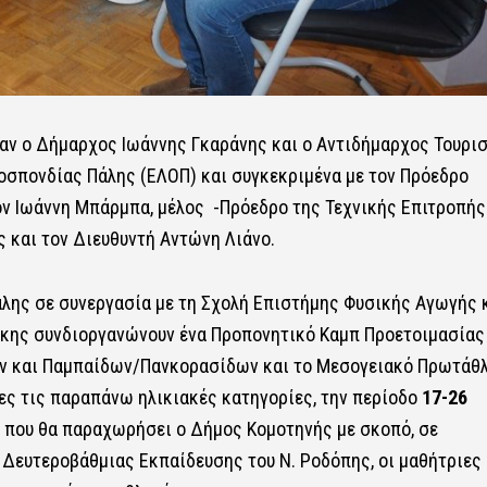
αν ο Δήμαρχος Ιωάννης Γκαράνης και ο Αντιδήμαρχος Τουρι
οσπονδίας Πάλης (ΕΛΟΠ) και συγκεκριμένα με τον Πρόεδρο
ον Ιωάννη Μπάρμπα, μέλος -Πρόεδρο της Τεχνικής Επιτροπής
 και τον Διευθυντή Αντώνη Λιάνο.
λης σε συνεργασία με τη Σχολή Επιστήμης Φυσικής Αγωγής 
άκης συνδιοργανώνουν ένα Προπονητικό Καμπ Προετοιμασίας
ν και Παμπαίδων/Πανκορασίδων και το Μεσογειακό Πρωτάθ
ς τις παραπάνω ηλικιακές κατηγορίες, την περίοδο
17-26
ο που θα παραχωρήσει ο Δήμος Κομοτηνής με σκοπό, σε
Δευτεροβάθμιας Εκπαίδευσης του Ν. Ροδόπης, οι μαθήτριες 