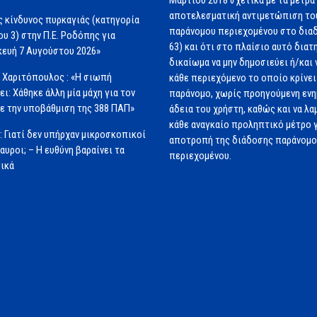
αποτελεσματική αντιμετώπιση το
 κίνδυνος πυρκαγιάς (κατηγορία
παράνομου περιεχομένου στο διαδ
ου 3) στην Π.Ε. Ροδόπης για
63) και ότι στο πλαίσιο αυτό διατ
ευή 7 Αυγούστου 2026»
δικαίωμα να μην δημοσιεύει ή/και 
 Χαριτόπουλος : «Η σιωπή
κάθε περιεχόμενο το οποίο κρίνει 
ει: Χάθηκε άλλη μία μάχη για τον
παράνομο, χωρίς προηγούμενη εν
ε την υποβάθμιση της 388 ΠΑΠ»
άδεια του χρήστη, καθώς και να λα
κάθε αναγκαίο προληπτικό μέτρο γ
: Γιατί δεν υπήρχαν μικροσκοπικοί
αποτροπή της διάδοσης παράνομ
αυροι; – Η ευθύνη βαραίνει τα
περιεχομένου.
ικά