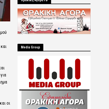
Θρακική Αγορά FB
σμού
 και
Μedia Group
και
 για
λημα
και οι