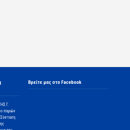
η
Βρείτε μας στο Facebook
ΗΣ Γ.
 ο παρών
 Σύσταση
1ης
για την