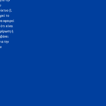
υ
ίκτυο (L
ηρεί το
να αφαιρεί
ότι είναι
ημέρωση ή
μβάνει
ια την
ου