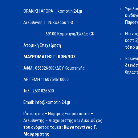
Υψηλός
ΘΡΑΚΙΚΗ ΑΓΟΡΑ – komotini24.gr
κινδύν
Παρασκ
Διεύθυνση: Γ. Νικολάου 1-3
Ντίνος
69100 Κομοτηνή/Ελλάς-GR
κοστίζ
Ατομική Επιχείρηση
τόπο μ
ΜΑΥΡΟΜΑΤΗΣ Γ. ΚΩΝ/ΝΟΣ
Έρευνα
δεινόσ
ΑΦΜ : 056326500/ΔOΥ Κομοτηνής
θηλαστ
ΑΡ.ΓΕΜΗ : 160754610000
Τηλ.: 2531026500
Email: info@komotini24.gr
Ιδιοκτήτης – Νόμιμος Εκπρόσωπος –
Διευθυντής – Διαχειριστής και Δικαιούχος
του ονόματος τομέα :
Κωνσταντίνος Γ.
Μαυρομάτης