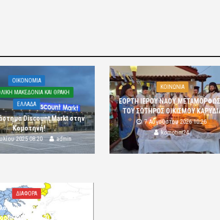
OIKONOMIA
ΚΟΙΝΩΝΙΑ
ΛΙΚΗ ΜΑΚΕΔΟΝΙΑ ΚΑΙ ΘΡΑΚΗ
ΕΟΡΤΗ ΙΕΡΟΥ ΝΑΟΥ ΜΕΤΑΜΟΡΦΩ
ΕΛΛΑΔΑ
ΤΟΥ ΣΩΤΗΡΟΣ ΟΙΚΙΣΜΟΥ ΚΑΡΥΔΙ
άστημα Discount Markt στην
7 Αυγούστου 2026 10:26
Κομοτηνή!
komotini24
ουλίου 2025 08:20
admin
ΔΙΑΦΟΡΑ
λός κίνδυνος πυρκαγιάς
ορία κινδύνου 3) στην Π.Ε.