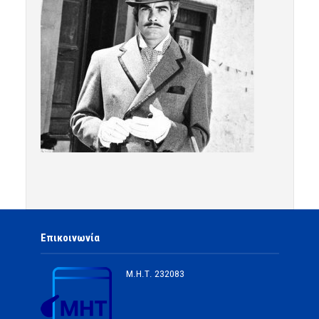
Επικοινωνία
Μ.Η.Τ.
232083