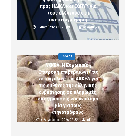
προς ΗΔΙΚΑ και ΕΟΠΥΥ για
τους ελέγχους στη
συνταγογράφηση
6 Αυγούστου 2026 09:32
komotini24
ΕΛΛΑΔΑ
ΑΚΚΕΛ: Η Ευρωπαϊκή
Επιτροπή επιβεβαιώνει τις
καταγγελίες του ΑΚΚΕΛ για
τις ευθύνες της ελληνικής
κυβέρνησης σε πληρωμές,
αποζημιώσεις και ανωτέρα
βία για τους
κτηνοτρόφους.
6 Αυγούστου 2026 09:32
admin