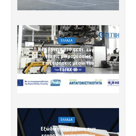
ΕΛΛΑΔΑ
Νέα δάνεια 330 εκατ. ευρώ
για τις μικρομεσαίες
επιχειρήσεις μέσω του
ΤΕΠΙΧ ΙΙΙ
6 Αυγούστου 2026 09:32
komotini24
ΕΛΛΑΔΑ
Εξώδικη παρέμβαση των
εργαστηριακών γιατρών