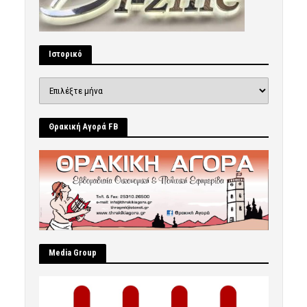
Ιστορικό
Ιστορικό
Θρακική Αγορά FB
Μedia Group