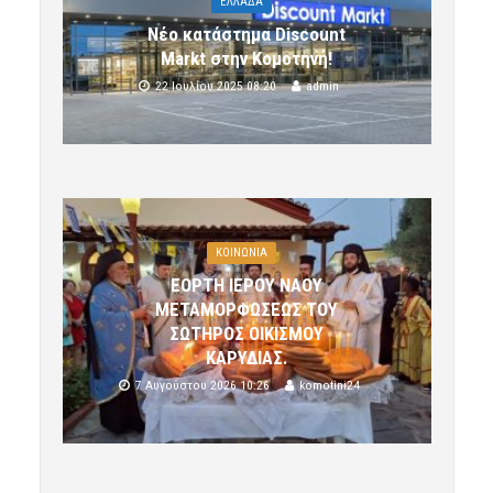
ΕΛΛΑΔΑ
Νέο κατάστημα Discount
Markt στην Κομοτηνή!
22 Ιουλίου 2025 08:20
admin
ΚΟΙΝΩΝΙΑ
ΕΟΡΤΗ ΙΕΡΟΥ ΝΑΟΥ
ΜΕΤΑΜΟΡΦΩΣΕΩΣ ΤΟΥ
ΣΩΤΗΡΟΣ ΟΙΚΙΣΜΟΥ
ΚΑΡΥΔΙΑΣ.
7 Αυγούστου 2026 10:26
komotini24