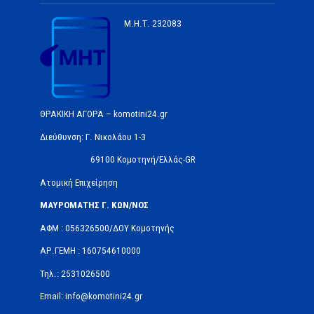
Μ.Η.Τ.
232083
ΘΡΑΚΙΚΗ ΑΓΟΡΑ – komotini24.gr
Διεύθυνση: Γ. Νικολάου 1-3
69100 Κομοτηνή/Ελλάς-GR
Ατομική Επιχείρηση
ΜΑΥΡΟΜΑΤΗΣ Γ. ΚΩΝ/ΝΟΣ
ΑΦΜ : 056326500/ΔOΥ Κομοτηνής
ΑΡ.ΓΕΜΗ : 160754610000
Τηλ.: 2531026500
Email: info@komotini24.gr