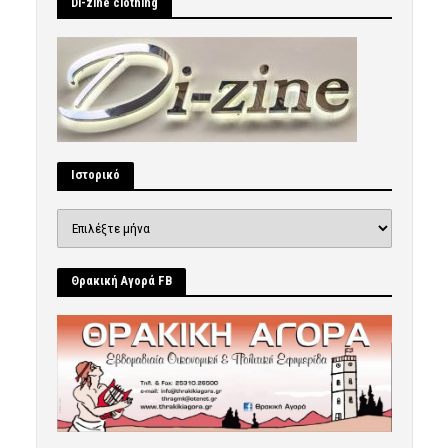
Di-zine clothing
Ιστορικό
Ιστορικό
Θρακική Αγορά FB