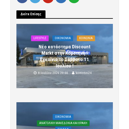
Δείτε Επίσης
LIFESTYLE
OIKONOMIA
ΚΟΙΝΩΝΙΑ
Νέο κατάστημα Discount
Markt στην Κομοτηνή !
Εγκαίνια το Σάββατο 11
Ιουλίου !
8 Ιουλίου 2026 20:00
komotini24
OIKONOMIA
ΑΝΑΤΟΛΙΚΗ ΜΑΚΕΔΟΝΙΑ ΚΑΙ ΘΡΑΚΗ