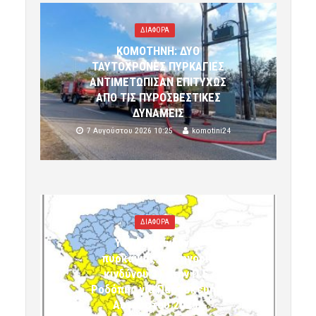
ΔΙΑΦΟΡΑ
ΚΟΜΟΤΗΝΗ: ΔΥΟ
ΤΑΥΤΟΧΡΟΝΕΣ ΠΥΡΚΑΓΙΕΣ
ΑΝΤΙΜΕΤΩΠΙΣΑΝ ΕΠΙΤΥΧΩΣ
ΑΠΟ ΤΙΣ ΠΥΡΟΣΒΕΣΤΙΚΕΣ
ΔΥΝΑΜΕΙΣ
7 Αυγούστου 2026 10:25
komotini24
ΔΙΑΦΟΡΑ
Υψηλός κίνδυνος
πυρκαγιάς (κατηγορία
κινδύνου 3) στην Π.Ε.
Ροδόπης για Παρασκευή 7
Αυγούστου 2026»