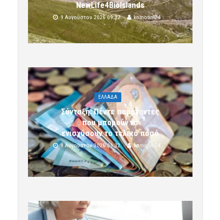
NewLife4BioIslands
9 Αυγούστου 2026 09:32
komotini24
ΕΛΛΑΔΑ
Σύνταξη: Πέντε παράγοντες
που μπορούν να
ενισχύσουν το τελικό ποσό
9 Αυγούστου 2026 09:32
komotini24