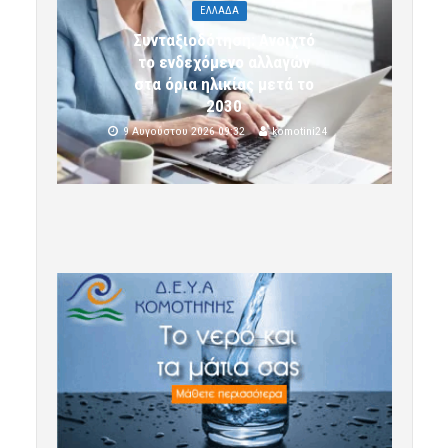
ΕΛΛΑΔΑ
Συνταξιοδότηση: Ανοιχτό
το ενδεχόμενο αλλαγών
στα όρια ηλικίας μετά το
2030
9 Αυγούστου 2026 09:32
komotini24