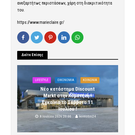
ανεξαρτήτως περιστάσεων, χάρη στη διακριτικότητα
του.
https://www.marieclaire.gr/
Δείτε Επίσης
LIFESTYLE
OIKONOMIA
ΚΟΙΝΩΝΙΑ
Νέο κατάστημα Discount
Markt στην Κομοτηνή !
Εγκαίνια το Σάββατο 11
Ιουλίου !
8 Ιουλίου 2026 20:00
komotini24