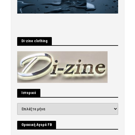
Di-zine clothing
Ιστορικό
Ιστορικό
Θρακική Αγορά FB