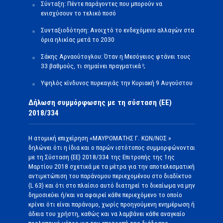
Σύνταξη: Πέντε παράγοντες που μπορούν να
ενισχύσουν το τελικό ποσό
Συνταξιοδότηση: Ανοιχτό το ενδεχόμενο αλλαγών στα
όρια ηλικίας μετά το 2030
Σάκης Αρναούτογλου: Όταν η Μεσόγειος φτάνει τους
33 βαθμούς, τι σημαίνει πραγματικά !;
Υψηλός κίνδυνος πυρκαγιάς την Κυριακή 9 Αυγούστου
Δήλωση συμμόρφωσης με τη σύσταση (ΕΕ)
2018/334
Η ατομική επιχείρηση «ΜΑΥΡΟΜΑΤΗΣ Γ. ΚΩΝ/ΝΟΣ »
δηλώνει ότι η ίδια και ο παρών ιστότοπος συμμορφώνονται
με τη Σύσταση (ΕΕ) 2018/334 της Επιτροπής της 1ης
Μαρτίου 2018 σχετικά με τα μέτρα για την αποτελεσματική
αντιμετώπιση του παράνομου περιεχομένου στο διαδίκτυο
(L 63) και ότι στο πλαίσιο αυτό διατηρεί το δικαίωμα να μην
δημοσιεύει ή/και να αφαιρεί κάθε περιεχόμενο το οποίο
κρίνει ότι είναι παράνομο, χωρίς προηγούμενη ενημέρωση ή
άδεια του χρήστη, καθώς και να λαμβάνει κάθε αναγκαίο