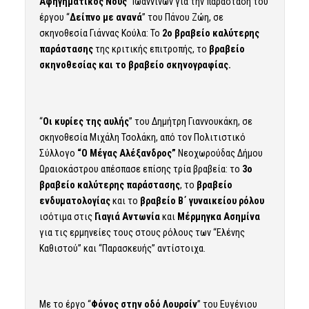
Αφηγηματικός Νους
” Ιωαννίνων για την παράσταση του
έργου “
Δείπνο με ανανά
” του Πάνου Ζώη, σε
σκηνοθεσία Γιάννας Κούλα: Το
2ο βραβείο καλύτερης
παράστασης
της κριτικής επιτροπής, το
βραβείο
σκηνοθεσίας και το βραβείο σκηνογραφίας.
“
Οι κυρίες της αυλής
” του Δημήτρη Γιαννουκάκη, σε
σκηνοθεσία Μιχάλη Τσολάκη, από τον Πολιτιστικό
Σύλλογο
“Ο Μέγας Αλέξανδρος”
Νεοχωρούδας Δήμου
Ωραιοκάστρου απέσπασε επίσης τρία βραβεία: το
3ο
βραβείο καλύτερης παράστασης
, το
βραβείο
ενδυματολογίας
και το
βραβείο Β΄ γυναικείου ρόλου
ισότιμα στις
Γιαγιά Αντωνία
και
Μέρμηγκα Ασημίνα
για τις ερμηνείες τους στους ρόλους των “Ελένης
Καθιστού” και “Παρασκευής” αντίστοιχα.
Με το έργο “
Φόνος στην οδό Λουρσίν
” του Ευγένιου