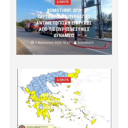
ΔΙΑΦΟΡΑ
ΚΟΜΟΤΗΝΗ: ΔΥΟ
ΤΑΥΤΟΧΡΟΝΕΣ ΠΥΡΚΑΓΙΕΣ
ΑΝΤΙΜΕΤΩΠΙΣΑΝ ΕΠΙΤΥΧΩΣ
ΑΠΟ ΤΙΣ ΠΥΡΟΣΒΕΣΤΙΚΕΣ
ΔΥΝΑΜΕΙΣ
7 Αυγούστου 2026 10:25
komotini24
ΔΙΑΦΟΡΑ
Υψηλός κίνδυνος
πυρκαγιάς (κατηγορία
κινδύνου 3) στην Π.Ε.
Ροδόπης για Παρασκευή 7
Αυγούστου 2026»
7 Αυγούστου 2026 10:24
komotini24