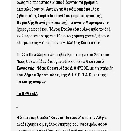
όλες τις παραστάσεις αποδίδοντας τα βραβεία,
αποτελούσαν οι:
Αντώνης Θεοδωρακόπουλος
(ηθοποιός),
Σοφία Ιορδανίδου
(δημοσιογράφος),
Περικλής Λιανός
(ηθοποιός),
Ιωάννης Μαργαρώνης
(χορογράφος) και
Πάνος Σταθακόπουλος
(ηθοποιός),
ενώ παρουσιαστής για 19η συνεχόμενη χρονιά, ήταν ο
εξαιρετικός – όπως πάντα –
Αλέξης Κωστάλας
.
Το 22ο Πανελλήνιο Φεστιβάλ Ερασιτεχνικού Θεάτρου
Νέας Ορεστιάδας διοργανώθηκε από το
Θεατρικό
Εργαστήρι Νέας Ορεστιάδας ΔΙΟΝΥΣΟΣ
, με τη στήριξη
του
Δήμου Ορεστιάδας,
της
ΔΗ.Κ.Ε.Π.Α.Ο.
και της
τοπικής αγοράς.
Τα ΒΡΑΒΕΙΑ
Η Θεατρική Ομάδα
“Κουμπί Πανικού”
από την Αθήνα
αναδείχθηκε ο μεγάλος νικητής του Φεστιβάλ, αφού
κατάφερε να κερδίσει την αποδοχή και της κριτικής