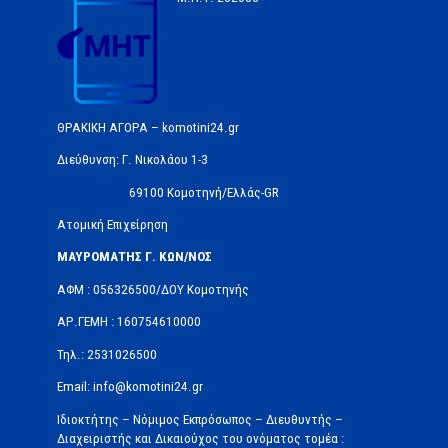
ΘΡΑΚΙΚΗ ΑΓΟΡΑ – komotini24.gr
Διεύθυνση: Γ. Νικολάου 1-3
69100 Κομοτηνή/Ελλάς-GR
Ατομική Επιχείρηση
ΜΑΥΡΟΜΑΤΗΣ Γ. ΚΩΝ/ΝΟΣ
ΑΦΜ : 056326500/ΔOΥ Κομοτηνής
ΑΡ.ΓΕΜΗ : 160754610000
Τηλ.: 2531026500
Email: info@komotini24.gr
Ιδιοκτήτης – Νόμιμος Εκπρόσωπος – Διευθυντής –
Διαχειριστής και Δικαιούχος του ονόματος τομέα :