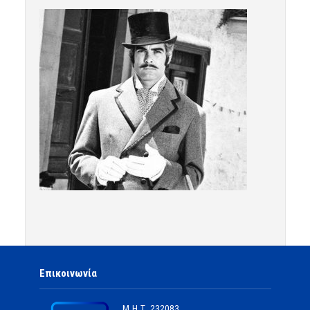
Επικοινωνία
Μ.Η.Τ.
232083