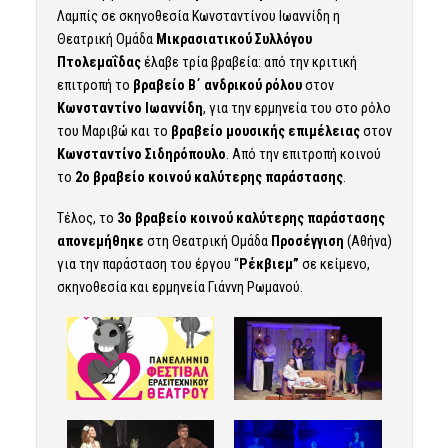
Λαμπίς σε σκηνοθεσία Κωνσταντίνου Ιωαννίδη η
Θεατρική Ομάδα
Μικρασιατικού Συλλόγου
Πτολεμαΐδας
έλαβε τρία βραβεία: από την κριτική
επιτροπή το
βραβείο Β΄ ανδρικού ρόλου
στον
Κωνσταντίνο Ιωαννίδη
, για την ερμηνεία του στο ρόλο
του Μαριβώ και το
βραβείο μουσικής επιμέλειας
στον
Κωνσταντίνο Σιδηρόπουλο
. Από την επιτροπή κοινού
το
2ο βραβείο κοινού καλύτερης παράστασης
.
Τέλος, το
3ο βραβείο κοινού καλύτερης παράστασης
απονεμήθηκε
στη Θεατρική Ομάδα
Προσέγγιση
(Αθήνα)
για την παράσταση του έργου “
Ρέκβιεμ”
σε κείμενο,
σκηνοθεσία και ερμηνεία Γιάννη Ρωμανού.