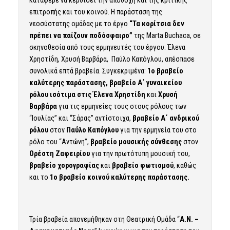
επιτροπής και του κοινού. Η παράσταση της
νεοσύστατης ομάδας με το έργο
“Τα κορίτσια δεν
πρέπει να παίζουν ποδόσφαιρο”
της Marta Buchaca, σε
σκηνοθεσία από τους ερμηνευτές του έργου: Έλενα
Χρηστίδη, Χρυσή Βαρβάρα, Παύλο Καπόγλου, απέσπασε
συνολικά επτά βραβεία. Συγκεκριμένα:
1ο βραβείο
καλύτερης παράστασης, βραβείο Α΄ γυναικείου
ρόλου ισότιμα στ
ις Έλενα Χρηστίδη
και
Χρυσή
Βαρβάρα
για τις ερμηνείες τους στους ρόλους των
“Ιουλίας” και “Σάρας” αντίστοιχα,
βραβείο Α΄ ανδρικού
ρόλου
στον
Παύλο Καπόγλου
για την ερμηνεία του στο
ρόλο του “Αντώνη”,
βραβείο μουσικής σύνθεσης
στον
Ορέστη Ζαφειρίου
για την πρωτότυπη μουσική του,
βραβείο χορογραφίας
και
βραβείο φωτισμού
, καθώς
και το
1ο βραβείο κοινού καλύτερης παράστασης.
Τρία βραβεία απονεμήθηκαν στη Θεατρική Ομάδα “
Α.Ν. –