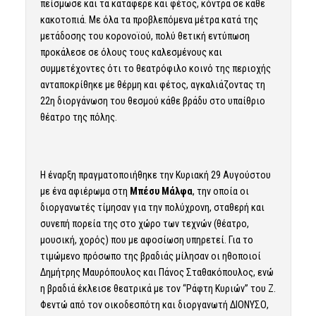
πείσμωσε και τα κατάφερε και φέτος, κόντρα σε κάθε
κακοτοπιά. Με όλα τα προβλεπόμενα μέτρα κατά της
μετάδοσης του κορονοϊού, πολύ θετική εντύπωση
προκάλεσε σε όλους τους καλεσμένους και
συμμετέχοντες ότι το θεατρόφιλο κοινό της περιοχής
ανταποκρίθηκε με θέρμη και φέτος, αγκαλιάζοντας τη
22η διοργάνωση του θεσμού κάθε βράδυ στο υπαίθριο
θέατρο της πόλης.
Η έναρξη πραγματοποιήθηκε την Κυριακή 29 Αυγούστου
με ένα αφιέρωμα στη
Μπέσυ Μάλφα
, την οποία οι
διοργανωτές τίμησαν για την πολύχρονη, σταθερή και
συνεπή πορεία της στο χώρο των τεχνών (θέατρο,
μουσική, χορός) που με αφοσίωση υπηρετεί. Για το
τιμώμενο πρόσωπο της βραδιάς μίλησαν οι ηθοποιοί
Δημήτρης Μαυρόπουλος και Πάνος Σταθακόπουλος, ενώ
η βραδιά έκλεισε θεατρικά με τον “Ράφτη Κυριών” του Ζ.
Φεντώ από τον οικοδεσπότη και διοργανωτή ΔΙΟΝΥΣΟ,