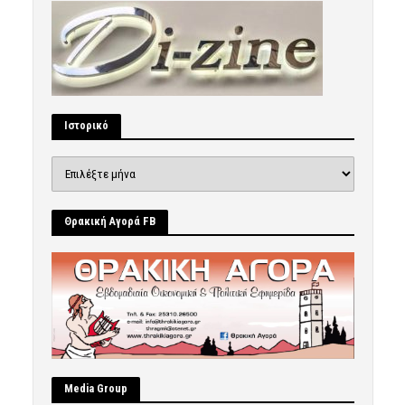
Ιστορικό
Ιστορικό
Θρακική Αγορά FB
Μedia Group