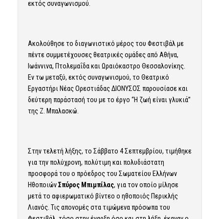
εκτός συναγωνισμού.
Ακολούθησε το διαγωνιστικό μέρος του Φεστιβάλ με
πέντε συμμετέχουσες θεατρικές ομάδες από Αθήνα,
Ιωάννινα, Πτολεμαΐδα και Ωραιόκαστρο Θεσσαλονίκης.
Εν τω μεταξύ, εκτός συναγωνισμού, το Θεατρικό
Εργαστήρι Νέας Ορεστιάδας ΔΙΟΝΥΣΟΣ παρουσίασε και
δεύτερη παράστασή του με το έργο “Η ζωή είναι γλυκιά”
της Ζ. Μπαλασκώ.
Στην τελετή λήξης, το Σάββατο 4 Σεπτεμβρίου, τιμήθηκε
για την πολύχρονη, πολύτιμη και πολυδιάστατη
προσφορά του ο πρόεδρος του Σωματείου Ελλήνων
Ηθοποιών
Σπύρος Μπιμπίλας
, για τον οποίο μίλησε
μετά το αφιερωματικό βίντεο ο ηθοποιός Περικλής
Λιανός. Τις απονομές στα τιμώμενα πρόσωπα του
Φεστιβάλ, τόσο στην έναρξη όσο και στη λήξη, έκαναν ο