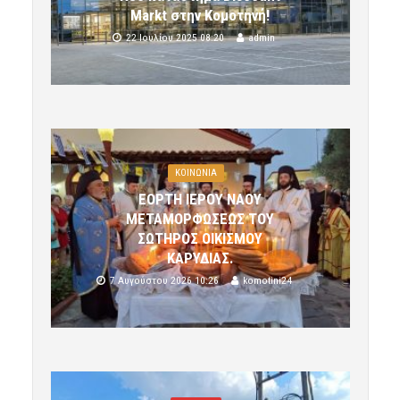
Markt στην Κομοτηνή!
22 Ιουλίου 2025 08:20
admin
ΚΟΙΝΩΝΙΑ
ΕΟΡΤΗ ΙΕΡΟΥ ΝΑΟΥ
ΜΕΤΑΜΟΡΦΩΣΕΩΣ ΤΟΥ
ΣΩΤΗΡΟΣ ΟΙΚΙΣΜΟΥ
ΚΑΡΥΔΙΑΣ.
7 Αυγούστου 2026 10:26
komotini24