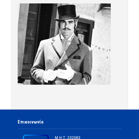
Επικοινωνία
Μ.Η.Τ.
232083