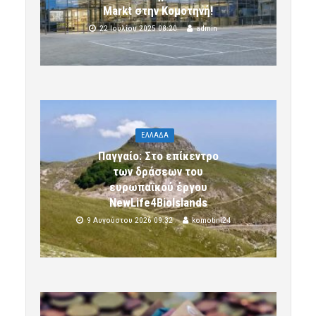
Markt στην Κομοτηνή!
22 Ιουλίου 2025 08:20
admin
ΕΛΛΑΔΑ
Παγγαίο: Στο επίκεντρο
των δράσεων του
ευρωπαϊκού έργου
NewLife4BioIslands
9 Αυγούστου 2026 09:32
komotini24