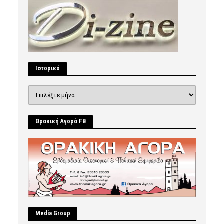
Ιστορικό
Ιστορικό
Θρακική Αγορά FB
Μedia Group