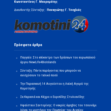
Κωνσταντίνος Γ. Μαυρομάτης
Διευθυντής Σύνταξης :
Παναγιώτης Γ. Τσοχλιάς
Πρόσφατα άρθρα
Παγγαίο: Στο επίκεντρο των δράσεων του ευρωπαϊκού
έργου NewLife4BioIslands
Σύνταξη: Πέντε παράγοντες που μπορούν να
ενισχύσουν το τελικό ποσό
Την Παρασκευή 14 Αυγούστου η Λαϊκή Αγορά της
Κομοτηνής
Σε Κερασιά και Κέχρο ο Ευριπίδης Στυλιανίδης
Ηφαίστειο Σαντορίνης: Ο νεκρός έφηβος του τσουνάμι
λύνει το μυστήριο της Πομπηίας του Αιγαίου