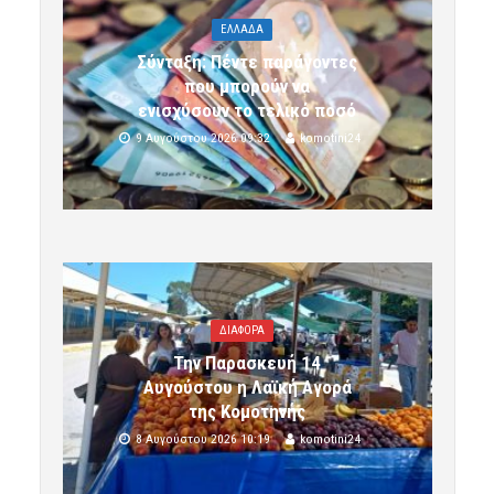
ΕΛΛΑΔΑ
Σύνταξη: Πέντε παράγοντες
που μπορούν να
ενισχύσουν το τελικό ποσό
9 Αυγούστου 2026 09:32
komotini24
ΔΙΑΦΟΡΑ
Την Παρασκευή 14
Αυγούστου η Λαϊκή Αγορά
της Κομοτηνής
8 Αυγούστου 2026 10:19
komotini24