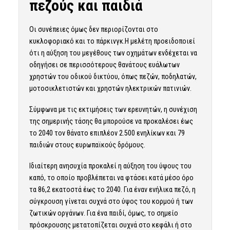
πεζούς και παιδιά
Οι συνέπειες όμως δεν περιορίζονται στο
κυκλοφοριακό και το πάρκινγκ.Η μελέτη προειδοποιεί
ότι η αύξηση του μεγέθους των οχημάτων ενδέχεται να
οδηγήσει σε περισσότερους θανάτους ευάλωτων
χρηστών του οδικού δικτύου, όπως πεζών, ποδηλατών,
μοτοσικλετιστών και χρηστών ηλεκτρικών πατινιών.
Σύμφωνα με τις εκτιμήσεις των ερευνητών, η συνέχιση
της σημερινής τάσης θα μπορούσε να προκαλέσει έως
το 2040 τον θάνατο επιπλέον 2.500 ενηλίκων και 79
παιδιών στους ευρωπαϊκούς δρόμους.
Ιδιαίτερη ανησυχία προκαλεί η αύξηση του ύψους του
καπό, το οποίο προβλέπεται να φτάσει κατά μέσο όρο
τα 86,2 εκατοστά έως το 2040. Για έναν ενήλικα πεζό, η
σύγκρουση γίνεται συχνά στο ύψος του κορμού ή των
ζωτικών οργάνων. Για ένα παιδί, όμως, το σημείο
πρόσκρουσης μετατοπίζεται συχνά στο κεφάλι ή στο