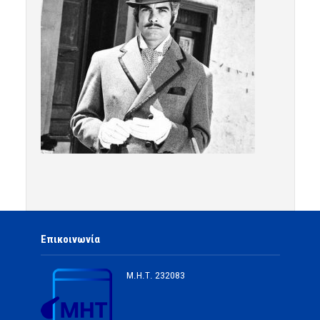
Επικοινωνία
Μ.Η.Τ.
232083