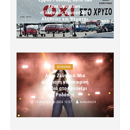
Χρυσωρυχείων :
«Ελληνικός Χρυσός ΑΕ”:
Αλήθειες και Ψέματα»
10 Αυγούστου 2026 12:59
komotini24
ΚΟΙΝΩΝΙΑ
Λένα Ζευγαρά: Μια
αξέχαστη καλοκαιρινή
βραδιά στο Κρυονέρι
Ροδόπης
10 Αυγούστου 2026 12:57
komotini24