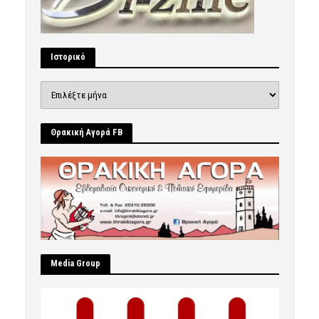
Ιστορικό
Ιστορικό
Θρακική Αγορά FB
Μedia Group