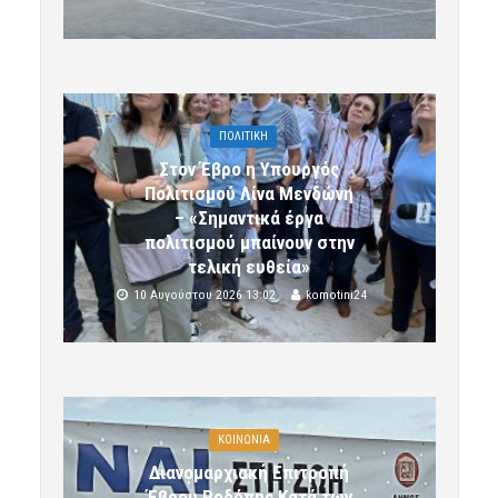
ΠΟΛΙΤΙΚΗ
Στον Έβρο η Υπουργός
Πολιτισμού Λίνα Μενδώνη
– «Σημαντικά έργα
πολιτισμού μπαίνουν στην
τελική ευθεία»
10 Αυγούστου 2026 13:02
komotini24
ΚΟΙΝΩΝΙΑ
Διανομαρχιακή Επιτροπή
Έβρου Ροδόπης Κατά των