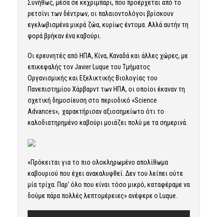
Συνήθως, μέσα σε κεχριμπάρι, που προέρχεται από το
ρετσίνι των δέντρων, οι παλαιοντολόγοι βρίσκουν
εγκλωβισμένα μικρά ζώα, κυρίως έντομα. Αλλά αυτήν τη
φορά βρήκαν ένα καβούρι.
Οι ερευνητές από
ΗΠΑ,
Κίνα,
Καναδά και άλλες χώρες, με
επικεφαλής τον Javier Luque του Τμήματος
Οργανισμικής και Εξελικτικής Βιολογίας του
Πανεπιστημίου Χάρβαρντ των ΗΠΑ, οι οποίοι έκαναν τη
σχετική δημοσίευση στο περιοδικό «Science
Advances», χαρακτήρισαν αξιοσημείωτο ότι το
καλοδιατηρημένο καβούρι μοιάζει πολύ με τα σημερινά.
«Πρόκειται για το πιο ολοκληρωμένο απολίθωμα
καβουριού που έχει ανακαλυφθεί. Δεν του λείπει ούτε
μία τρίχα. Παρ’ όλο που είναι τόσο μικρό, καταφέραμε να
δούμε πάρα πολλές λεπτομέρειες» ανέφερε ο Luque.