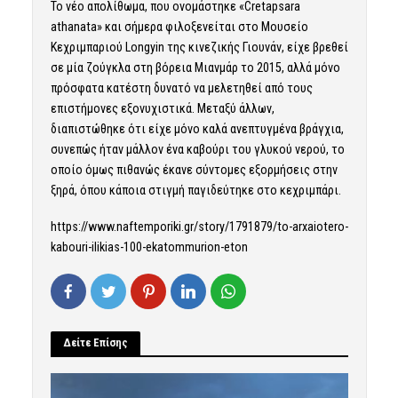
Το νέο απολίθωμα, που ονομάστηκε «Cretapsara
athanata» και σήμερα φιλοξενείται στο Μουσείο
Κεχριμπαριού Longyin της κινεζικής Γιουνάν, είχε βρεθεί
σε μία ζούγκλα στη βόρεια Μιανμάρ το 2015, αλλά μόνο
πρόσφατα κατέστη δυνατό να μελετηθεί από τους
επιστήμονες εξονυχιστικά. Μεταξύ άλλων,
διαπιστώθηκε ότι είχε μόνο καλά ανεπτυγμένα βράγχια,
συνεπώς ήταν μάλλον ένα καβούρι του γλυκού νερού, το
οποίο όμως πιθανώς έκανε σύντομες εξορμήσεις στην
ξηρά, όπου κάποια στιγμή παγιδεύτηκε στο κεχριμπάρι.
https://www.naftemporiki.gr/story/1791879/to-arxaiotero-
kabouri-ilikias-100-ekatommurion-eton
Δείτε Επίσης