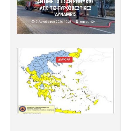
ΑΝΤΙΜΕΤΩΠΙΣΑΝ ΕΠΙΤΥΧΩΣ
ΑΠΟ ΤΙΣ ΠΥΡΟΣΒΕΣΤΙΚΕΣ
ΔΥΝΑΜΕΙΣ
7 Αυγούστου 2026 10:25
komotini24
ΔΙΑΦΟΡΑ
Υψηλός κίνδυνος
πυρκαγιάς (κατηγορία
κινδύνου 3) στην Π.Ε.
Ροδόπης για Παρασκευή 7
Αυγούστου 2026»
7 Αυγούστου 2026 10:24
komotini24