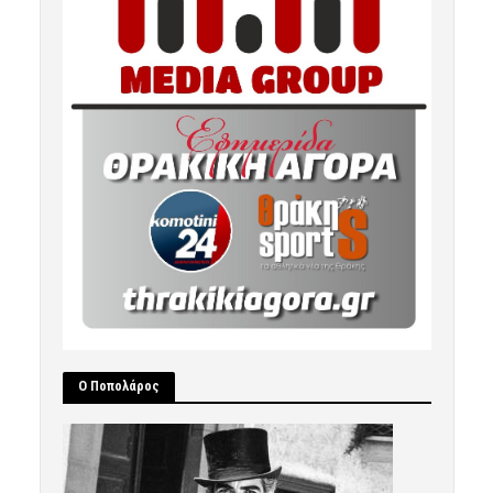
Ο Ποπολάρος