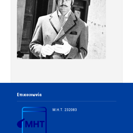
Επικοινωνία
Μ.Η.Τ.
232083