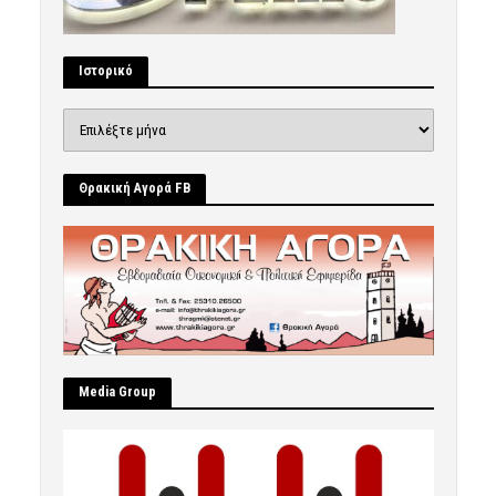
Ιστορικό
Ιστορικό
Θρακική Αγορά FB
Μedia Group