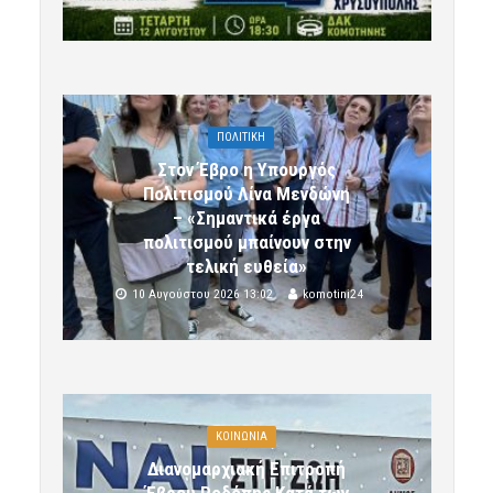
ΠΟΛΙΤΙΚΗ
Στον Έβρο η Υπουργός
Πολιτισμού Λίνα Μενδώνη
– «Σημαντικά έργα
πολιτισμού μπαίνουν στην
τελική ευθεία»
10 Αυγούστου 2026 13:02
komotini24
ΚΟΙΝΩΝΙΑ
Διανομαρχιακή Επιτροπή