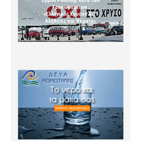
Έβρου Ροδόπης Κατά των
Χρυσωρυχείων :
«Ελληνικός Χρυσός ΑΕ”:
Αλήθειες και Ψέματα»
10 Αυγούστου 2026 12:59
komotini24