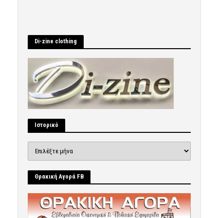
Di-zine clothing
Ιστορικό
Ιστορικό
Θρακική Αγορά FB