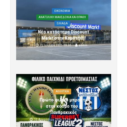
OIKONOMIA
ΑΝΑΤΟΛΙΚΗ ΜΑΚΕΔΟΝΙΑ ΚΑΙ ΘΡΑΚΗ
ΕΛΛΑΔΑ
Νέο κατάστημα Discount
Markt στην Κομοτηνή!
22 Ιουλίου 2025 08:20
admin
ΑΘΛΗΤΙΚΑ
Πρώτο φιλικό μπροστά
στον κόσμο του ο
Πανθρακικός
10 Αυγούστου 2026 13:04
komotini24