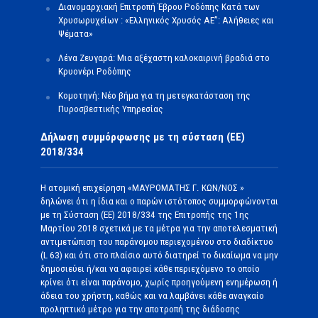
Διανομαρχιακή Επιτροπή Έβρου Ροδόπης Κατά των
Χρυσωρυχείων : «Ελληνικός Χρυσός ΑΕ”: Αλήθειες και
Ψέματα»
Λένα Ζευγαρά: Μια αξέχαστη καλοκαιρινή βραδιά στο
Κρυονέρι Ροδόπης
Κομοτηνή: Νέο βήμα για τη μετεγκατάσταση της
Πυροσβεστικής Υπηρεσίας
Δήλωση συμμόρφωσης με τη σύσταση (ΕΕ)
2018/334
Η ατομική επιχείρηση «ΜΑΥΡΟΜΑΤΗΣ Γ. ΚΩΝ/ΝΟΣ »
δηλώνει ότι η ίδια και ο παρών ιστότοπος συμμορφώνονται
με τη Σύσταση (ΕΕ) 2018/334 της Επιτροπής της 1ης
Μαρτίου 2018 σχετικά με τα μέτρα για την αποτελεσματική
αντιμετώπιση του παράνομου περιεχομένου στο διαδίκτυο
(L 63) και ότι στο πλαίσιο αυτό διατηρεί το δικαίωμα να μην
δημοσιεύει ή/και να αφαιρεί κάθε περιεχόμενο το οποίο
κρίνει ότι είναι παράνομο, χωρίς προηγούμενη ενημέρωση ή
άδεια του χρήστη, καθώς και να λαμβάνει κάθε αναγκαίο
προληπτικό μέτρο για την αποτροπή της διάδοσης