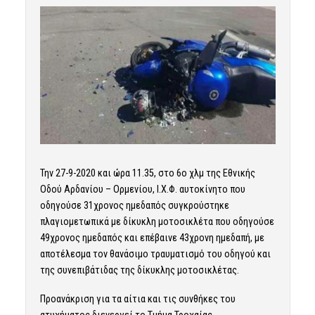
Την 27-9-2020 και ώρα 11.35, στο 6ο χλμ της Εθνικής
Οδού Αρδανίου – Ορμενίου, Ι.Χ.Φ. αυτοκίνητο που
οδηγούσε 31χρονος ημεδαπός συγκρούστηκε
πλαγιομετωπικά με δίκυκλη μοτοσικλέτα που οδηγούσε
49χρονος ημεδαπός και επέβαινε 43χρονη ημεδαπή, με
αποτέλεσμα τον θανάσιμο τραυματισμό του οδηγού και
της συνεπιβάτιδας της δίκυκλης μοτοσικλέτας.
Προανάκριση για τα αίτια και τις συνθήκες του
ατυχήματος διενεργεί το Τμήμα Τροχαίας