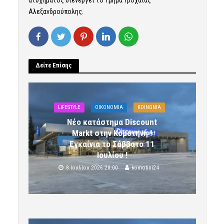
Αλεξανδρούπολης.
Δείτε Επίσης
LIFESTYLE
OIKONOMIA
ΚΟΙΝΩΝΙΑ
Νέο κατάστημα Discount
Markt στην Κομοτηνή !
Εγκαίνια το Σάββατο 11
Ιουλίου !
8 Ιουλίου 2026 20:00
komotini24