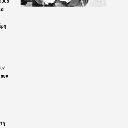
2008
ια
έρη
ουν
χουν
υτή