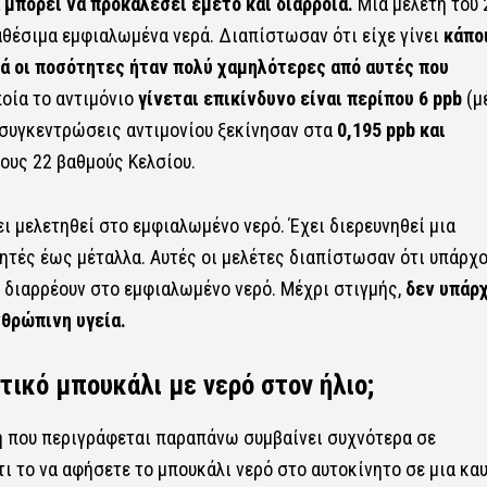
ά
μπορεί να προκαλέσει έμετο και διάρροια
.
Μια μελέτη του 
αθέσιμα εμφιαλωμένα νερά. Διαπίστωσαν ότι είχε γίνει
κάπο
λά οι ποσότητες ήταν πολύ χαμηλότερες από αυτές που
οία το αντιμόνιο
γίνεται επικίνδυνο είναι περίπου 6 ppb
(μ
ι συγκεντρώσεις αντιμονίου ξεκίνησαν στα
0,195 ppb και
ους 22 βαθμούς Κελσίου.
χει μελετηθεί στο εμφιαλωμένο νερό. Έχει διερευνηθεί μια
τές έως μέταλλα. Αυτές οι μελέτες διαπίστωσαν ότι υπάρχ
υ διαρρέουν στο εμφιαλωμένο νερό. Μέχρι στιγμής,
δεν υπάρ
νθρώπινη υγεία.
τικό μπουκάλι με νερό στον ήλιο;
ή που περιγράφεται παραπάνω συμβαίνει συχνότερα σε
ι το να αφήσετε το μπουκάλι νερό στο αυτοκίνητο σε μια κα