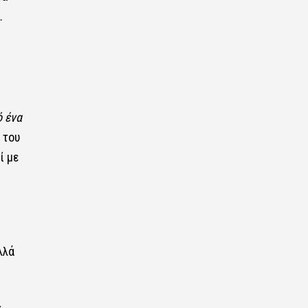
.
ό ένα
 του
ί με
λλά