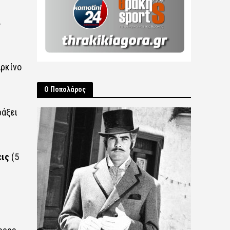
ν
αρκίνο
Ο Ποπολάρος
ράξει
ις
(5