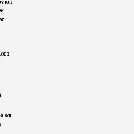
ν και
ών
να
.000
ά
α και
ι