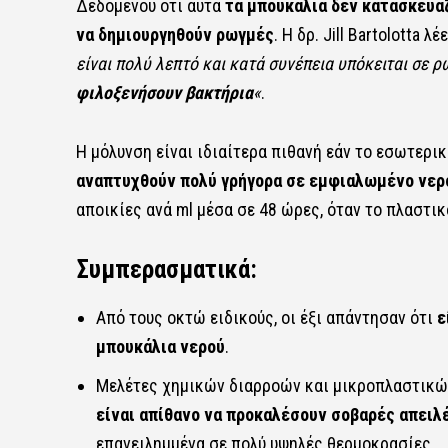
Δεδομένου ότι αυτά
τα μπουκάλια δεν κατασκευά
να δημιουργηθούν ρωγμές
. Η δρ. Jill Bartolotta λέε
είναι πολύ λεπτό και κατά συνέπεια υπόκειται σε
φιλοξενήσουν βακτήρια
«
.
Η μόλυνση είναι ιδιαίτερα πιθανή εάν το εσωτερικ
αναπτυχθούν πολύ γρήγορα σε εμφιαλωμένο νερ
αποικίες ανά ml μέσα σε 48 ώρες, όταν το πλαστικ
Συμπερασματικά:
Από τους οκτώ ειδικούς, οι έξι απάντησαν ότι
ε
μπουκάλια νερού
.
Μελέτες χημικών διαρροών και μικροπλαστικώ
είναι απίθανο να προκαλέσουν σοβαρές απειλέ
επανειλημμένα σε πολύ υψηλές θερμοκρασίες.