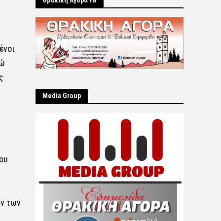
Θρακική Αγορά FB
ένοι
τώ
ς
Μedia Group
ου
ων των