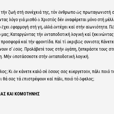
, τήν ζωή στή συνέχειά της, τόν ἄνθρωπο ὡς πρωταγωνιστή 
τας λόγο γιά μισθό ὁ Χριστός δέν ἀναφέρεται μόνο στή μέλ
 ἔχει ἐφαρμογή στή γῆ, ἀλλά ἀντέχει καί στήν αἰωνιότητα. Π
ό μας; Καταργώντας τήν ἀνταποδοτική λογική καί ξεκινώντας
 προσφορά καί τήν φροντίδα. Καί τί ἀκριβῶς συνιστᾶ; Κάνετε
νουν σ’ ἐσᾶς. Προλάβετέ τους στήν ἀγάπη, ξεπεράστε τους στ
η. Μήν ὑποτάσσεστε στήν ἀνταποδοτική λογική.
ος; Κι ἄν κάνετε καλό σέ ὅσους σᾶς εὐεργετοῦν, πάλι ποιό τ
ι θά σᾶς τά ἐπιστρέψουν καί πάλι, ποιό τό ὄφελος;
Σ ΚΑΙ ΚΟΜΟΤΗΝΗΣ