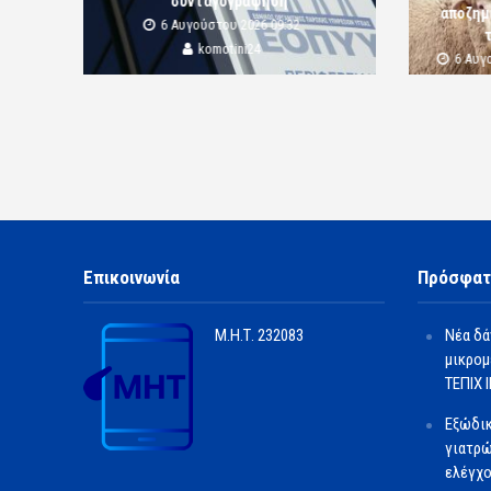
συνταγογράφηση
αποζημι
6 Αυγούστου 2026 09:32
komotini24
6 Αυγ
Επικοινωνία
Πρόσφατ
Μ.Η.Τ.
232083
Νέα δά
μικρομ
ΤΕΠΙΧ ΙΙ
Εξώδι
γιατρώ
ελέγχο