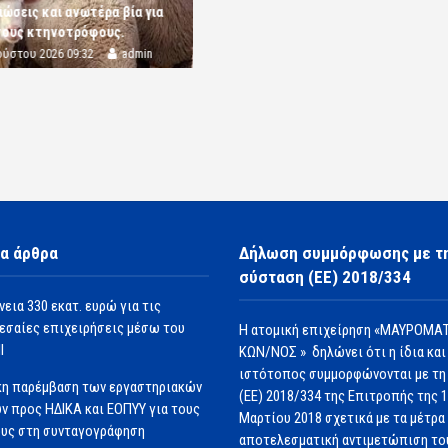
ώσεις και ανωτέρα βία για
τους κτηνοτρόφους.
ούστου 2026 09:32
admin
α άρθρα
Δήλωση συμμόρφωσης με τ
σύσταση (ΕΕ) 2018/334
νεια 330 εκατ. ευρώ για τις
εσαίες επιχειρήσεις μέσω του
Η ατομική επιχείρηση «ΜΑΥΡΟΜΑΤ
Ι
ΚΩΝ/ΝΟΣ » δηλώνει ότι η ίδια και
ιστότοπος συμμορφώνονται με τη
κη παρέμβαση των εργαστηριακών
(ΕΕ) 2018/334 της Επιτροπής της 
ν προς ΗΔΙΚΑ και ΕΟΠΥΥ για τους
Μαρτίου 2018 σχετικά με τα μέτρα 
υς στη συνταγογράφηση
αποτελεσματική αντιμετώπιση το