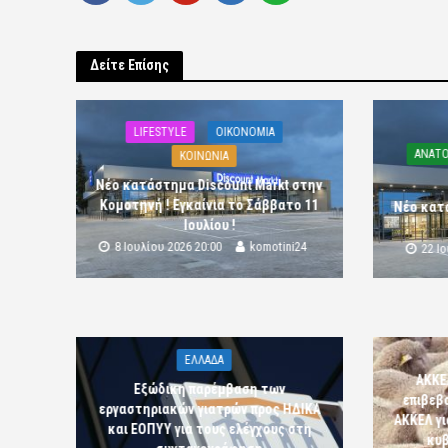
Δείτε Επίσης
LIFESTYLE
OIKONOMIA
ΑΝΑΤΟ
ΚΟΙΝΩΝΙΑ
Νέο κατάστημα Discount Markt στην
Κομοτηνή ! Εγκαίνια το Σάββατο 11
Νέο κατ
Ιουλίου !
8 Ιουλίου 2026 20:00
komotini24
22 Ι
ΕΛΛΑΔΑ
ΑΚΚΕ
Εξώδικη παρέμβαση των
επιβεβ
εργαστηριακών γιατρών προς ΗΔΙΚΑ
ΑΚΚΕΛ γι
και ΕΟΠΥΥ για τους ελέγχους στη
κυβ