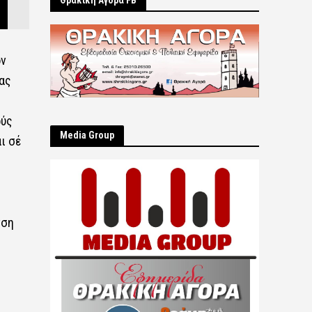
Θρακική Αγορά FB
όν
ας
ούς
Μedia Group
ι σέ
νση