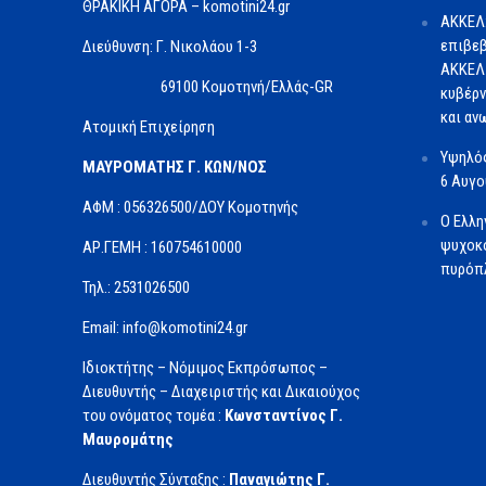
ΘΡΑΚΙΚΗ ΑΓΟΡΑ – komotini24.gr
ΑΚΚΕΛ
επιβεβ
Διεύθυνση: Γ. Νικολάου 1-3
ΑΚΚΕΛ 
69100 Κομοτηνή/Ελλάς-GR
κυβέρν
και αν
Ατομική Επιχείρηση
Υψηλός
ΜΑΥΡΟΜΑΤΗΣ Γ. ΚΩΝ/ΝΟΣ
6 Αυγ
ΑΦΜ : 056326500/ΔOΥ Κομοτηνής
Ο Ελλη
ψυχοκο
ΑΡ.ΓΕΜΗ : 160754610000
πυρόπλ
Τηλ.: 2531026500
Email: info@komotini24.gr
Ιδιοκτήτης – Νόμιμος Εκπρόσωπος –
Διευθυντής – Διαχειριστής και Δικαιούχος
του ονόματος τομέα :
Κωνσταντίνος Γ.
Μαυρομάτης
Διευθυντής Σύνταξης :
Παναγιώτης Γ.