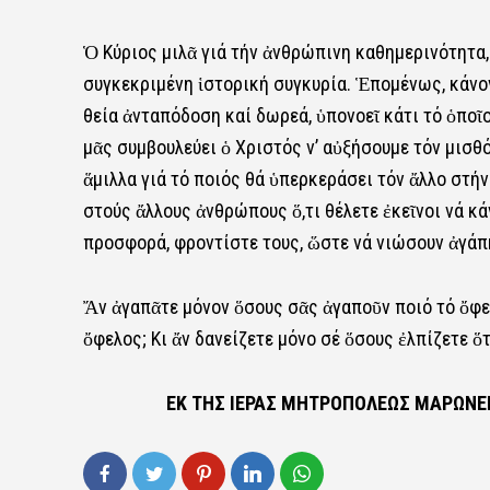
Ὁ Κύριος μιλᾶ γιά τήν ἀνθρώπινη καθημερινότητα
συγκεκριμένη ἱστορική συγκυρία. Ἑπομένως, κάνον
θεία ἀνταπόδοση καί δωρεά, ὑπονοεῖ κάτι τό ὁποῖο
μᾶς συμβουλεύει ὁ Χριστός ν’ αὐξήσουμε τόν μισθ
ἅμιλλα γιά τό ποιός θά ὑπερκεράσει τόν ἄλλο στήν
στούς ἄλλους ἀνθρώπους ὅ,τι θέλετε ἐκεῖνοι νά κά
προσφορά, φροντίστε τους, ὥστε νά νιώσουν ἀγάπ
Ἄν ἀγαπᾶτε μόνον ὅσους σᾶς ἀγαποῦν ποιό τό ὄφελ
ὄφελος; Κι ἄν δανείζετε μόνο σέ ὅσους ἐλπίζετε ὅτ
ΕΚ ΤΗΣ ΙΕΡΑΣ ΜΗΤΡΟΠΟΛΕΩΣ ΜΑΡΩΝΕΙΑ