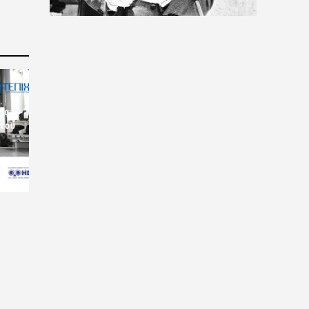
ις
 του