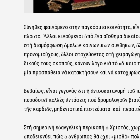
Σύνηθες φαινόμενο στήν παγκόσμια κοινότητα, εἶν
πλοῦτο. Ἄλλοι κινούμενοι ἀπό ἕνα αἴσθημα δικαίο
στή διαμόρφωση ὁμαλῶν κοινωνικῶν συνθηκῶν, ἄλ
προνομιούχους, ἄλλοι στοχεύοντας στή χειραγώγησ
δικούς τους σκοπούς, κάνουν λόγο γιά τό «δίκαιο 
μία προσπάθεια νά κατακτήσουν καί νά κατοχυρώσ
Βεβαίως, εἶναι γεγονός ὅτι ἡ ἀνισοκατανομή τοῦ π
πυροδοτεῖ πολλές ἐντάσεις πού δρομολογοῦν βιαι
τῆς καρδιᾶς, μηδενιστικά πιστεύματα καί περαιτ
Στή σημερινή εὐαγγελική περικοπή ὁ Χριστός, χωρ
ὑποδεικνύει πώς ὁ ἄνθρωπος θά ἔχει «μισθό» πολ