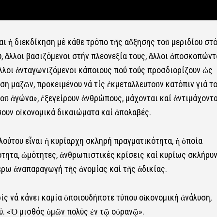
αι ἡ διεκδίκηση μέ κάθε τρόπο τῆς αὔξησης τοῦ μεριδίου στ
υ, ἄλλοι βασιζόμενοι στήν πλεονεξία τους, ἄλλοι ἀποσκοπώντ
λοι ἀνταγωνιζόμενοι κάποιους πού τούς προσδιορίζουν ὡς
η μαζῶν, προκειμένου νά τίς ἐκμεταλλευτοῦν κατόπιν γιά τ
τοῦ ἀγώνα», ἐξεγείρουν ἀνθρώπους, μάχονται καί ἀντιμάχοντα
ουν οἰκονομικά δικαιώματα καί ἀπολαβές.
λούτου εἶναι ἡ κυρίαρχη σκληρή πραγματικότητα, ἡ ὁποία
ότητα, ὠμότητες, ἀνθρωπιστικές κρίσεις καί κυρίως σκλήρυ
έρω ἀναπαραγωγή τῆς ἀνομίας καί τῆς ἀδικίας.
ίς νά κάνει καμία ὁποιουδήποτε τύπου οἰκονομική ἀνάλυση,
ύ. «Ὁ μισθός ὑμῶν πολύς ἐν τῷ οὐρανῷ».