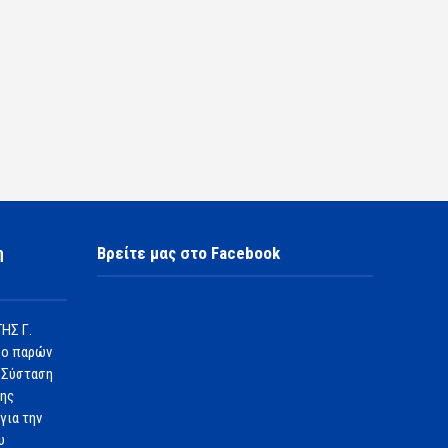
η
Βρείτε μας στο Facebook
ΗΣ Γ.
 ο παρών
 Σύσταση
1ης
για την
υ