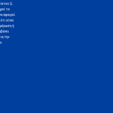
ίκτυο (L
ηρεί το
να αφαιρεί
ότι είναι
ημέρωση ή
μβάνει
ια την
ου