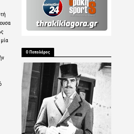
στή
λουσα
ῶς
 μία
Ο Ποπολάρος
ήν
ό