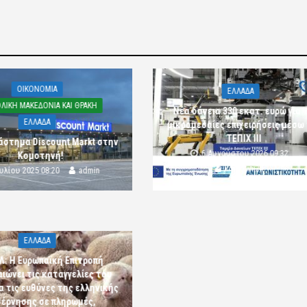
OIKONOMIA
ΕΛΛΑΔΑ
ΛΙΚΗ ΜΑΚΕΔΟΝΙΑ ΚΑΙ ΘΡΑΚΗ
Νέα δάνεια 330 εκατ. ευρώ για τ
ΕΛΛΑΔΑ
μικρομεσαίες επιχειρήσεις μέσω
ΤΕΠΙΧ ΙΙΙ
άστημα Discount Markt στην
6 Αυγούστου 2026 09:32
Κομοτηνή!
komotini24
ουλίου 2025 08:20
admin
ΕΛΛΑΔΑ
Λ: Η Ευρωπαϊκή Επιτροπή
αιώνει τις καταγγελίες του
α τις ευθύνες της ελληνικής
έρνησης σε πληρωμές,