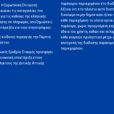
παράνομου περιεχομένου στο διαδ
: Η Ευρωπαϊκή Επιτροπή
63) και ότι στο πλαίσιο αυτό διατ
αιώνει τις καταγγελίες του
δικαίωμα να μην δημοσιεύει ή/και 
για τις ευθύνες της ελληνικής
κάθε περιεχόμενο το οποίο κρίνει 
ησης σε πληρωμές, αποζημιώσεις
παράνομο, χωρίς προηγούμενη εν
ωτέρα βία για τους κτηνοτρόφους.
άδεια του χρήστη, καθώς και να λα
 κίνδυνος πυρκαγιάς την Πέμπτη
κάθε αναγκαίο προληπτικό μέτρο γ
ούστου
αποτροπή της διάδοσης παράνομ
περιεχομένου.
νικός Ερυθρός Σταυρός προσφέρει
ινωνική υποστήριξη στους
ηκτους της Δυτικής Αττικής