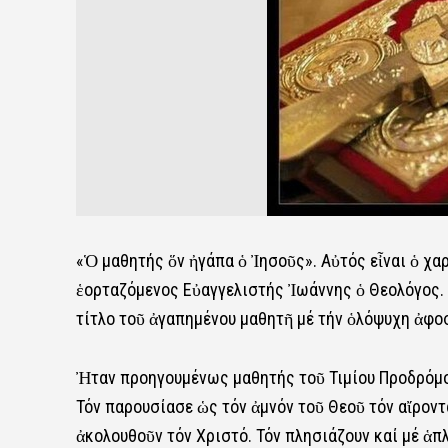
«Ὁ μαθητής ὅν ἠγάπα ὁ Ἰησοῦς». Αὐτός εἶναι ὁ χα
ἑορταζόμενος Εὐαγγελιστής Ἰωάννης ὁ Θεολόγος. 
τίτλο τοῦ ἀγαπημένου μαθητῆ μέ τήν ὁλόψυχη ἀφο
Ἠταν προηγουμένως μαθητής τοῦ Τιμίου Προδρόμου.
Τόν παρουσίασε ὡς τόν ἀμνόν τοῦ Θεοῦ τόν αἴροντ
ἀκολουθοῦν τόν Χριστό. Τόν πλησιάζουν καί μέ ἁπ