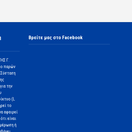
η
Βρείτε μας στο Facebook
ΗΣ Γ.
 ο παρών
 Σύσταση
1ης
για την
υ
ίκτυο (L
ηρεί το
να αφαιρεί
ότι είναι
ημέρωση ή
μβάνει