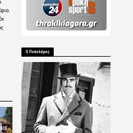
.
ύριο.
όν
ός
Ο Ποπολάρος
ΣΕΩΣ