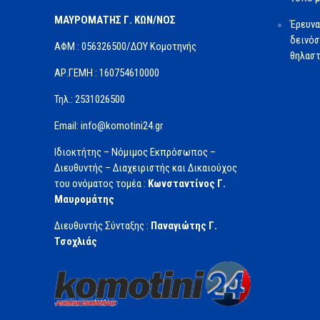
ΜΑΥΡΟΜΑΤΗΣ Γ. ΚΩΝ/ΝΟΣ
Έρευνα
δεινόσ
ΑΦΜ : 056326500/ΔOΥ Κομοτηνής
θηλαστ
ΑΡ.ΓΕΜΗ : 160754610000
Τηλ.: 2531026500
Email: info@komotini24.gr
Ιδιοκτήτης – Νόμιμος Εκπρόσωπος –
Διευθυντής – Διαχειριστής και Δικαιούχος
του ονόματος τομέα :
Κωνσταντίνος Γ.
Μαυρομάτης
Διευθυντής Σύνταξης :
Παναγιώτης Γ.
Τσοχλιάς