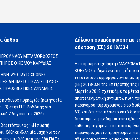
α άρθρα
Δήλωση συμμόρφωσης με τ
σύσταση (ΕΕ) 2018/334
 ΙΕΡΟΥ ΝΑΟΥ ΜΕΤΑΜΟΡΦΩΣΕΩΣ
ΩΤΗΡΟΣ ΟΙΚΙΣΜΟΥ ΚΑΡΥΔΙΑΣ.
Η ατομική επιχείρηση «ΜΑΥΡΟΜΑΤ
ΚΩΝ/ΝΟΣ » δηλώνει ότι η ίδια και
ΗΝΗ: ΔΥΟ ΤΑΥΤΟΧΡΟΝΕΣ
ιστότοπος συμμορφώνονται με τη
ΓΙΕΣ ΑΝΤΙΜΕΤΩΠΙΣΑΝ ΕΠΙΤΥΧΩΣ
(ΕΕ) 2018/334 της Επιτροπής της 
ΙΣ ΠΥΡΟΣΒΕΣΤΙΚΕΣ ΔΥΝΑΜΕΙΣ
Μαρτίου 2018 σχετικά με τα μέτρα 
αποτελεσματική αντιμετώπιση το
 κίνδυνος πυρκαγιάς (κατηγορία
παράνομου περιεχομένου στο διαδ
ου 3) στην Π.Ε. Ροδόπης για
63) και ότι στο πλαίσιο αυτό διατ
ευή 7 Αυγούστου 2026»
δικαίωμα να μην δημοσιεύει ή/και 
 Χαριτόπουλος : «Η σιωπή
κάθε περιεχόμενο το οποίο κρίνει 
ει: Χάθηκε άλλη μία μάχη για τον
παράνομο, χωρίς προηγούμενη εν
ε την υποβάθμιση της 388 ΠΑΠ»
άδεια του χρήστη, καθώς και να λα