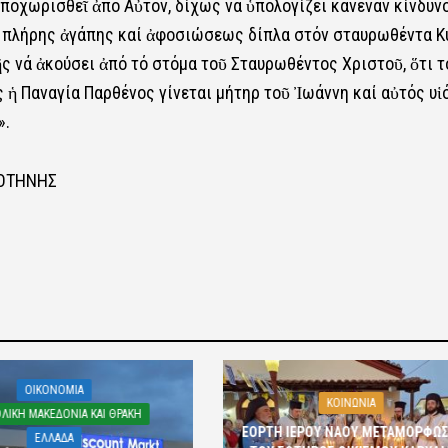
 ἀποχωρισθεῖ ἀπό Αὐτόν, δίχως νά ὑπολογίζει κανέναν κίνδυνο
ι πλήρης ἀγάπης καί ἀφοσιώσεως δίπλα στόν σταυρωθέντα Κ
ῆς νά ἀκούσει ἀπό τό στόμα τοῦ Σταυρωθέντος Χριστοῦ, ὅτι τ
 ἡ Παναγία Παρθένος γίνεται μήτηρ τοῦ Ἰωάννη καί αὐτός υἱ
».
ΜΟΤΗΝΗΣ
OIKONOMIA
ΚΟΙΝΩΝΙΑ
ΛΙΚΗ ΜΑΚΕΔΟΝΙΑ ΚΑΙ ΘΡΑΚΗ
ΕΟΡΤΗ ΙΕΡΟΥ ΝΑΟΥ ΜΕΤΑΜΟΡΦΩ
ΕΛΛΑΔΑ