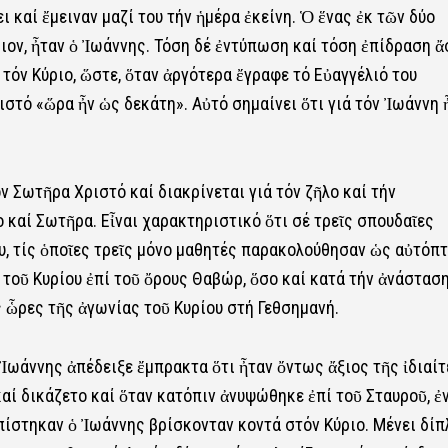
ι καί ἔμειναν μαζί του τήν ἡμέρα ἐκείνη. Ὁ ἕνας ἐκ τῶν δύο
ιον, ἦταν ὁ Ἰωάννης. Τόση δέ ἐντύπωση καί τόση ἐπίδραση 
τόν Κύριο, ὥστε, ὅταν ἀργότερα ἔγραφε τό Εὐαγγέλιό του
στό «ὥρα ἦν ὡς δεκάτη». Αὐτό σημαίνει ὅτι γιά τόν Ἰωάννη 
Σωτῆρα Χριστό καί διακρίνεται γιά τόν ζῆλο καί τήν
καί Σωτῆρα. Εἶναι χαρακτηριστικό ὅτι σέ τρεῖς σπουδαῖες
υ, τίς ὁποῖες τρεῖς μόνο μαθητές παρακολούθησαν ὡς αὐτόπτ
οῦ Κυρίου ἐπί τοῦ ὄρους Θαβώρ, ὅσο καί κατά τήν ἀνάσταση
ς ὧρες τῆς ἀγωνίας τοῦ Κυρίου στή Γεθσημανή.
Ἰωάννης ἀπέδειξε ἔμπρακτα ὅτι ἦταν ὄντως ἄξιος τῆς ἰδιαί
αί δικάζετο καί ὅταν κατόπιν ἀνυψώθηκε ἐπί τοῦ Σταυροῦ, ἐ
πίστηκαν ὁ Ἰωάννης βρίσκονταν κοντά στόν Κύριο. Μένει δίπ