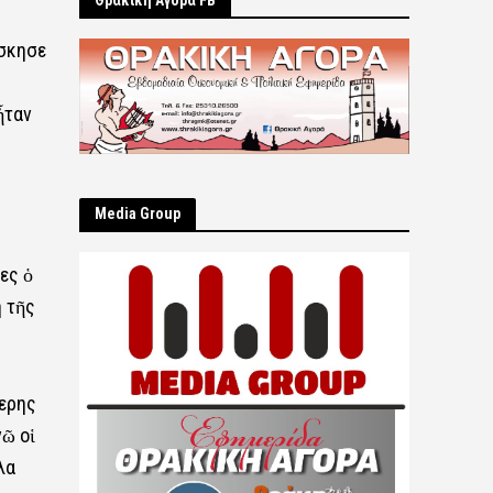
Θρακική Αγορά FB
ἄσκησε
ἦταν
Μedia Group
ες ὁ
 τῆς
τερης
νῶ οἱ
λα