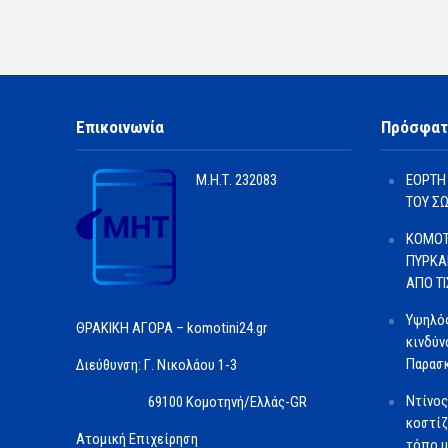
Επικοινωνία
Πρόσφατ
Μ.Η.Τ.
232083
ΕΟΡΤΗ
ΤΟΥ Σ
ΚΟΜΟΤ
ΠΥΡΚΑ
ΑΠΟ Τ
Υψηλός
ΘΡΑΚΙΚΗ ΑΓΟΡΑ – komotini24.gr
κινδύν
Παρασκ
Διεύθυνση: Γ. Νικολάου 1-3
Ντίνος
69100 Κομοτηνή/Ελλάς-GR
κοστίζ
Ατομική Επιχείρηση
τόπο μ