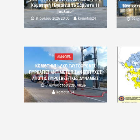
Κομοτηνή ! Εγκαίνια το Σάββατο 11
Νέο κατ
Ιουλίου !
8 Ιουλίου 2026 20:00
komotini24
22 Ι
ΔΙΑΦΟΡΑ
Υψη
ΚΟΜΟΤΗΝΗ: ΔΥΟ ΤΑΥΤΟΧΡΟΝΕΣ
(κατηγ
ΠΥΡΚΑΓΙΕΣ ΑΝΤΙΜΕΤΩΠΙΣΑΝ ΕΠΙΤΥΧΩΣ
Ροδόπης
ΑΠΟ ΤΙΣ ΠΥΡΟΣΒΕΣΤΙΚΕΣ ΔΥΝΑΜΕΙΣ
7 Αυγούστου 2026 10:25
komotini24