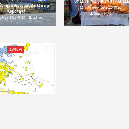
ΤΟΥ ΣΩΤΗΡΟΣ ΟΙΚΙΣΜΟΥ ΚΑΡΥΔΙ
άστημα Discount Markt στην
7 Αυγούστου 2026 10:26
Κομοτηνή!
komotini24
ουλίου 2025 08:20
admin
ΔΙΑΦΟΡΑ
λός κίνδυνος πυρκαγιάς
ορία κινδύνου 3) στην Π.Ε.
 για Παρασκευή 7 Αυγούστου
2026»
7 Αυγούστου 2026 10:24
komotini24