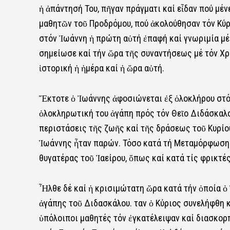
ἡ ἀπάντησή Του, πῆγαν πράγματι καί εἶδαν πού μένε
μαθητῶν τοῦ Προδρόμου, πού ἀκολούθησαν τόν Κύρ
στόν Ἰωάννη ἡ πρώτη αὐτή ἐπαφή καί γνωριμία μέ 
σημείωσε καί τήν ὥρα τῆς συναντήσεως μέ τόν Χρι
ἱστορική ἡ ἡμέρα καί ἡ ὥρα αὐτή.
Ἔκτοτε ὁ Ἰωάννης ἀφοσιώνεται ἐξ ὁλοκλήρου στόν 
ὁλοκληρωτική του ἀγάπη πρός τόν Θεῖο Διδάσκαλο 
περιστάσεις τῆς ζωῆς καί τῆς δράσεως τοῦ Κυρίο
Ἱωάννης ἦταν παρών. Τόσο κατά τή Μεταμόρφωση τ
θυγατέρας τοῦ Ἰαείρου, ὅπως καί κατά τίς φρικτέ
Ἦλθε δέ καί ἡ κρισιμώτατη ὥρα κατά τήν ὁποία ὁ 
ἀγάπης τοῦ Διδασκάλου. Ὅταν ὁ Κύριος συνελήφθη κ
ὑπόλοιποι μαθητές τόν ἐγκατέλειψαν καί διασκορ