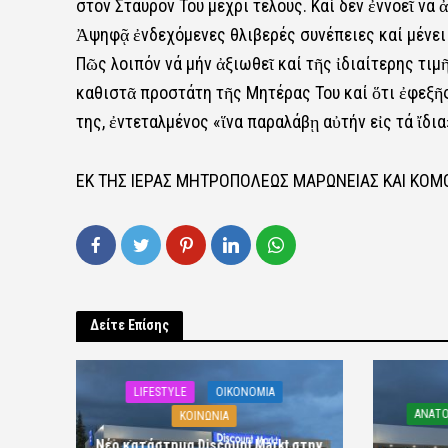
στόν Σταυρόν Του μέχρι τέλους. Καί δέν ἐννοεῖ νά
Ἀψηφᾷ ἐνδεχόμενες θλιβερές συνέπειες καί μένε
Πῶς λοιπόν νά μήν ἀξιωθεῖ καί τῆς ἰδιαίτερης τιμ
καθιστᾶ προστάτη τῆς Μητέρας Του καί ὅτι ἐφεξῆς
της, ἐντεταλμένος «ἵνα παραλάβῃ αὐτήν εἰς τά ἴδια
ΕΚ ΤΗΣ ΙΕΡΑΣ ΜΗΤΡΟΠΟΛΕΩΣ ΜΑΡΩΝΕΙΑΣ ΚΑΙ ΚΟ
Δείτε Επίσης
LIFESTYLE
OIKONOMIA
ΑΝΑΤΟ
ΚΟΙΝΩΝΙΑ
Νέο κατάστημα Discount Markt στην