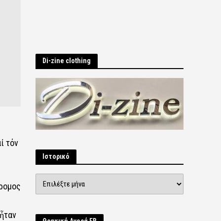
Di-zine clothing
ί τόν
Ιστορικό
Ιστορικό
δρομος
 ἦταν