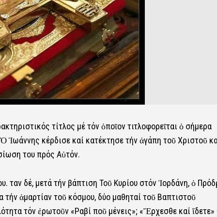
ρακτηριστικός τίτλος μέ τόν ὁποῖον τιτλοφορεῖται ὁ σήμερα
Ὁ Ἱωάννης κέρδισε καί κατέκτησε τήν ἀγάπη τοῦ Χριστοῦ κα
σίωση του πρός Αὐτόν.
 Ὅταν δέ, μετά τήν βάπτιση Τοῦ Κυρίου στόν Ἰορδάνη, ὁ Πρό
α τήν ἁμαρτίαν τοῦ κόσμου, δύο μαθηταί τοῦ Βαπτιστοῦ
λότητα τόν ἐρωτοῦν «Ραβί ποῦ μένεις»; «Ἔρχεσθε καί ἴδετε»