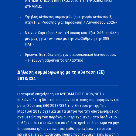
ΑΝΤΙΜΕΤΩΠΙΣΑΝ ΕΠΙΤΥΧΩΣ ΑΠΟ ΤΙΣ ΠΥΡΟΣΒΕΣΤΙΚΕΣ
ΔΥΝΑΜΕΙΣ
Υψηλός κίνδυνος πυρκαγιάς (κατηγορία κινδύνου 3)
στην Π.Ε. Ροδόπης για Παρασκευή 7 Αυγούστου 2026»
Ντίνος Χαριτόπουλος : «Η σιωπή κοστίζει: Χάθηκε άλλη
μία μάχη για τον τόπο με την υποβάθμιση της 388
ΠΑΠ»
Έρευνα: Γιατί δεν υπήρχαν μικροσκοπικοί δεινόσαυροι;
– Η ευθύνη βαραίνει τα θηλαστικά
Δήλωση συμμόρφωσης με τη σύσταση (ΕΕ)
2018/334
Η ατομική επιχείρηση «ΜΑΥΡΟΜΑΤΗΣ Γ. ΚΩΝ/ΝΟΣ »
δηλώνει ότι η ίδια και ο παρών ιστότοπος συμμορφώνονται
με τη Σύσταση (ΕΕ) 2018/334 της Επιτροπής της 1ης
Μαρτίου 2018 σχετικά με τα μέτρα για την αποτελεσματική
αντιμετώπιση του παράνομου περιεχομένου στο διαδίκτυο
(L 63) και ότι στο πλαίσιο αυτό διατηρεί το δικαίωμα να μην
δημοσιεύει ή/και να αφαιρεί κάθε περιεχόμενο το οποίο
κρίνει ότι είναι παράνομο, χωρίς προηγούμενη ενημέρωση ή