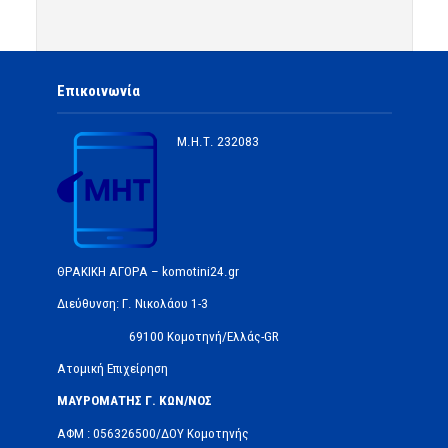
Επικοινωνία
Μ.Η.Τ.
232083
ΘΡΑΚΙΚΗ ΑΓΟΡΑ – komotini24.gr
Διεύθυνση: Γ. Νικολάου 1-3
69100 Κομοτηνή/Ελλάς-GR
Ατομική Επιχείρηση
ΜΑΥΡΟΜΑΤΗΣ Γ. ΚΩΝ/ΝΟΣ
ΑΦΜ : 056326500/ΔOΥ Κομοτηνής