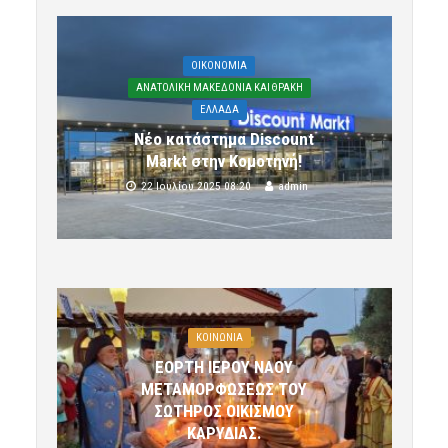
OIKONOMIA
ΑΝΑΤΟΛΙΚΗ ΜΑΚΕΔΟΝΙΑ ΚΑΙ ΘΡΑΚΗ
ΕΛΛΑΔΑ
Νέο κατάστημα Discount
Markt στην Κομοτηνή!
22 Ιουλίου 2025 08:20
admin
ΚΟΙΝΩΝΙΑ
ΕΟΡΤΗ ΙΕΡΟΥ ΝΑΟΥ
ΜΕΤΑΜΟΡΦΩΣΕΩΣ ΤΟΥ
ΣΩΤΗΡΟΣ ΟΙΚΙΣΜΟΥ
ΚΑΡΥΔΙΑΣ.