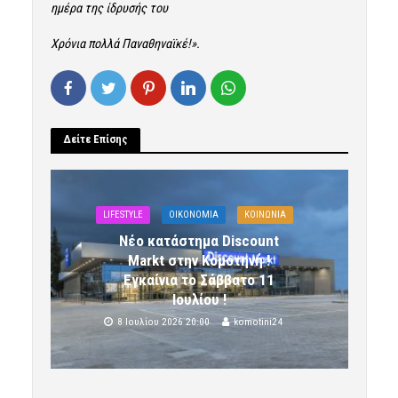
ημέρα της ίδρυσής του
Χρόνια πολλά Παναθηναϊκέ!».
Δείτε Επίσης
LIFESTYLE
OIKONOMIA
ΚΟΙΝΩΝΙΑ
Νέο κατάστημα Discount
Markt στην Κομοτηνή !
Εγκαίνια το Σάββατο 11
Ιουλίου !
8 Ιουλίου 2026 20:00
komotini24