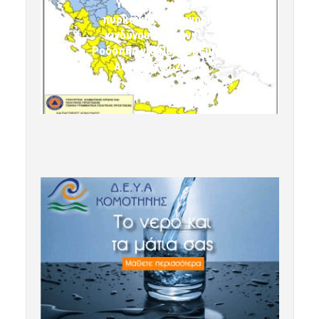
Υψηλός κίνδυνος
πυρκαγιάς (κατηγορία
κινδύνου 3) στην Π.Ε.
Ροδόπης για Παρασκευή 7
Αυγούστου 2026»
7 Αυγούστου 2026 10:24
komotini24