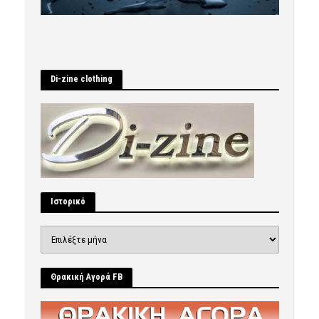
Di-zine clothing
Ιστορικό
Ιστορικό
Θρακική Αγορά FB