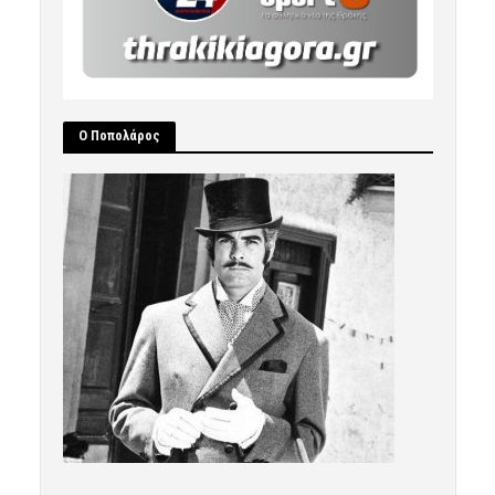
Ο Ποπολάρος