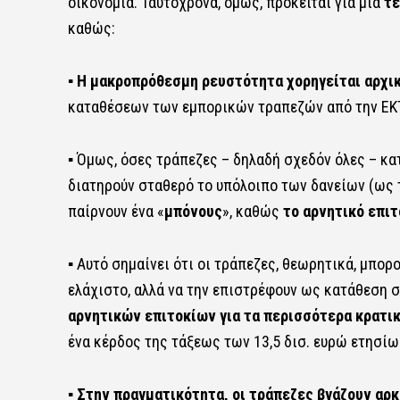
οικονομία. Ταυτόχρονα, όμως, πρόκειται για μια
τε
καθώς:
▪
Η μακροπρόθεσμη ρευστότητα χορηγείται αρχικ
καταθέσεων των εμπορικών τραπεζών από την ΕΚ
▪ Όμως, όσες τράπεζες – δηλαδή σχεδόν όλες – κα
διατηρούν σταθερό το υπόλοιπο των δανείων (ως τ
παίρνουν ένα «
μπόνους
», καθώς
το αρνητικό επιτ
▪ Αυτό σημαίνει ότι οι τράπεζες, θεωρητικά, μπορ
ελάχιστο, αλλά να την επιστρέφουν ως κατάθεση σ
αρνητικών επιτοκίων για τα περισσότερα κρατι
ένα κέρδος της τάξεως των 13,5 δισ. ευρώ ετησίως
▪
Στην πραγματικότητα, οι τράπεζες βγάζουν αρ