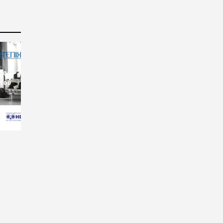
ις
 του