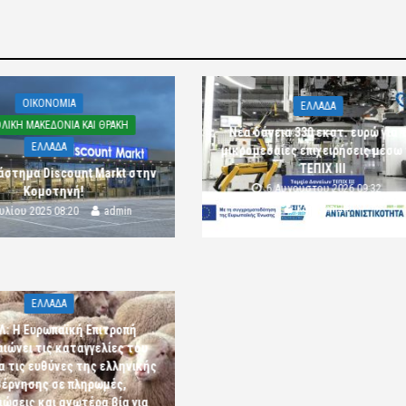
OIKONOMIA
ΕΛΛΑΔΑ
ΛΙΚΗ ΜΑΚΕΔΟΝΙΑ ΚΑΙ ΘΡΑΚΗ
Νέα δάνεια 330 εκατ. ευρώ για τ
ΕΛΛΑΔΑ
μικρομεσαίες επιχειρήσεις μέσω
ΤΕΠΙΧ ΙΙΙ
άστημα Discount Markt στην
6 Αυγούστου 2026 09:32
Κομοτηνή!
komotini24
ουλίου 2025 08:20
admin
ΕΛΛΑΔΑ
Λ: Η Ευρωπαϊκή Επιτροπή
αιώνει τις καταγγελίες του
α τις ευθύνες της ελληνικής
έρνησης σε πληρωμές,
ώσεις και ανωτέρα βία για