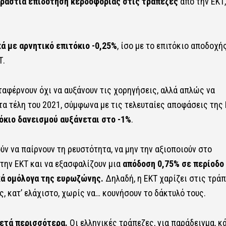
ράστια επιδότηση κερδοφορίας στις τράπεζες
από την ΕΚΤ,
ά με αρνητικό επιτόκιο -0,25%
, ίσο με το επιτόκιο αποδοχή
Τ.
ταφέρνουν όχι να αυξάνουν τις χορηγήσεις, αλλά απλώς να
α τέλη του 2021, σύμφωνα με τις τελευταίες αποφάσεις της 
όκιο δανεισμού αυξάνεται στο -1%
.
ούν να παίρνουν τη ρευστότητα, να μην την αξιοποιούν στο
την ΕΚΤ και να εξασφαλίζουν μια
απόδοση 0,75% σε περίοδο
κά ομόλογα της ευρωζώνης.
Δηλαδή, η ΕΚΤ χαρίζει στις τρά
, κατ’ ελάχιστο, χωρίς να… κουνήσουν το δάκτυλό τους.
κετά περισσότερα.
Οι ελληνικές τράπεζες, για παράδειγμα, κ