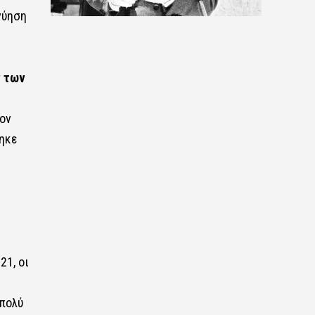
γύηση
ν των
ον
ηκε
21, οι
 πολύ