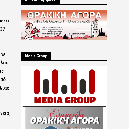
Θρακική Αγορά FB
πεζες
 37
ήρε
Μedia Group
πλο
»
ις
οσό
λίας
,
νεια,