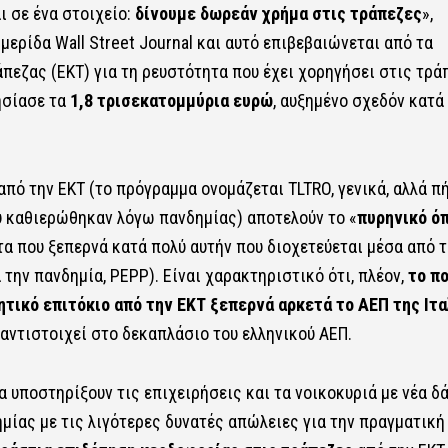
 σε ένα στοιχείο:
δίνουμε δωρεάν χρήμα στις τράπεζες
»,
ερίδα Wall Street Journal και αυτό επιβεβαιώνεται από τα
πεζας (ΕΚΤ) για τη ρευστότητα που έχει χορηγήσει στις τρά
ησίασε τα
1,8 τρισεκατομμύρια ευρώ
, αυξημένο σχεδόν κατά
ό την ΕΚΤ (το πρόγραμμα ονομάζεται TLTRO, γενικά, αλλά π
υ καθιερώθηκαν λόγω πανδημίας) αποτελούν το «
πυρηνικό ό
α που ξεπερνά κατά πολύ αυτήν που διοχετεύεται μέσα από τ
την πανδημία, PEPP). Είναι χαρακτηριστικό ότι, πλέον,
το π
ητικό επιτόκιο από την ΕΚΤ ξεπερνά αρκετά το ΑΕΠ της Ιτα
αντιστοιχεί στο δεκαπλάσιο του ελληνικού ΑΕΠ.
α υποστηρίξουν τις επιχειρήσεις και τα νοικοκυριά με νέα δά
μίας με τις λιγότερες δυνατές απώλειες για την πραγματική