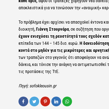
κάθε όριο,
αφού οι τράπεζες χορηγούν νέα δάνεια
αποκλειστικά για να τονώσουν την «αναιμική» κερ
Το πρόβλημα έχει αρχίσει να απασχολεί έντονα κα
διοικητή,
Γιάννη Στουρνάρα
, σε συζήτηση που οργ
έχουν ενισχύσει τη ρευστότητά τους σχεδόν κατ
επίπεδα των 144 – 145 δισ. ευρώ.
Η δανειοδότηση
κοντά στο μηδέν για τις μικρότερες και αρνητική
των τραπεζών στο γεγονός ότι αποφεύγουν να αναλ
δάνεια, και τόνισε την ανάγκη να αντιμετωπισθεί 
τις προτάσεις της ΤτΕ.
Πηγή:
sofokleousin.gr