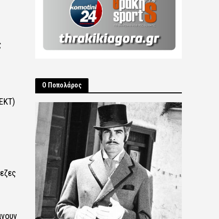
ς
Ο Ποπολάρος
ΕΚΤ)
πεζες
άνουν