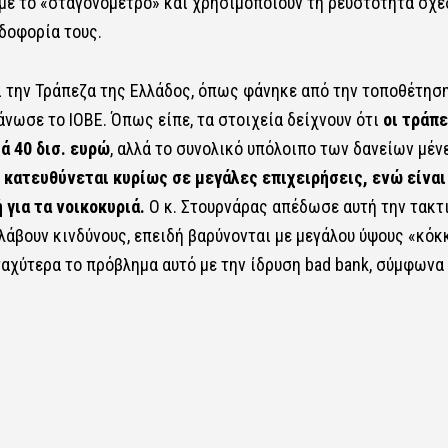
 με το «σταγονόμετρο» και χρησιμοποιούν τη ρευστότητα σχε
δοφορία τους.
ι την Τράπεζα της Ελλάδος, όπως φάνηκε από την τοποθέτηση
άνωσε το ΙΟΒΕ. Όπως είπε, τα στοιχεία δείχνουν ότι
οι τράπ
ά 40 δισ. ευρώ
, αλλά το συνολικό υπόλοιπο των δανείων μέν
 κατευθύνεται κυρίως σε μεγάλες επιχειρήσεις, ενώ είναι
 για τα νοικοκυριά.
Ο κ. Στουρνάρας απέδωσε αυτή την τακτ
άβουν κινδύνους, επειδή βαρύνονται με μεγάλου ύψους «κόκ
ταχύτερα το πρόβλημα αυτό με την ίδρυση bad bank, σύμφωνα