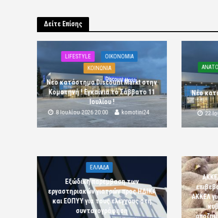
Δείτε Επίσης
LIFESTYLE
OIKONOMIA
ΑΝΑΤΟ
ΚΟΙΝΩΝΙΑ
Νέο κατάστημα Discount Markt στην
Κομοτηνή ! Εγκαίνια το Σάββατο 11
Νέο κατ
Ιουλίου !
8 Ιουλίου 2026 20:00
komotini24
22 Ι
ΕΛΛΑΔΑ
ΑΚΚΕ
Εξώδικη παρέμβαση των
επιβεβ
εργαστηριακών γιατρών προς ΗΔΙΚΑ
ΑΚΚΕΛ γι
και ΕΟΠΥΥ για τους ελέγχους στη
κυβ
συνταγογράφηση
αποζημι