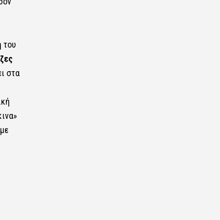
δόν
 του
εζες
ει στα
ική
κινα»
 με