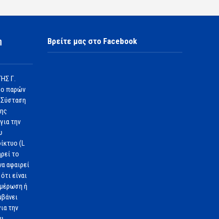
η
Βρείτε μας στο Facebook
ΗΣ Γ.
 ο παρών
 Σύσταση
1ης
για την
υ
ίκτυο (L
ηρεί το
να αφαιρεί
ότι είναι
ημέρωση ή
μβάνει
ια την
ου