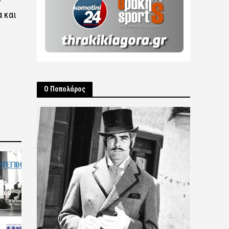
α και
Ο Ποπολάρος
ις
 του