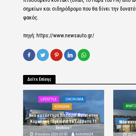
σημείων και σιδηρόδρομο που θα δίνει την δυνατό
φακός.
πηγή: https://www.newsauto.gr/
Δείτε Επίσης
LIFESTYLE
OIKONOMIA
ΑΝΑΤΟ
ΚΟΙΝΩΝΙΑ
Νέο κατάστημα Discount Markt στην
Κομοτηνή ! Εγκαίνια το Σάββατο 11
Νέο κατ
Ιουλίου !
8 Ιουλίου 2026 20:00
komotini24
22 Ι