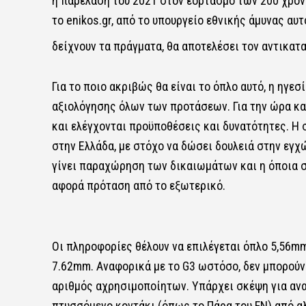
η παρέλαση του 2021 στον εορτασμό των 200 χρόνω
το enikos.gr, από το υπουργείο εθνικής άμυνας αυ
δείχνουν τα πράγματα, θα αποτελέσει τον αντικατα
Για το ποιο ακριβώς θα είναι το όπλο αυτό, η ηγε
αξιολόγησης όλων των προτάσεων. Για την ώρα καν
και ελέγχονται προϋποθέσεις και δυνατότητες. Η 
στην Ελλάδα, με στόχο να δώσει δουλειά στην εγχώ
γίνει παραχώρηση των δικαιωμάτων και η όποια σ
αφορά πρόταση από το εξωτερικό.
Οι πληροφορίες θέλουν να επιλέγεται όπλο 5,56m
7.62mm. Αναφορικά με το G3 ωστόσο, δεν μπορούν
αριθμός αχρησιμοποίητων. Υπάρχει σκέψη για αναβ
πτυσσόμενο κοντάκι (όπως το Πάρα του FN) από αλ