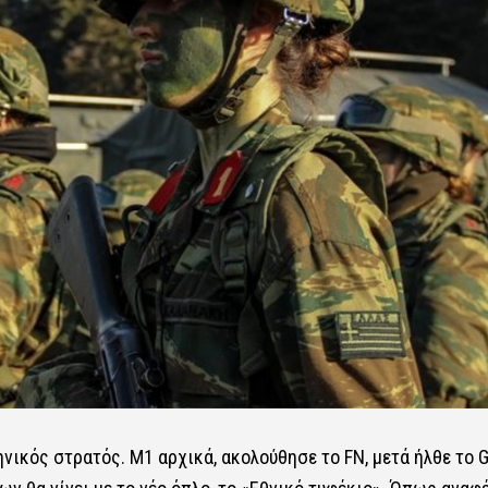
νικός στρατός. Μ1 αρχικά, ακολούθησε το FN, μετά ήλθε το G