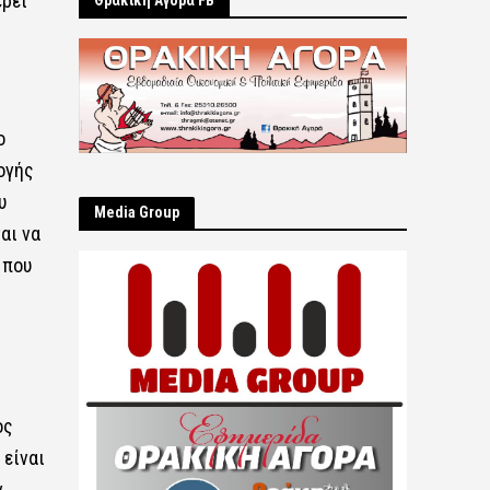
έρει
Θρακική Αγορά FB
ο
ογής
υ
Μedia Group
αι να
 που
ος
 είναι
ν