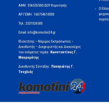
ΑΦΜ : 056326500/ΔOΥ Κομοτηνής
Ο Ελλη
ψυχοκο
ΑΡ.ΓΕΜΗ : 160754610000
πυρόπλ
Τηλ.: 2531026500
Email: info@komotini24.gr
Ιδιοκτήτης – Νόμιμος Εκπρόσωπος –
Διευθυντής – Διαχειριστής και Δικαιούχος
του ονόματος τομέα :
Κωνσταντίνος Γ.
Μαυρομάτης
Διευθυντής Σύνταξης :
Παναγιώτης Γ.
Τσοχλιάς