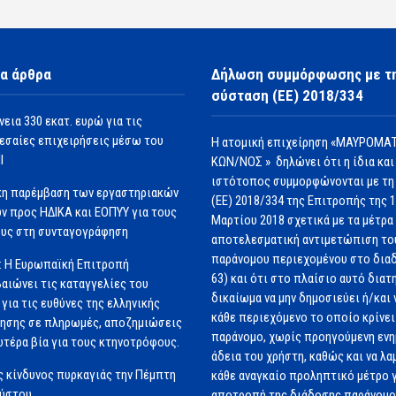
α άρθρα
Δήλωση συμμόρφωσης με τ
σύσταση (ΕΕ) 2018/334
νεια 330 εκατ. ευρώ για τις
εσαίες επιχειρήσεις μέσω του
Η ατομική επιχείρηση «ΜΑΥΡΟΜΑΤ
Ι
ΚΩΝ/ΝΟΣ » δηλώνει ότι η ίδια και
ιστότοπος συμμορφώνονται με τη
κη παρέμβαση των εργαστηριακών
(ΕΕ) 2018/334 της Επιτροπής της 
ν προς ΗΔΙΚΑ και ΕΟΠΥΥ για τους
Μαρτίου 2018 σχετικά με τα μέτρα 
υς στη συνταγογράφηση
αποτελεσματική αντιμετώπιση το
παράνομου περιεχομένου στο διαδ
: Η Ευρωπαϊκή Επιτροπή
63) και ότι στο πλαίσιο αυτό διατ
αιώνει τις καταγγελίες του
δικαίωμα να μην δημοσιεύει ή/και 
για τις ευθύνες της ελληνικής
κάθε περιεχόμενο το οποίο κρίνει 
ησης σε πληρωμές, αποζημιώσεις
παράνομο, χωρίς προηγούμενη εν
ωτέρα βία για τους κτηνοτρόφους.
άδεια του χρήστη, καθώς και να λα
 κίνδυνος πυρκαγιάς την Πέμπτη
κάθε αναγκαίο προληπτικό μέτρο γ
ούστου
αποτροπή της διάδοσης παράνομ