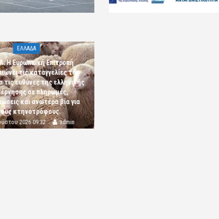
ΕΛΛΑΔΑ
Λ: Η Ευρωπαϊκή Επιτροπή
αιώνει τις καταγγελίες του
α τις ευθύνες της ελληνικής
έρνησης σε πληρωμές,
ώσεις και ανωτέρα βία για
τους κτηνοτρόφους.
ούστου 2026 09:32
admin