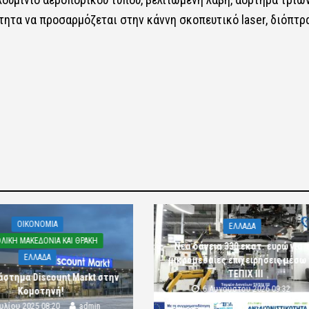
τητα να προσαρμόζεται στην κάννη σκοπευτικό laser, διόπτρ
OIKONOMIA
ΕΛΛΑΔΑ
ΛΙΚΗ ΜΑΚΕΔΟΝΙΑ ΚΑΙ ΘΡΑΚΗ
Νέα δάνεια 330 εκατ. ευρώ για τ
ΕΛΛΑΔΑ
μικρομεσαίες επιχειρήσεις μέσω
ΤΕΠΙΧ ΙΙΙ
άστημα Discount Markt στην
6 Αυγούστου 2026 09:32
Κομοτηνή!
komotini24
ουλίου 2025 08:20
admin