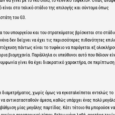
ν θα γίνει με το νέο όπλο, το «Εθνικό τυφέκιο». Όπως αναφ
τό είναι στο τελικό στάδιο της επιλογής και σύντομα όπως
στάτη του G3.
σία του υπουργείου και του στρατεύματος βρίσκεται στο στάδι
ένα δεν δείχνει να έχει τις περισσότερες πιθανότητες επιλ
στόχευση πάντως είναι το τυφέκιο να παράγεται εξ ολοκλήρο
ρια βιομηχανία. Παράλληλα οι υπεύθυνοι αυτό που θέλουν είν
υμφωνία γίνει θα έχει διακρατικό χαρακτήρα, σε περίπτωση
m διαμετρήματος, χωρίς όμως να εγκαταλείπεται εντελώς το
 να αντικατασταθούν άμεσα, καθώς υπάρχει ένας πολύ μεγάλ
άθμιση μίας μεγάλης παρτίδας. Κάτι τέτοιο θα μπορούσε να
ουμίνιο αεροπορικού τύπου, βελτιωμένη λαβή, αορτήρα τριώ