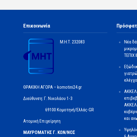
Επικοινωνία
Πρόσφατ
Μ.Η.Τ.
232083
Νέα δά
μικρομ
ΤΕΠΙΧ ΙΙ
Εξώδι
γιατρώ
ελέγχο
ΘΡΑΚΙΚΗ ΑΓΟΡΑ – komotini24.gr
ΑΚΚΕΛ
επιβεβ
Διεύθυνση: Γ. Νικολάου 1-3
ΑΚΚΕΛ 
69100 Κομοτηνή/Ελλάς-GR
κυβέρν
και αν
Ατομική Επιχείρηση
Υψηλός
ΜΑΥΡΟΜΑΤΗΣ Γ. ΚΩΝ/ΝΟΣ
6 Αυγ