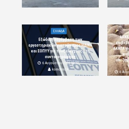
ΕΛΛΑΔΑ
ΑΚΚΕ
Εξώδικη παρέμβαση των
επιβεβ
εργαστηριακών γιατρών προς ΗΔΙΚΑ
ΑΚΚΕΛ γι
και ΕΟΠΥΥ για τους ελέγχους στη
κυβ
συνταγογράφηση
αποζημι
6 Αυγούστου 2026 09:32
komotini24
6 Αυγ