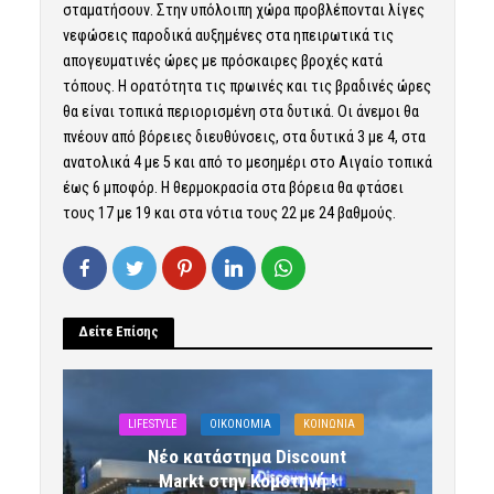
σταματήσουν. Στην υπόλοιπη χώρα προβλέπονται λίγες
νεφώσεις παροδικά αυξημένες στα ηπειρωτικά τις
απογευματινές ώρες με πρόσκαιρες βροχές κατά
τόπους. Η ορατότητα τις πρωινές και τις βραδινές ώρες
θα είναι τοπικά περιορισμένη στα δυτικά. Οι άνεμοι θα
πνέουν από βόρειες διευθύνσεις, στα δυτικά 3 με 4, στα
ανατολικά 4 με 5 και από το μεσημέρι στο Αιγαίο τοπικά
έως 6 μποφόρ. Η θερμοκρασία στα βόρεια θα φτάσει
τους 17 με 19 και στα νότια τους 22 με 24 βαθμούς.
Δείτε Επίσης
LIFESTYLE
OIKONOMIA
ΚΟΙΝΩΝΙΑ
Νέο κατάστημα Discount
Markt στην Κομοτηνή !