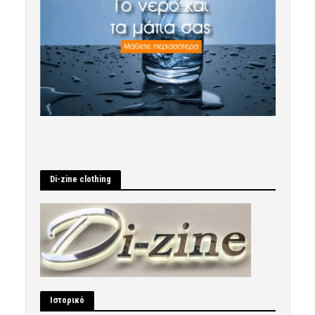
Di-zine clothing
Ιστορικό