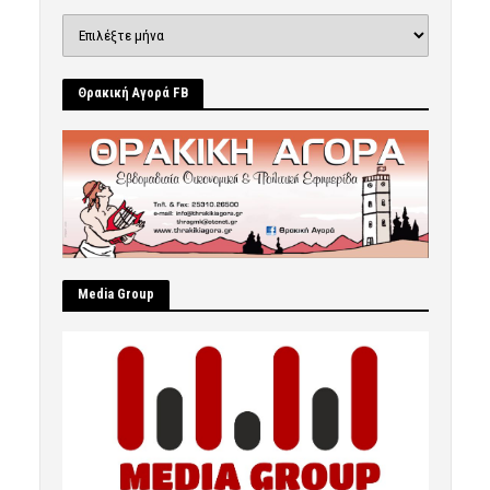
Ιστορικό
Θρακική Αγορά FB
Μedia Group