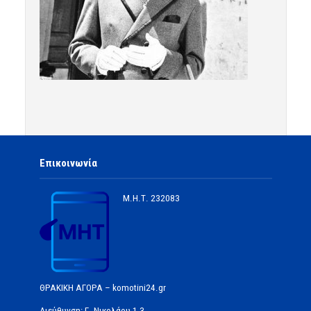
Επικοινωνία
Μ.Η.Τ.
232083
ΘΡΑΚΙΚΗ ΑΓΟΡΑ – komotini24.gr
Διεύθυνση: Γ. Νικολάου 1-3