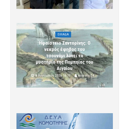
ΕΛΛΑΔΑ
Ηφαίστειο Σαντορίνης: Ο
νεκρός έφηβος του
τσουνάμι λύνει το
μυστήριο της Πομπηίας του
Αιγαίου
8 Αυγούστου 2026 10:17
komotini24