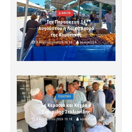
ΔΙΑΦΟΡΑ
Την Παρασκευή 14
Αυγούστου η Λαϊκή Αγορά
της Κομοτηνής
8 Αυγούστου 2026 10:19
komotini24
ΠΟΛΙΤΙΚΗ
Σε Κερασιά και Κέχρο ο
Ευριπίδης Στυλιανίδης
8 Αυγούστου 2026 10:18
komotini24