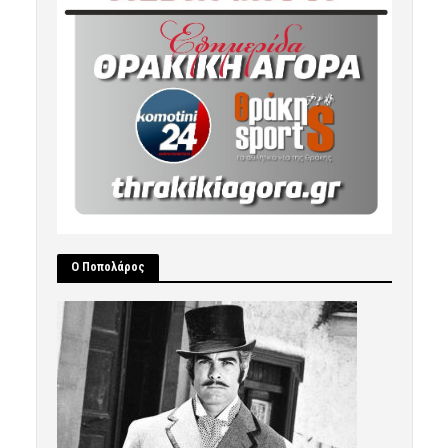
Ο Ποπολάρος