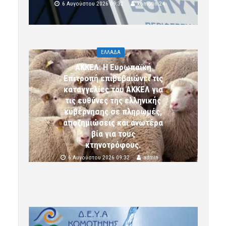
6 Αυγούστου 2026 09:32
komotini24
ΕΛΛΑΔΑ
ΑΚΚΕΛ: Η Ευρωπαϊκή
Επιτροπή επιβεβαιώνει τις
καταγγελίες του ΑΚΚΕΛ για
τις ευθύνες της ελληνικής
κυβέρνησης σε πληρωμές,
αποζημιώσεις και ανωτέρα
βία για τους
κτηνοτρόφους.
6 Αυγούστου 2026 09:32
admin