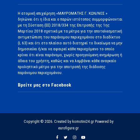
Η ατομική επιχείρηση «ΜΑΥΡΟΜΑΤΗΣ Γ. ΚΩΝ/ΝΟΣ »
δηλώνει ότι η ίδια και ο παρών ιστότοπος συμμορφώνονται
με τη Σύσταση (ΕΕ) 2018/334 της Επιτροπής της 1ης
Μαρτίου 2018 σχετικά με τα μέτρα για την αποτελεσματική
αντιμετώπιση του παράνομου περιεχομένου στο διαδίκτυο
(L 63) και ότι στο πλαίσιο αυτό διατηρεί το δικαίωμα να μην
δημοσιεύει ή/και να αφαιρεί κάθε περιεχόμενο το οποίο
κρίνει ότι είναι παράνομο, χωρίς προηγούμενη ενημέρωση ή
άδεια του χρήστη, καθώς και να λαμβάνει κάθε αναγκαίο
προληπτικό μέτρο για την αποτροπή της διάδοσης
παράνομου περιεχομένου.
Βρείτε μας στο Facebook
Copyright © 2026. Created by komotini24.gr Powered by
eurofigure.gr