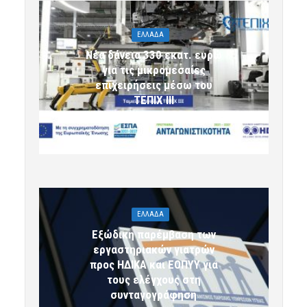
ΕΛΛΑΔΑ
Νέα δάνεια 330 εκατ. ευρώ
για τις μικρομεσαίες
επιχειρήσεις μέσω του
ΤΕΠΙΧ ΙΙΙ
6 Αυγούστου 2026 09:32
komotini24
ΕΛΛΑΔΑ
Εξώδικη παρέμβαση των
εργαστηριακών γιατρών
προς ΗΔΙΚΑ και ΕΟΠΥΥ για
τους ελέγχους στη
συνταγογράφηση