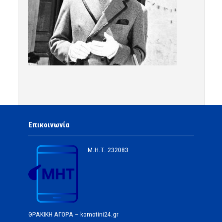
Επικοινωνία
Μ.Η.Τ.
232083
ΘΡΑΚΙΚΗ ΑΓΟΡΑ – komotini24.gr