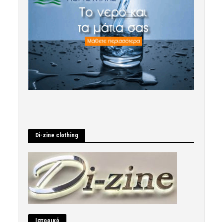
Di-zine clothing
Ιστορικό