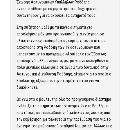
Ένωσης Αστυνομικών Υπαλλήλων Ροδόπης
ανταποκρίθηκε με ευχαρίστηση και δέχτηκε να
συναντηθούν για να ακούσει τα αιτήματά τους.
Στη συζήτηση μαζί με τα πάγια αιτήματα για
προσλήψεις μόνιμου προσωπικού, για ενίσχυση σε
υλικοτεχνικές υποδομές κ.α., κυριάρχησε το αίτημα
απόσπασης στη Ροδόπη των 19 αστυνομικών που
υπηρετούν με το πρόγραμμα «Ασπίδα» στον Έβρο ως
προσωρινό, αλλά αναγκαίο, μέτρο για να καλυφθούν οι
πολύ μεγάλες ελλείψεις σε ανθρώπινο δυναμικό στην
Αστυνομική Διεύθυνση Ροδόπης, αίτημα για το οποίο ο
βουλευτής εξέφρασε την ετοιμότητά του για να
διεκδικηθεί.
Ως γνωστό ο βουλευτής όλο το προηγούμενο διάστημα
ανέδειξε τα αιτήματα των αστυνομικών στη Βουλή με
ερωτήσεις και παρεμβάσεις, διεκδικώντας λύσεις από
την κυβέρνηση, με τελευταία την παρέμβασή του για το
άνοιγμα του μεθοριακού σταθμού Νυμφαίας. Άλλωστε η