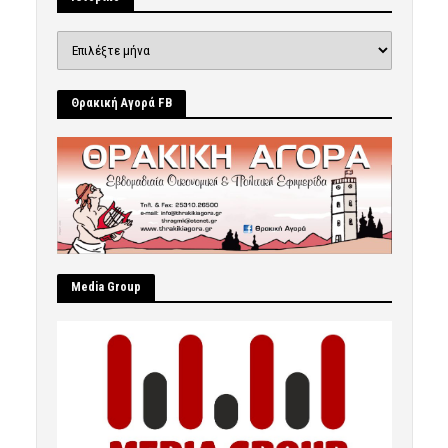
Ιστορικό
Θρακική Αγορά FB
Μedia Group