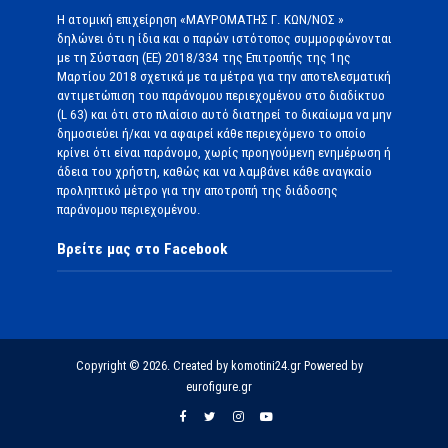
Η ατομική επιχείρηση «ΜΑΥΡΟΜΑΤΗΣ Γ. ΚΩΝ/ΝΟΣ »
δηλώνει ότι η ίδια και ο παρών ιστότοπος συμμορφώνονται
με τη Σύσταση (ΕΕ) 2018/334 της Επιτροπής της 1ης
Μαρτίου 2018 σχετικά με τα μέτρα για την αποτελεσματική
αντιμετώπιση του παράνομου περιεχομένου στο διαδίκτυο
(L 63) και ότι στο πλαίσιο αυτό διατηρεί το δικαίωμα να μην
δημοσιεύει ή/και να αφαιρεί κάθε περιεχόμενο το οποίο
κρίνει ότι είναι παράνομο, χωρίς προηγούμενη ενημέρωση ή
άδεια του χρήστη, καθώς και να λαμβάνει κάθε αναγκαίο
προληπτικό μέτρο για την αποτροπή της διάδοσης
παράνομου περιεχομένου.
Βρείτε μας στο Facebook
Copyright © 2026. Created by komotini24.gr Powered by
eurofigure.gr