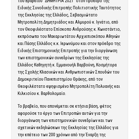
του Βραβείου “ΔΗΜΗΤΡΙΑ 2021” στον Πρόεδρο της
Ειδικής Συνοδικής Επιτροπής Πολιτιστικής Ταυτότητος
της Εκκλησίας της Ελλάδος, Σεβασμιώτατο
Μητροπολίτη Δημητριάδος και Αλμυρού κ. Ιγνάτιο, από
τον Θεοφιλέστατο Επίσκοπο Ανδρούσης κ. Κωνστάντιο,
εκπρόσωπο του Μακαριωτάτου Αρχιεπισκόπου Αθηνών
και Πάσης Ελλάδος κ.κ. Ιερωνύμου και στον πρόεδρο της
Ειδικής Επιστημονικής Επιτροπής για την διοργάνωση
των επιστημονικών συνεδρίων της Εκκλησίας της
Ελλάδος Καθηγητή κ. Εμμανουήλ Βαρβούνη, Κοσμήτορα
της Σχολής Κλασικών και Ανθρωπιστικών Σπουδών του
Δημοκριτείου Πανεπιστημίου Θράκης, από τον
Θεοφιλέστατο εψηφισμένο Μητροπολίτη Πολυανής και
Κιλκισίου κ. Βαρθολομαίο.
Το βραβείο, που απονέμεται σε ετήσια βάση, φέτος
αφορούσε το έργο των Επιτροπών αυτών για την
διοργάνωση των επιστημονικών συνεδρίων και των
σχετικών εκδηλώσεων της Εκκλησίας της Ελλάδος για
την επέτειο των 200 χρόνων από την Έναρξη της