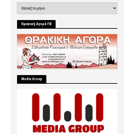
Ιστορικό
Θρακική Αγορά FB
Μedia Group