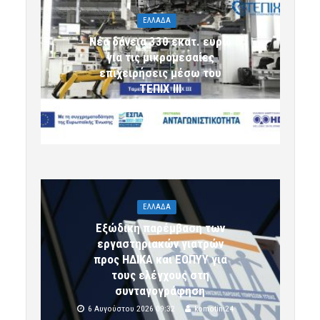
ΕΛΛΑΔΑ
Νέα δάνεια 330 εκατ. ευρώ
για τις μικρομεσαίες
επιχειρήσεις μέσω του
ΤΕΠΙΧ ΙΙΙ
6 Αυγούστου 2026 09:32
komotini24
ΕΛΛΑΔΑ
Εξώδικη παρέμβαση των
εργαστηριακών γιατρών
προς ΗΔΙΚΑ και ΕΟΠΥΥ για
τους ελέγχους στη
συνταγογράφηση
6 Αυγούστου 2026 09:32
komotini24