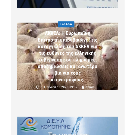
ΕΛΛΑΔΑ
ΑΚΚΕΛ: Η Ευρωπαϊκή
Επιτροπή επιβεβαιώνει τις
καταγγελίες του ΑΚΚΕΛ για
τις ευθύνες της ελληνικής
κυβέρνησης σε πληρωμές,
αποζημιώσεις και ανωτέρα
βία για τους
κτηνοτρόφους.
6 Αυγούστου 2026 09:32
admin