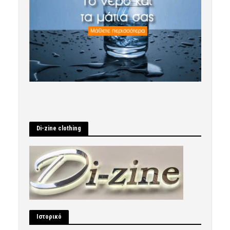
Di-zine clothing
Ιστορικό