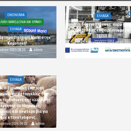
OIKONOMIA
ΕΛΛΑΔΑ
ΛΙΚΗ ΜΑΚΕΔΟΝΙΑ ΚΑΙ ΘΡΑΚΗ
Νέα δάνεια 330 εκατ. ευρώ για τ
ΕΛΛΑΔΑ
μικρομεσαίες επιχειρήσεις μέσω
ΤΕΠΙΧ ΙΙΙ
άστημα Discount Markt στην
6 Αυγούστου 2026 09:32
Κομοτηνή!
komotini24
ουλίου 2025 08:20
admin
ΕΛΛΑΔΑ
Λ: Η Ευρωπαϊκή Επιτροπή
αιώνει τις καταγγελίες του
α τις ευθύνες της ελληνικής
έρνησης σε πληρωμές,
ώσεις και ανωτέρα βία για
τους κτηνοτρόφους.
ούστου 2026 09:32
admin