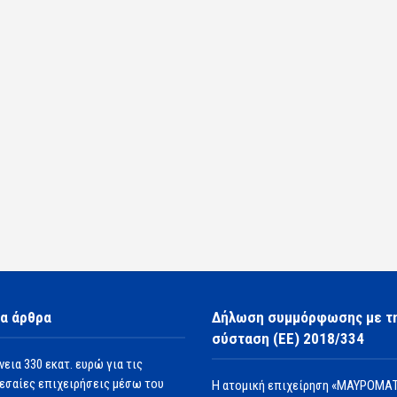
α άρθρα
Δήλωση συμμόρφωσης με τ
σύσταση (ΕΕ) 2018/334
νεια 330 εκατ. ευρώ για τις
εσαίες επιχειρήσεις μέσω του
Η ατομική επιχείρηση «ΜΑΥΡΟΜΑΤ