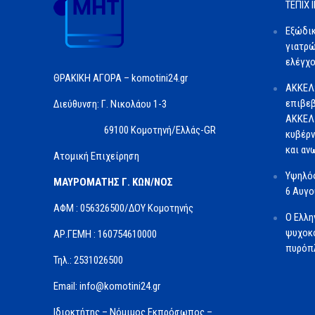
ΤΕΠΙΧ ΙΙ
Εξώδι
γιατρώ
ελέγχο
ΘΡΑΚΙΚΗ ΑΓΟΡΑ – komotini24.gr
ΑΚΚΕΛ
επιβεβ
Διεύθυνση: Γ. Νικολάου 1-3
ΑΚΚΕΛ 
69100 Κομοτηνή/Ελλάς-GR
κυβέρν
και αν
Ατομική Επιχείρηση
Υψηλός
ΜΑΥΡΟΜΑΤΗΣ Γ. ΚΩΝ/ΝΟΣ
6 Αυγ
ΑΦΜ : 056326500/ΔOΥ Κομοτηνής
Ο Ελλη
ψυχοκο
ΑΡ.ΓΕΜΗ : 160754610000
πυρόπλ
Τηλ.: 2531026500
Email: info@komotini24.gr
Ιδιοκτήτης – Νόμιμος Εκπρόσωπος –