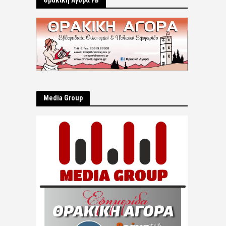
Θρακική Αγορά FB
Μedia Group