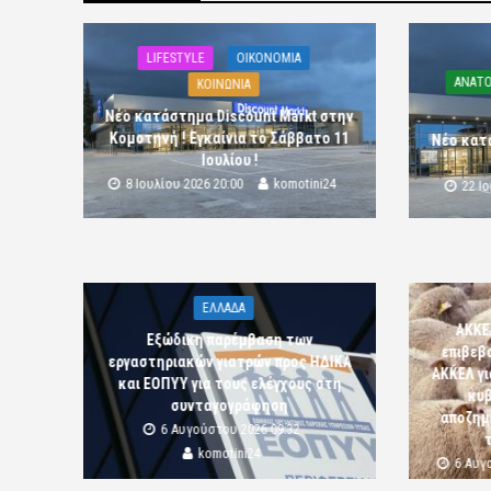
LIFESTYLE
OIKONOMIA
ΑΝΑΤΟ
ΚΟΙΝΩΝΙΑ
Νέο κατάστημα Discount Markt στην
Κομοτηνή ! Εγκαίνια το Σάββατο 11
Νέο κατ
Ιουλίου !
8 Ιουλίου 2026 20:00
komotini24
22 Ι
ΕΛΛΑΔΑ
ΑΚΚΕ
Εξώδικη παρέμβαση των
επιβεβ
εργαστηριακών γιατρών προς ΗΔΙΚΑ
ΑΚΚΕΛ γι
και ΕΟΠΥΥ για τους ελέγχους στη
κυβ
συνταγογράφηση
αποζημι
6 Αυγούστου 2026 09:32
komotini24
6 Αυγ