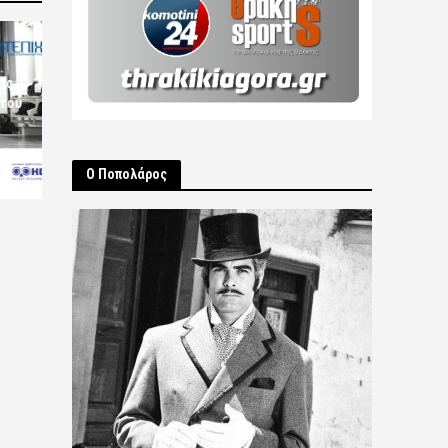
ις
 του
Ο Ποπολάρος