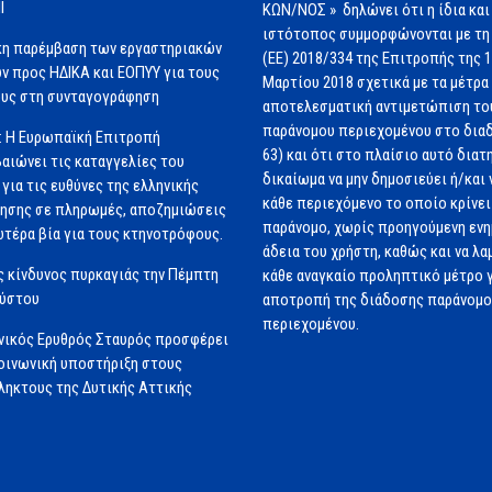
Ι
ΚΩΝ/ΝΟΣ » δηλώνει ότι η ίδια και
ιστότοπος συμμορφώνονται με τη
κη παρέμβαση των εργαστηριακών
(ΕΕ) 2018/334 της Επιτροπής της 
ν προς ΗΔΙΚΑ και ΕΟΠΥΥ για τους
Μαρτίου 2018 σχετικά με τα μέτρα 
υς στη συνταγογράφηση
αποτελεσματική αντιμετώπιση το
παράνομου περιεχομένου στο διαδ
: Η Ευρωπαϊκή Επιτροπή
63) και ότι στο πλαίσιο αυτό διατ
αιώνει τις καταγγελίες του
δικαίωμα να μην δημοσιεύει ή/και 
για τις ευθύνες της ελληνικής
κάθε περιεχόμενο το οποίο κρίνει 
ησης σε πληρωμές, αποζημιώσεις
παράνομο, χωρίς προηγούμενη εν
ωτέρα βία για τους κτηνοτρόφους.
άδεια του χρήστη, καθώς και να λα
 κίνδυνος πυρκαγιάς την Πέμπτη
κάθε αναγκαίο προληπτικό μέτρο γ
ούστου
αποτροπή της διάδοσης παράνομ
περιεχομένου.
νικός Ερυθρός Σταυρός προσφέρει
ινωνική υποστήριξη στους
ηκτους της Δυτικής Αττικής