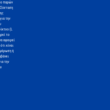
 ο παρών
 Σύσταση
1ης
για την
υ
ίκτυο (L
ηρεί το
να αφαιρεί
ότι είναι
ημέρωση ή
μβάνει
ια την
ου