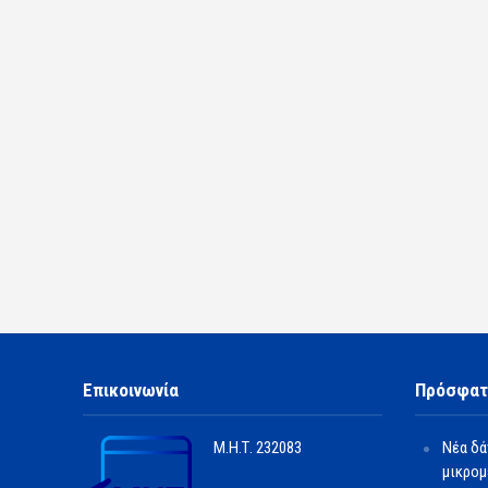
Επικοινωνία
Πρόσφατ
Μ.Η.Τ.
232083
Νέα δά
μικρομ