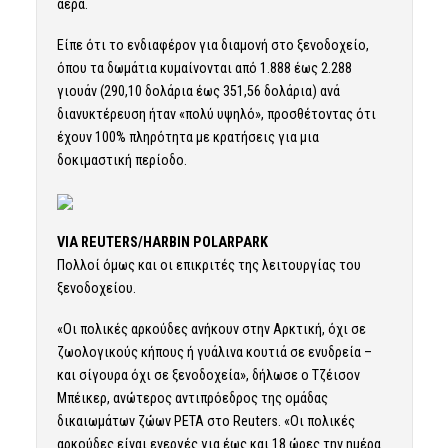
αέρα.
Είπε ότι το ενδιαφέρον για διαμονή στο ξενοδοχείο,
όπου τα δωμάτια κυμαίνονται από 1.888 έως 2.288
γιουάν (290,10 δολάρια έως 351,56 δολάρια) ανά
διανυκτέρευση ήταν «πολύ υψηλό», προσθέτοντας ότι
έχουν 100% πληρότητα με κρατήσεις για μια
δοκιμαστική περίοδο.
VIA REUTERS/HARBIN POLARPARK
Πολλοί όμως και οι επικριτές της λειτουργίας του
ξενοδοχείου.
«Οι πολικές αρκούδες ανήκουν στην Αρκτική, όχι σε
ζωολογικούς κήπους ή γυάλινα κουτιά σε ενυδρεία –
και σίγουρα όχι σε ξενοδοχεία», δήλωσε ο Τζέισον
Μπέικερ, ανώτερος αντιπρόεδρος της ομάδας
δικαιωμάτων ζώων PETA στο Reuters. «Οι πολικές
αρκούδες είναι ενεργές για έως και 18 ώρες την ημέρα