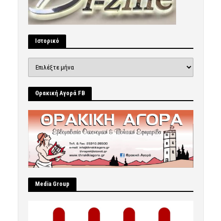
Ιστορικό
Ιστορικό
Θρακική Αγορά FB
Μedia Group