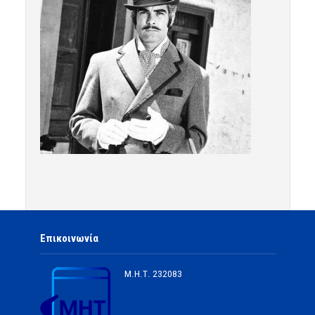
Επικοινωνία
Μ.Η.Τ.
232083