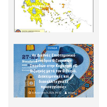
Υψηλός κίνδυνος
πυρκαγιάς την Τετάρτη 5
Αυγούστου
5 Αυγούστου 2026 09:32
komotini24
ΕΛΛΑΔΑ
4ο Διεθνές Επιστημονικό
Συνέδριο Βιζυηνικών
Σπουδών στην Κομοτηνή «Ο
Βιζυηνός μετά τον Βιζυηνό.
Διακειμενικές και
διακαλλιτεχνικές
προσεγγίσεις»
5 Αυγούστου 2026 09:32
admin