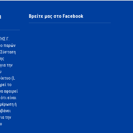
η
Βρείτε μας στο Facebook
ΗΣ Γ.
 ο παρών
 Σύσταση
1ης
για την
υ
ίκτυο (L
ηρεί το
να αφαιρεί
ότι είναι
ημέρωση ή
μβάνει
ια την
ου