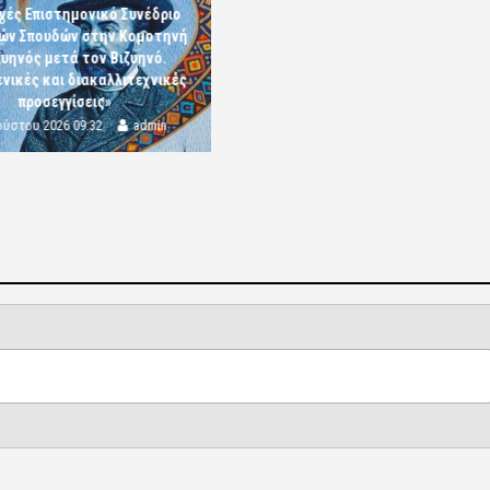
νές Επιστημονικό Συνέδριο
κών Σπουδών στην Κομοτηνή
ζυηνός μετά τον Βιζυηνό.
νικές και διακαλλιτεχνικές
προσεγγίσεις»
ούστου 2026 09:32
admin