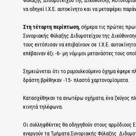
Φύλαξης Διδυμοτείχου της Διεύθυνσης Αστυνομίας 
να οδηγεί Ι.Χ.Ε. αυτοκίνητο και να μεταφέρει παρ
Στη τέταρτη περίπτωση
, σήμερα τις πρώτες πρω
Συνοριακής Φύλαξης Διδυμοτείχου της Διεύθυνσης
τους εντόπισαν να επιβαίνουν σε Ι.Χ.Ε. αυτοκίνητ
επέβαιναν έξι -6- μη νόμιμοι μετανάστες τους οπ
Σημειώνεται ότι το ρυμουλκούμενο όχημα έφερε π
δράστη βρέθηκαν -15- πλαστά χαρτονομίσματα.
Κατασχέθηκαν τα ανωτέρω οχήματα, ένα ζεύγος π
κινητά τηλέφωνα.
Οι συλληφθέντες θα οδηγηθούν στους αρμόδιους Ει
ενεργούν τα Τμήματα Συνοριακής Φύλαξης Διδυμοτ