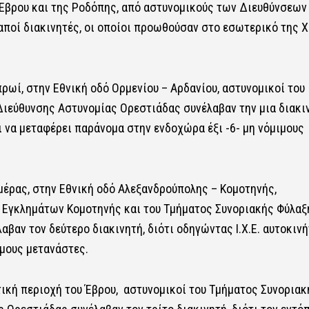
 Έβρου και της Ροδόπης, από αστυνομικούς των Διευθύνσεων
αποί διακινητές, οι οποίοι προωθούσαν στο εσωτερικό της 
ρωί, στην Εθνική οδό Ορμενίου – Αρδανίου, αστυνομικοί του
ιεύθυνσης Αστυνομίας Ορεστιάδας συνέλαβαν την μια διακιν
αι να μεταφέρει παράνομα στην ενδοχώρα έξι -6- μη νόμιμους
ημέρας, στην Εθνική οδό Αλεξανδρούπολης – Κομοτηνής,
ς Εγκλημάτων Κομοτηνής και του Τμήματος Συνοριακής Φύλαξ
αν τον δεύτερο διακινητή, διότι οδηγώντας Ι.Χ.Ε. αυτοκινή
ιμους μετανάστες.
τική περιοχή του Έβρου,
αστυνομικοί του Τμήματος Συνοριακ