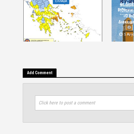
ΕΛΛΑΔΑ
4ο Διεθ
Υψηλός κίνδυνος πυρκαγιάς την
Βιζυηνι
Τετάρτη 5 Αυγούστου
«Ο Βι
Διακειμε
5 Αυγούστου 2026 09:32
komotini24
5 Αυγ
Add Comment
Click here to post a comment