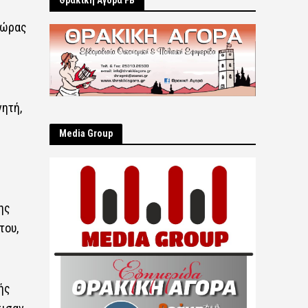
Θρακική Αγορά FB
Χώρας
ητή,
Μedia Group
ης
του,
ής