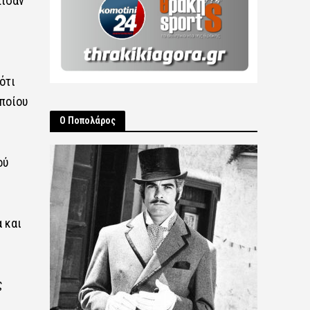
πισαν
ότι
οποίου
Ο Ποπολάρος
ού
 και
ς