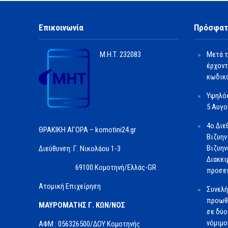
Επικοινωνία
Πρόσφατ
Μ.Η.Τ.
232083
Μετά τ
έρχοντ
κωδικο
Υψηλός
5 Αυγ
4ο Διε
ΘΡΑΚΙΚΗ ΑΓΟΡΑ – komotini24.gr
Βιζυην
Βιζυην
Διεύθυνση: Γ. Νικολάου 1-3
Διακει
69100 Κομοτηνή/Ελλάς-GR
προσε
Ατομική Επιχείρηση
Συνελή
προωθ
ΜΑΥΡΟΜΑΤΗΣ Γ. ΚΩΝ/ΝΟΣ
σε δύο
νόμιμο
ΑΦΜ : 056326500/ΔOΥ Κομοτηνής