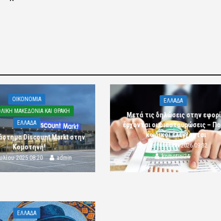
OIKONOMIA
ΕΛΛΑΔΑ
ΛΙΚΗ ΜΑΚΕΔΟΝΙΑ ΚΑΙ ΘΡΑΚΗ
Μετά τις δηλώσεις στην εφορ
ΕΛΛΑΔΑ
έρχονται οι διασταυρώσεις – Πο
κωδικοί ελέγχονται
άστημα Discount Markt στην
5 Αυγούστου 2026 09:32
Κομοτηνή!
komotini24
ουλίου 2025 08:20
admin
ΕΛΛΑΔΑ