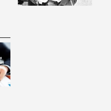
ία
ιοι