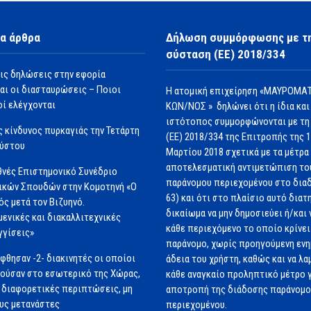
α άρθρα
Δήλωση συμμόρφωσης με τ
σύσταση (ΕΕ) 2018/334
ις δηλώσεις στην εφορία
αι οι διασταυρώσεις – Ποιοι
Η ατομική επιχείρηση «ΜΑΥΡΟΜΑΤ
ί ελέγχονται
ΚΩΝ/ΝΟΣ » δηλώνει ότι η ίδια και
ιστότοπος συμμορφώνονται με τη
 κίνδυνος πυρκαγιάς την Τετάρτη
(ΕΕ) 2018/334 της Επιτροπής της 
ούστου
Μαρτίου 2018 σχετικά με τα μέτρα 
αποτελεσματική αντιμετώπιση το
θνές Επιστημονικό Συνέδριο
παράνομου περιεχομένου στο διαδ
ικών Σπουδών στην Κομοτηνή «Ο
63) και ότι στο πλαίσιο αυτό διατ
ός μετά τον Βιζυηνό.
δικαίωμα να μην δημοσιεύει ή/και 
μενικές και διακαλλιτεχνικές
κάθε περιεχόμενο το οποίο κρίνει 
γγίσεις»
παράνομο, χωρίς προηγούμενη εν
φθησαν -2- διακινητές οι οποίοι
άδεια του χρήστη, καθώς και να λα
ούσαν στο εσωτερικό της Χώρας,
κάθε αναγκαίο προληπτικό μέτρο γ
 διαφορετικές περιπτώσεις, μη
αποτροπή της διάδοσης παράνομ
υς μετανάστες
περιεχομένου.