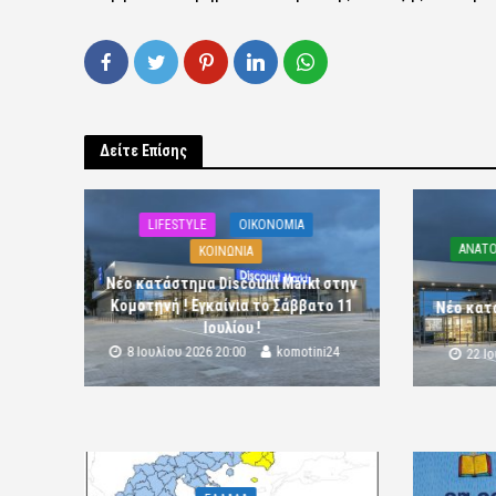
Δείτε Επίσης
LIFESTYLE
OIKONOMIA
ΑΝΑΤΟ
ΚΟΙΝΩΝΙΑ
Νέο κατάστημα Discount Markt στην
Κομοτηνή ! Εγκαίνια το Σάββατο 11
Νέο κατ
Ιουλίου !
8 Ιουλίου 2026 20:00
komotini24
22 Ι