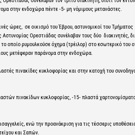
Ορεστιάδας συνέλαβαν τον τρίτο διακινητή, διότι τον εντό
άνομα στην ενδοχώρα πέντε -5- μη νόμιμους μετανάστες.
ινές ώρες, σε οικισμό του Έβρου, αστυνομικοί του Τμήματος
 Αστυνομίας Ορεστιάδας συνέλαβαν τους δύο διακινητές, δι
ο το οποίο ρυμουλκούσε όχημα (τρέιλορ) στο εσωτερικό του 
οίους μετέφεραν παράνομα στην ενδοχώρα.
λαστές πινακίδες κυκλοφορίας και στην κατοχή του συνοδηγ
λαστών πινακίδων κυκλοφορίας, -15- πλαστά χαρτονομίσματα
σαγγελείς, ενώ την προανάκριση για τις τέσσερις υποθέσει
είχου και Σαπών.