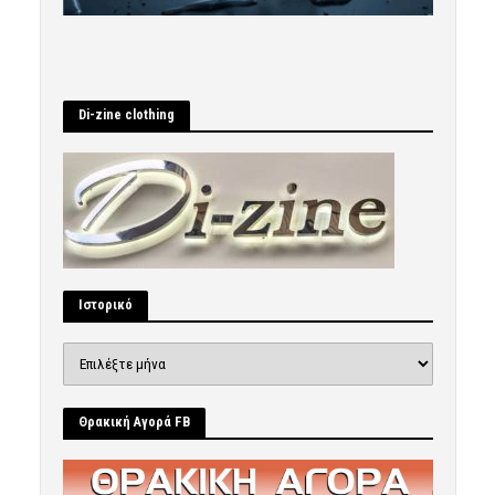
Di-zine clothing
Ιστορικό
Ιστορικό
Θρακική Αγορά FB