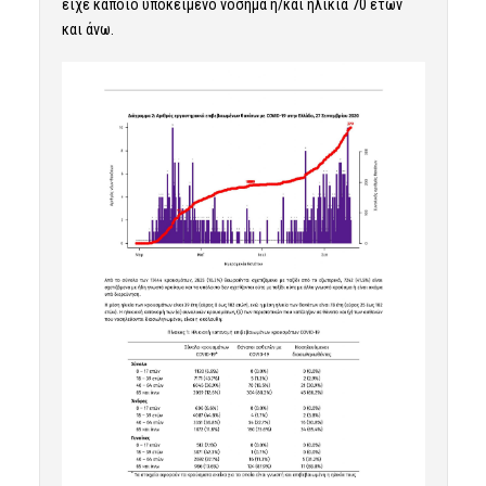
είχε κάποιο υποκείμενο νόσημα ή/και ηλικία 70 ετών
και άνω.