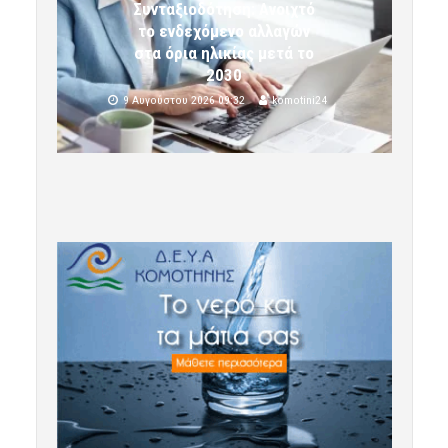
Συνταξιοδότηση: Ανοιχτό
το ενδεχόμενο αλλαγών
στα όρια ηλικίας μετά το
2030
9 Αυγούστου 2026 09:32
komotini24