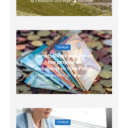
9 Αυγούστου 2026 09:32
komotini24
ΕΛΛΑΔΑ
Σύνταξη: Πέντε παράγοντες
που μπορούν να
ενισχύσουν το τελικό ποσό
9 Αυγούστου 2026 09:32
komotini24
ΕΛΛΑΔΑ