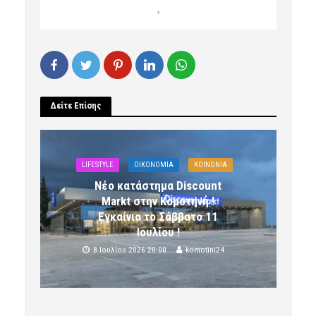
Δείτε Επίσης
LIFESTYLE
OIKONOMIA
ΚΟΙΝΩΝΙΑ
Νέο κατάστημα Discount
Markt στην Κομοτηνή !
Εγκαίνια το Σάββατο 11
Ιουλίου !
8 Ιουλίου 2026 20:00
komotini24