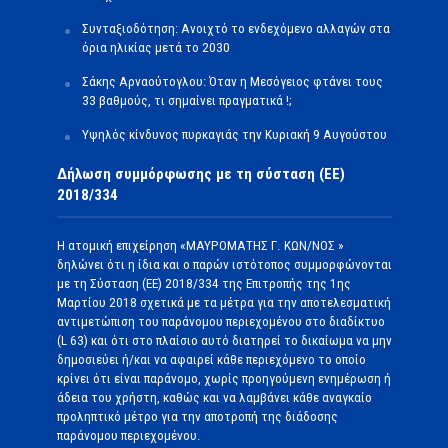
Συνταξιοδότηση: Ανοιχτό το ενδεχόμενο αλλαγών στα
όρια ηλικίας μετά το 2030
Σάκης Αρναούτογλου: Όταν η Μεσόγειος φτάνει τους
33 βαθμούς, τι σημαίνει πραγματικά !;
Υψηλός κίνδυνος πυρκαγιάς την Κυριακή 9 Αυγούστου
Δήλωση συμμόρφωσης με τη σύσταση (ΕΕ)
2018/334
Η ατομική επιχείρηση «ΜΑΥΡΟΜΑΤΗΣ Γ. ΚΩΝ/ΝΟΣ »
δηλώνει ότι η ίδια και ο παρών ιστότοπος συμμορφώνονται
με τη Σύσταση (ΕΕ) 2018/334 της Επιτροπής της 1ης
Μαρτίου 2018 σχετικά με τα μέτρα για την αποτελεσματική
αντιμετώπιση του παράνομου περιεχομένου στο διαδίκτυο
(L 63) και ότι στο πλαίσιο αυτό διατηρεί το δικαίωμα να μην
δημοσιεύει ή/και να αφαιρεί κάθε περιεχόμενο το οποίο
κρίνει ότι είναι παράνομο, χωρίς προηγούμενη ενημέρωση ή
άδεια του χρήστη, καθώς και να λαμβάνει κάθε αναγκαίο
προληπτικό μέτρο για την αποτροπή της διάδοσης
παράνομου περιεχομένου.