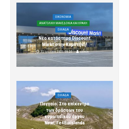
OIKONOMIA
ΑΝΑΤΟΛΙΚΗ ΜΑΚΕΔΟΝΙΑ ΚΑΙ ΘΡΑΚΗ
ΕΛΛΑΔΑ
Νέο κατάστημα Discount
Markt στην Κομοτηνή!
22 Ιουλίου 2025 08:20
admin
ΕΛΛΑΔΑ
Παγγαίο: Στο επίκεντρο
των δράσεων του
ευρωπαϊκού έργου
NewLife4BioIslands