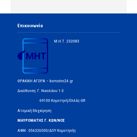
Επικοινωνία
Μ.Η.Τ.
232083
ΘΡΑΚΙΚΗ ΑΓΟΡΑ – komotini24.gr
Διεύθυνση: Γ. Νικολάου 1-3
69100 Κομοτηνή/Ελλάς-GR
Ατομική Επιχείρηση
ΜΑΥΡΟΜΑΤΗΣ Γ. ΚΩΝ/ΝΟΣ
ΑΦΜ : 056326500/ΔOΥ Κομοτηνής