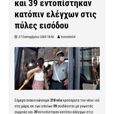
και 39 εντοπίστηκαν
κατόπιν ελέγχων στις
πύλες εισόδου
27 Σεπτεμβρίου 2020 18:42
komotini24
Σήμερα ανακοινώνουμε
218 νέα
κρούσματα του νέου ιού
στη χώρα, εκ των οποίων
39
συνδέονται με γνωστές
συρροές και
39
εντοπίστηκαν κατόπιν ελέγχων στις