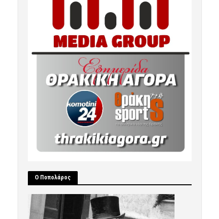
Ο Ποπολάρος