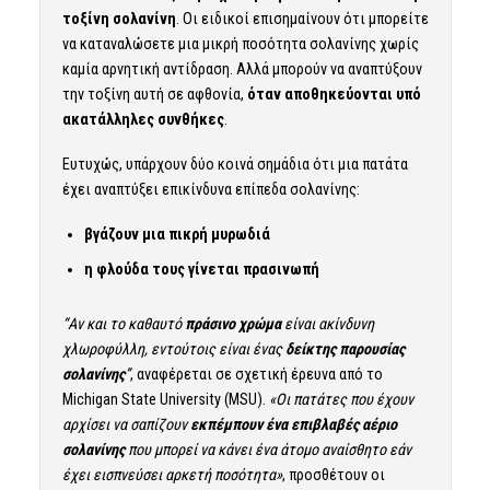
τοξίνη σολανίνη
. Οι ειδικοί επισημαίνουν ότι μπορείτε
να καταναλώσετε μια μικρή ποσότητα σολανίνης χωρίς
καμία αρνητική αντίδραση. Αλλά μπορούν να αναπτύξουν
την τοξίνη αυτή σε αφθονία,
όταν αποθηκεύονται υπό
ακατάλληλες συνθήκες
.
Ευτυχώς, υπάρχουν δύο κοινά σημάδια ότι μια πατάτα
έχει αναπτύξει επικίνδυνα επίπεδα σολανίνης:
βγάζουν μια πικρή μυρωδιά
η φλούδα τους γίνεται πρασινωπή
“Αν και το καθαυτό
πράσινο χρώμα
είναι ακίνδυνη
χλωροφύλλη, εντούτοις είναι ένας
δείκτης παρουσίας
σολανίνης
”
, αναφέρεται σε σχετική έρευνα από το
Michigan State University (MSU).
«Οι πατάτες που έχουν
αρχίσει να σαπίζουν
εκπέμπουν ένα επιβλαβές αέριο
σολανίνης
που μπορεί να κάνει ένα άτομο αναίσθητο εάν
έχει εισπνεύσει αρκετή ποσότητα»
, προσθέτουν οι