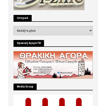
Ιστορικό
Ιστορικό
Θρακική Αγορά FB
Μedia Group