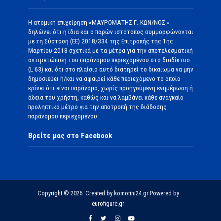
Η ατομική επιχείρηση «ΜΑΥΡΟΜΑΤΗΣ Γ. ΚΩΝ/ΝΟΣ »
δηλώνει ότι η ίδια και ο παρών ιστότοπος συμμορφώνονται
με τη Σύσταση (ΕΕ) 2018/334 της Επιτροπής της 1ης
Μαρτίου 2018 σχετικά με τα μέτρα για την αποτελεσματική
αντιμετώπιση του παράνομου περιεχομένου στο διαδίκτυο
(L 63) και ότι στο πλαίσιο αυτό διατηρεί το δικαίωμα να μην
δημοσιεύει ή/και να αφαιρεί κάθε περιεχόμενο το οποίο
κρίνει ότι είναι παράνομο, χωρίς προηγούμενη ενημέρωση ή
άδεια του χρήστη, καθώς και να λαμβάνει κάθε αναγκαίο
προληπτικό μέτρο για την αποτροπή της διάδοσης
παράνομου περιεχομένου.
Βρείτε μας στο Facebook
Copyright © 2026. Created by komotini24.gr Powered by
eurofigure.gr