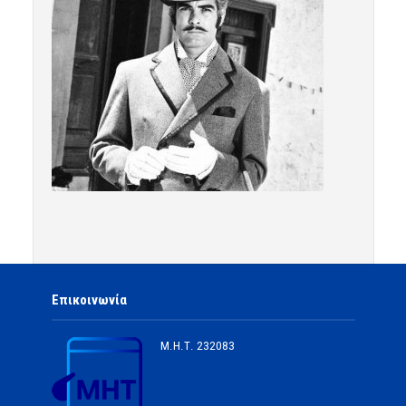
Επικοινωνία
Μ.Η.Τ.
232083