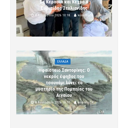
Σε Κερασιά και Κέχρο ο
Ευριπίδης Στυλιανίδης
8 Αυγούστου 2026 10:18
komotini24
ΕΛΛΑΔΑ
Ηφαίστειο Σαντορίνης: Ο
νεκρός έφηβος του
τσουνάμι λύνει το
μυστήριο της Πομπηίας του
Αιγαίου
8 Αυγούστου 2026 10:17
komotini24