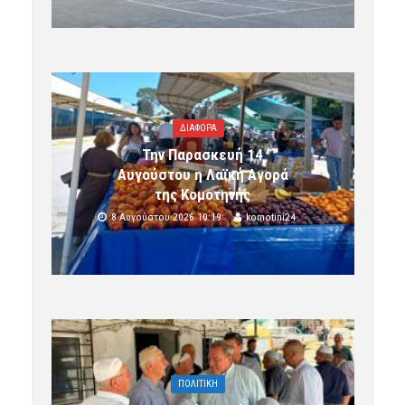
ΔΙΑΦΟΡΑ
Την Παρασκευή 14
Αυγούστου η Λαϊκή Αγορά
της Κομοτηνής
8 Αυγούστου 2026 10:19
komotini24
ΠΟΛΙΤΙΚΗ