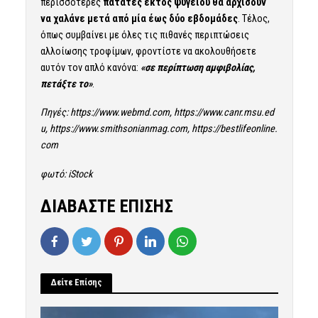
περισσότερες
πατάτες εκτός ψυγείου θα αρχίσουν
να χαλάνε μετά από μία έως δύο εβδομάδες
. Τέλος,
όπως συμβαίνει με όλες τις πιθανές περιπτώσεις
αλλοίωσης τροφίμων, φροντίστε να ακολουθήσετε
αυτόν τον απλό κανόνα:
«σε περίπτωση αμφιβολίας,
πετάξτε το»
.
Πηγές:
https://www.webmd.com
,
https://www.canr.msu.ed
u
,
https://www.smithsonianmag.com
,
https://bestlifeonline.
com
φωτό: iStock
ΔΙΑΒΑΣΤΕ ΕΠΙΣΗΣ
Δείτε Επίσης