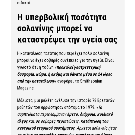
ειδικοί.
Η υπερβολική ποσότητα
σολανίνης μπορεί να
καταστρέψει την υγεία σας
Η κατανάλωση πατάτας που περιέχει πολύ σολανίνη
μπορεί να έχει σοβαρές συνέπειες για την υγεία. Είναι
γνωστό ότι η τοξίνη
«προκαλεί γαστρεντερική
δυσφορία, κώμα, ή ακόμη και θάνατο μέσα σε 24 ώρες
από την κατανάλωση»
, αναφέρει το Smithsonian
Magazine.
Μάλιστα, μια
μελέτη
ανέλυσε την ιστορία 78 Βρετανών
μαθητών που αρρώστησαν απότομα το 1979.
«Τα
συμπτώματα περιελάμβαναν
έμετο, διάρροια, κοιλιακό
άλγος
και, σε σοβαρές περιπτώσεις,
κατάπτωση του
κεντρικού νευρικού συστήματος
. Αρκετοί ασθενείς ήταν
σε
κώμα με επεισόδια σπασμών, συσπάσεις και βίαιες