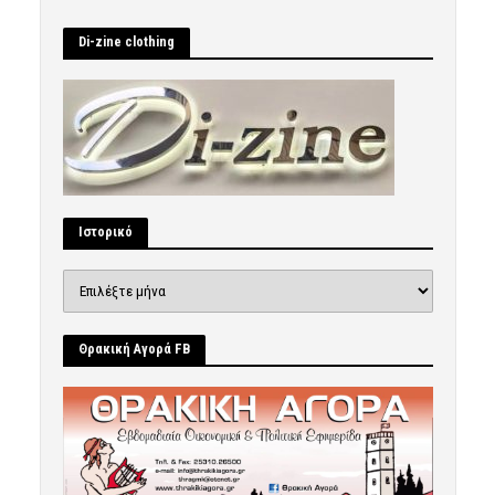
Di-zine clothing
Ιστορικό
Ιστορικό
Θρακική Αγορά FB