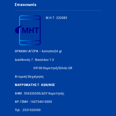
Επικοινωνία
Μ.Η.Τ.
232083
ΘΡΑΚΙΚΗ ΑΓΟΡΑ – komotini24.gr
Διεύθυνση: Γ. Νικολάου 1-3
69100 Κομοτηνή/Ελλάς-GR
Ατομική Επιχείρηση
ΜΑΥΡΟΜΑΤΗΣ Γ. ΚΩΝ/ΝΟΣ
ΑΦΜ : 056326500/ΔOΥ Κομοτηνής
ΑΡ.ΓΕΜΗ : 160754610000
Τηλ.: 2531026500