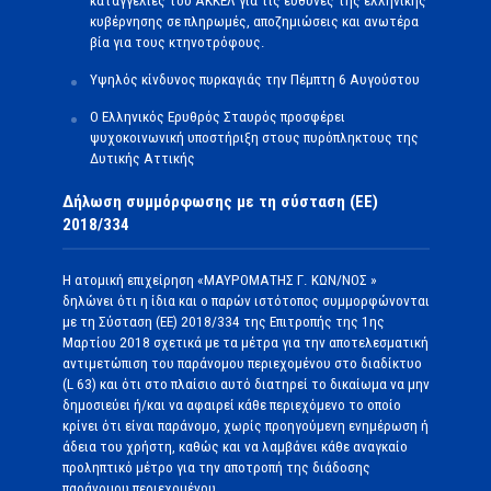
καταγγελίες του ΑΚΚΕΛ για τις ευθύνες της ελληνικής
κυβέρνησης σε πληρωμές, αποζημιώσεις και ανωτέρα
βία για τους κτηνοτρόφους.
Υψηλός κίνδυνος πυρκαγιάς την Πέμπτη 6 Αυγούστου
Ο Ελληνικός Ερυθρός Σταυρός προσφέρει
ψυχοκοινωνική υποστήριξη στους πυρόπληκτους της
Δυτικής Αττικής
Δήλωση συμμόρφωσης με τη σύσταση (ΕΕ)
2018/334
Η ατομική επιχείρηση «ΜΑΥΡΟΜΑΤΗΣ Γ. ΚΩΝ/ΝΟΣ »
δηλώνει ότι η ίδια και ο παρών ιστότοπος συμμορφώνονται
με τη Σύσταση (ΕΕ) 2018/334 της Επιτροπής της 1ης
Μαρτίου 2018 σχετικά με τα μέτρα για την αποτελεσματική
αντιμετώπιση του παράνομου περιεχομένου στο διαδίκτυο
(L 63) και ότι στο πλαίσιο αυτό διατηρεί το δικαίωμα να μην
δημοσιεύει ή/και να αφαιρεί κάθε περιεχόμενο το οποίο
κρίνει ότι είναι παράνομο, χωρίς προηγούμενη ενημέρωση ή
άδεια του χρήστη, καθώς και να λαμβάνει κάθε αναγκαίο
προληπτικό μέτρο για την αποτροπή της διάδοσης
παράνομου περιεχομένου.