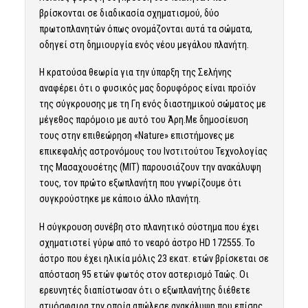
βρίσκονται σε διαδικασία σχηματισμού, δύο
πρωτοπλανητών όπως ονομάζονται αυτά τα σώματα,
οδηγεί στη δημιουργία ενός νέου μεγάλου πλανήτη.
Η κρατούσα θεωρία για την ύπαρξη της Σελήνης
αναφέρει ότι ο φυσικός μας δορυφόρος είναι προϊόν
της σύγκρουσης με τη Γη ενός διαστημικού σώματος με
μέγεθος παρόμοιο με αυτό του Άρη.Με δημοσίευση
τους στην επιθεώρηση «Nature» επιστήμονες με
επικεφαλής αστρονόμους του Ινστιτούτου Τεχνολογίας
της Μασαχουσέτης (
ΜΙΤ
) παρουσιάζουν την ανακάλυψη
τους, τον πρώτο εξωπλανήτη που γνωρίζουμε ότι
συγκρούστηκε με κάποιο άλλο πλανήτη.
Η σύγκρουση συνέβη στο πλανητικό σύστημα που έχει
σχηματιστεί γύρω από το νεαρό άστρο HD 172555. Το
άστρο που έχει ηλικία μόλις 23 εκατ. ετών βρίσκεται σε
απόσταση 95 ετών φωτός στον αστερισμό Ταώς. Οι
ερευνητές διαπίστωσαν ότι o εξωπλανήτης διέθετε
ατμόσφαιρα την οποία απώλεσε ανακάλυψη που επίσης