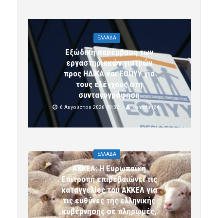
ΕΛΛΑΔΑ
Εξώδικη παρέμβαση των
εργαστηριακών γιατρών
προς ΗΔΙΚΑ και ΕΟΠΥΥ για
τους ελέγχους στη
συνταγογράφηση
6 Αυγούστου 2026 09:32
komotini24
ΕΛΛΑΔΑ
ΑΚΚΕΛ: Η Ευρωπαϊκή
Επιτροπή επιβεβαιώνει τις
καταγγελίες του ΑΚΚΕΛ για
τις ευθύνες της ελληνικής
κυβέρνησης σε πληρωμές,