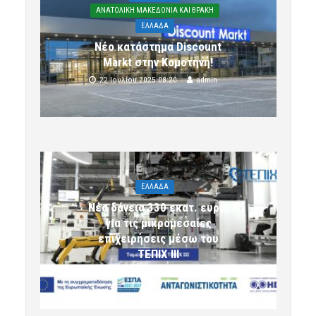
ΑΝΑΤΟΛΙΚΗ ΜΑΚΕΔΟΝΙΑ ΚΑΙ ΘΡΑΚΗ
ΕΛΛΑΔΑ
Νέο κατάστημα Discount
Markt στην Κομοτηνή!
22 Ιουλίου 2025 08:20
admin
ΕΛΛΑΔΑ
Νέα δάνεια 330 εκατ. ευρώ
για τις μικρομεσαίες
επιχειρήσεις μέσω του
ΤΕΠΙΧ ΙΙΙ
6 Αυγούστου 2026 09:32
komotini24