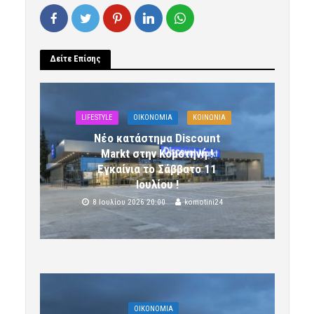
Δείτε Επίσης
LIFESTYLE
OIKONOMIA
ΚΟΙΝΩΝΙΑ
Νέο κατάστημα Discount
Markt στην Κομοτηνή !
Εγκαίνια το Σάββατο 11
Ιουλίου !
8 Ιουλίου 2026 20:00
komotini24
OIKONOMIA