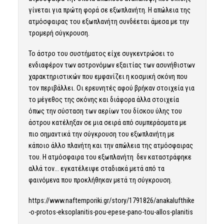
γίνεται για πρώτη φορά σε εξωπλανήτη. Η απώλεια της
ατμόσφαιρας του εξωπλανήτη συνδέεται άμεσα με την
τρομερή σύγκρουση.
Το άστρο του συστήματος είχε συγκεντρώσει το
ενδιαφέρον των αστρονόμων εξαιτίας των ασυνήθιστων
χαρακτηριστικών που εμφανίζει η κοσμική σκόνη που
τον περιβάλλει. Οι ερευνητές αφού βρήκαν στοιχεία για
το μέγεθος της σκόνης και διάφορα άλλα στοιχεία
όπως την σύσταση των αερίων του δίσκου ύλης του
άστρου κατέληξαν σε μια σειρά από συμπεράσματα με
πιο σημαντικά την σύγκρουση του εξωπλανήτη με
κάποιο άλλο πλανήτη και την απώλεια της ατμόσφαιρας
του. Η ατμόσφαιρα του εξωπλανήτη δεν καταστράφηκε
αλλά τον… εγκατέλειψε σταδιακά μετά από τα
φαινόμενα που προκλήθηκαν μετά τη σύγκρουση.
https://www.naftemporiki.gr/story/1791826/anakalufthike
-o-protos-eksoplanitis-pou-epese-pano-tou-allos-planitis