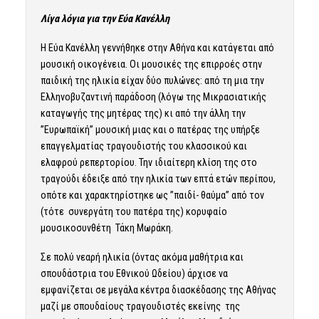
Λίγα λόγια για την Εύα Κανέλλη
Η Εύα Κανέλλη γεννήθηκε στην Αθήνα και κατάγεται από
μουσική οικογένεια. Οι μουσικές της επιρροές στην
παιδική της ηλικία είχαν δύο πυλώνες: από τη μια την
Ελληνοβυζαντινή παράδοση (λόγω της Μικρασιατικής
καταγωγής της μητέρας της) κι από την άλλη την
”Ευρωπαϊκή” μουσική μιας και ο πατέρας της υπήρξε
επαγγελματίας τραγουδιστής του κλασσικού και
ελαφρού ρεπερτορίου. Την ιδιαίτερη κλίση της στο
τραγούδι έδειξε από την ηλικία των επτά ετών περίπου,
οπότε και χαρακτηρίστηκε ως ”παιδί- θαύμα” από τον
(τότε συνεργάτη του πατέρα της) κορυφαίο
μουσικοσυνθέτη Τάκη Μωράκη.
Σε πολύ νεαρή ηλικία (όντας ακόμα μαθήτρια και
σπουδάστρια του Εθνικού Ωδείου) άρχισε να
εμφανίζεται σε μεγάλα κέντρα διασκέδασης της Αθήνας
μαζί με σπουδαίους τραγουδιστές εκείνης της