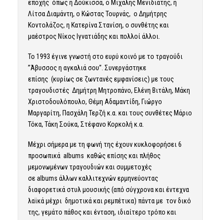
εποχής όπως η Δούκισσα, ο Μιχάλης Μενιδιάτης, η
Λίτσα Διαμάντη, ο Κώστας Τουρνάς, ο Δημήτρης
Κοντολάζος, η Κατερίνα Στανίση, ο συνθέτης και
μαέστρος Νίκος Ιγνατιάδης και πολλοί άλλοι.
Το 1993 έγινε γνωστή στο ευρύ κοινό με το τραγούδι
”Άβυσσος η αγκαλιά σου”. Συνεργάστηκε
επίσης (κυρίως σε ζωντανές εμφανίσεις) με τους
τραγουδιστές Δημήτρη Μητροπάνο, Ελένη Βιτάλη, Μάκη
Χριστοδουλόπουλο, Θέμη Αδαμαντίδη, Γιώργο
Μαργαρίτη, Πασχάλη Τερζή κ.α. και τους συνθέτες Μάριο
Τόκα, Τάκη Σούκα, Στέφανο Κορκολή κ.α.
Μέχρι σήμερα με τη φωνή της έχουν κυκλοφορήσει 6
προσωπικά albums καθώς επίσης και πλήθος
μεμονωμένων τραγουδιών και συμμετοχές
σε albums άλλων καλλιτεχνών ερμηνεύοντας
διαφορετικά στυλ μουσικής (από σύγχρονα και έντεχνα
λαϊκά μέχρι δημοτικά και ρεμπέτικα) πάντα με τον δικό
της, γεμάτο πάθος και ένταση, ιδιαίτερο τρόπο και