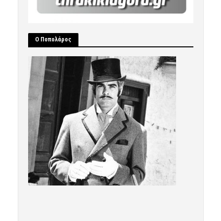
Ο Ποπολάρος