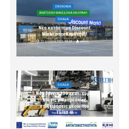
OIKONOMIA
ΑΝΑΤΟΛΙΚΗ ΜΑΚΕΔΟΝΙΑ ΚΑΙ ΘΡΑΚΗ
ΕΛΛΑΔΑ
Νέο κατάστημα Discount
Markt στην Κομοτηνή!
22 Ιουλίου 2025 08:20
admin
ΕΛΛΑΔΑ
Νέα δάνεια 330 εκατ. ευρώ
για τις μικρομεσαίες
επιχειρήσεις μέσω του
ΤΕΠΙΧ ΙΙΙ
6 Αυγούστου 2026 09:32
komotini24