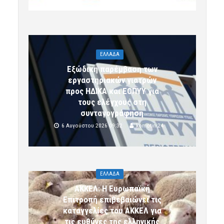
ΕΛΛΑΔΑ
Εξώδικη παρέμβαση των
εργαστηριακών γιατρών
προς ΗΔΙΚΑ και ΕΟΠΥΥ για
τους ελέγχους στη
συνταγογράφηση
6 Αυγούστου 2026 09:32
komotini24
ΕΛΛΑΔΑ
ΑΚΚΕΛ: Η Ευρωπαϊκή
Επιτροπή επιβεβαιώνει τις
καταγγελίες του ΑΚΚΕΛ για
τις ευθύνες της ελληνικής