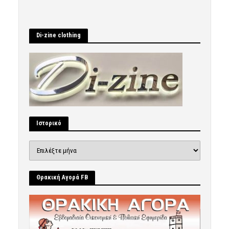
Di-zine clothing
Ιστορικό
Ιστορικό
Θρακική Αγορά FB