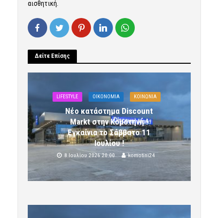
αισθητική.
Δείτε Επίσης
LIFESTYLE
OIKONOMIA
ΚΟΙΝΩΝΙΑ
Νέο κατάστημα Discount
Markt στην Κομοτηνή !
Εγκαίνια το Σάββατο 11
Ιουλίου !
8 Ιουλίου 2026 20:00
komotini24