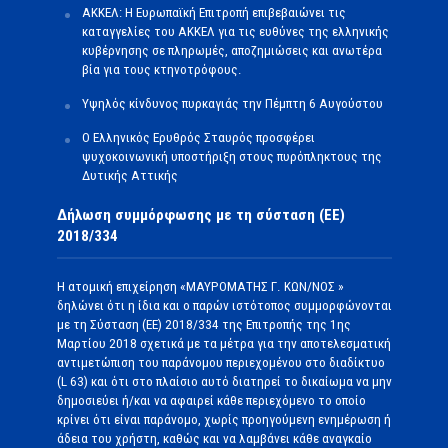
ΑΚΚΕΛ: Η Ευρωπαϊκή Επιτροπή επιβεβαιώνει τις
καταγγελίες του ΑΚΚΕΛ για τις ευθύνες της ελληνικής
κυβέρνησης σε πληρωμές, αποζημιώσεις και ανωτέρα
βία για τους κτηνοτρόφους.
Υψηλός κίνδυνος πυρκαγιάς την Πέμπτη 6 Αυγούστου
Ο Ελληνικός Ερυθρός Σταυρός προσφέρει
ψυχοκοινωνική υποστήριξη στους πυρόπληκτους της
Δυτικής Αττικής
Δήλωση συμμόρφωσης με τη σύσταση (ΕΕ)
2018/334
Η ατομική επιχείρηση «ΜΑΥΡΟΜΑΤΗΣ Γ. ΚΩΝ/ΝΟΣ »
δηλώνει ότι η ίδια και ο παρών ιστότοπος συμμορφώνονται
με τη Σύσταση (ΕΕ) 2018/334 της Επιτροπής της 1ης
Μαρτίου 2018 σχετικά με τα μέτρα για την αποτελεσματική
αντιμετώπιση του παράνομου περιεχομένου στο διαδίκτυο
(L 63) και ότι στο πλαίσιο αυτό διατηρεί το δικαίωμα να μην
δημοσιεύει ή/και να αφαιρεί κάθε περιεχόμενο το οποίο
κρίνει ότι είναι παράνομο, χωρίς προηγούμενη ενημέρωση ή
άδεια του χρήστη, καθώς και να λαμβάνει κάθε αναγκαίο