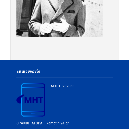
Επικοινωνία
Μ.Η.Τ.
232083
ΘΡΑΚΙΚΗ ΑΓΟΡΑ – komotini24.gr