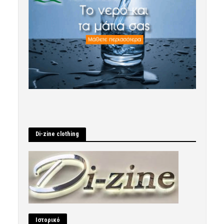
Di-zine clothing
Ιστορικό