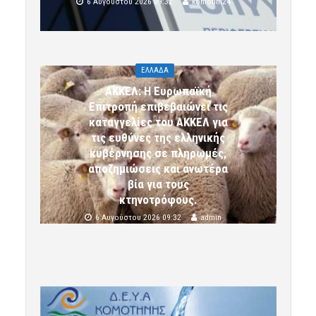
6 Αυγούστου 2026 09:32
komotini24
ΕΛΛΑΔΑ
ΑΚΚΕΛ: Η Ευρωπαϊκή
Επιτροπή επιβεβαιώνει τις
καταγγελίες του ΑΚΚΕΛ για
τις ευθύνες της ελληνικής
κυβέρνησης σε πληρωμές,
αποζημιώσεις και ανωτέρα
βία για τους
κτηνοτρόφους.
6 Αυγούστου 2026 09:32
admin