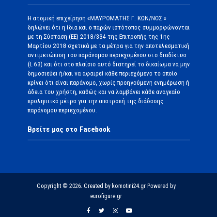
Η ατομική επιχείρηση «ΜΑΥΡΟΜΑΤΗΣ Γ. ΚΩΝ/ΝΟΣ »
δηλώνει ότι η ίδια και ο παρών ιστότοπος συμμορφώνονται
με τη Σύσταση (ΕΕ) 2018/334 της Επιτροπής της 1ης
Μαρτίου 2018 σχετικά με τα μέτρα για την αποτελεσματική
αντιμετώπιση του παράνομου περιεχομένου στο διαδίκτυο
(L 63) και ότι στο πλαίσιο αυτό διατηρεί το δικαίωμα να μην
δημοσιεύει ή/και να αφαιρεί κάθε περιεχόμενο το οποίο
κρίνει ότι είναι παράνομο, χωρίς προηγούμενη ενημέρωση ή
άδεια του χρήστη, καθώς και να λαμβάνει κάθε αναγκαίο
προληπτικό μέτρο για την αποτροπή της διάδοσης
παράνομου περιεχομένου.
Βρείτε μας στο Facebook
Copyright © 2026. Created by komotini24.gr Powered by
eurofigure.gr