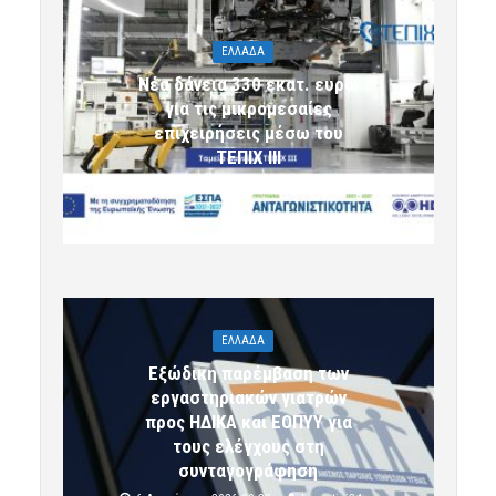
ΕΛΛΑΔΑ
Νέα δάνεια 330 εκατ. ευρώ
για τις μικρομεσαίες
επιχειρήσεις μέσω του
ΤΕΠΙΧ ΙΙΙ
6 Αυγούστου 2026 09:32
komotini24
ΕΛΛΑΔΑ
Εξώδικη παρέμβαση των
εργαστηριακών γιατρών
προς ΗΔΙΚΑ και ΕΟΠΥΥ για
τους ελέγχους στη
συνταγογράφηση